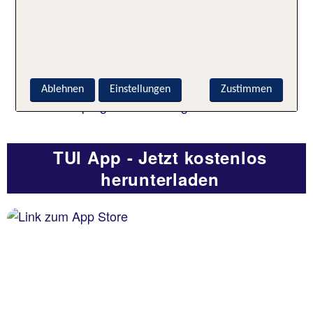
Funktion beantwortet.
Mit Updates über Ihre Urlaubserlebnisse halten
wir Sie stets auf dem Laufenden.
In ausgewählten Hotels können Sie sich
Wunschzimmer vorab buchen, Tische im
Restaurant reservieren, oder für die
Ablehnen
Einstellungen
Zustimmen
Aktivitätsprogramme eintragen.
TUI App - Jetzt kostenlos
herunterladen