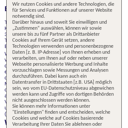
Wir nutzen Cookies und andere Technologien, die
Barrierefreiheits-Information
für Services und Funktionen auf unserer Website
notwendig sind.
TUI Deutschland GmbH
Darüber hinaus und soweit Sie einwilligen und
Karl-Wiechert-Allee 23
„Zustimmen“ auswählen, können wir sowie
30625 Hannover
unsere bis zu fünf Partner als Drittanbieter
Telefon: 0511 – 56 78 600
Cookies auf Ihrem Gerät setzen, andere
E-Mail:
info@tui.info
Technologien verwenden und personenbezogene
Daten [z. B. IP-Adresse] von Ihnen erheben und
Wir arbeiten daran, unser Kundenerlebnis zu
verarbeiten, um Ihnen auf oder neben unserer
verbessern und Menschen mit Behinderungen
Webseite personalisierte Werbung und Inhalte
dabei zu helfen, ihre Bedürfnisse selbstständig zu
vorzuschlagen sowie Messungen und Analysen
erfüllen. Wir verbessern unsere TUI.com Website,
durchzuführen. Dabei kann auch ein
damit auch Kunden mit Behinderungen die
Datentransfer in Drittstaaten [z.B. USA] möglich
Möglichkeit haben, alle Elemente ihres Urlaubs
sein, wo vom EU-Datenschutzniveau abgewichen
online zu buchen oder uns zu kontaktieren. Wir
werden kann und Zugriffe von dortigen Behörden
arbeiten daran, Barrierefreiheit gemäß den
nicht ausgeschlossen werden können.
Vorgaben der europäischen Norm (EN) 301 549
Sie können mehr Informationen unter
und der Web Content Accessibility Guidelines
"Einstellungen" finden und entscheiden, welche
(WCAG) 2.2 AA Standard zu gewährleisten.
Cookies und welche auf Cookies basierende
Was sind die EN 301 549 und
Verarbeitung Ihrer Daten Sie ablehnen oder