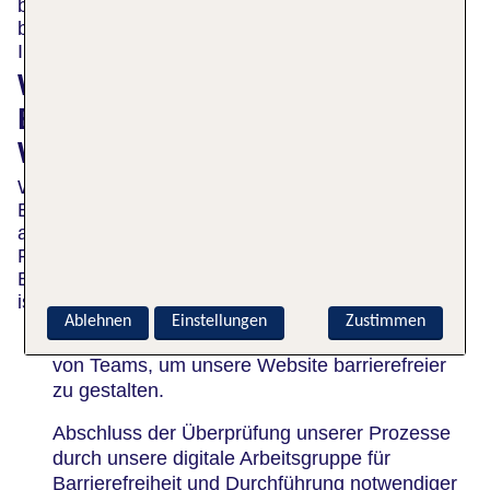
benötigen, können Sie die Website von AbilityNet
besuchen oder die Tipps der Web Accessibility
Initiative zur Anpassung Ihres Computers lesen.
Was tun wir, um die
Barrierefreiheit unserer
Website zu verbessern?
Wir identifizieren und beheben ständig Lücken und
Einschränkungen auf unserer Website. Wir streben
an, innerhalb der nächsten 12 Monate erhebliche
Fortschritte bei der Verbesserung der
Barrierefreiheit unserer Website zu erzielen. Hier
ist, woran wir derzeit arbeiten:
Ablehnen
Einstellungen
Zustimmen
Fortsetzung der Schulung und Unterstützung
von Teams, um unsere Website barrierefreier
zu gestalten.
Abschluss der Überprüfung unserer Prozesse
durch unsere digitale Arbeitsgruppe für
Barrierefreiheit und Durchführung notwendiger