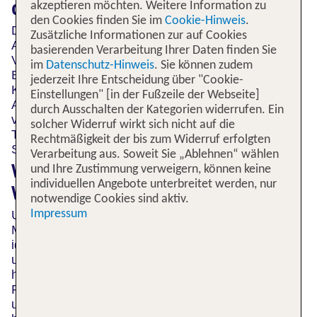
die WCAG?
akzeptieren möchten. Weitere Information zu
den Cookies finden Sie im
Cookie-Hinweis
.
Die EN 301 549 und die WCAG definieren
Zusätzliche Informationen zur auf Cookies
Anforderungen für Designer und Entwickler zur
basierenden Verarbeitung Ihrer Daten finden Sie
Verbesserung der Barrierefreiheit für Menschen mit
im
Datenschutz-Hinweis
. Sie können zudem
Behinderungen. Sie definieren drei
jederzeit Ihre Entscheidung über "Cookie-
Konformitätsstufen: Stufe A, Stufe AA und Stufe
Einstellungen" [in der Fußzeile der Webseite]
AAA. Die Richtlinien umfassen eine breite Palette
durch Ausschalten der Kategorien widerrufen. Ein
von Barrierefreiheitsfunktionen, einschließlich
solcher Widerruf wirkt sich nicht auf die
Textgröße und -farbe, Tastaturnavigation und
Rechtmäßigkeit der bis zum Widerruf erfolgten
Screenreader-Kompatibilität.
Verarbeitung aus. Soweit Sie „Ablehnen“ wählen
Wie barrierefrei ist unsere
und Ihre Zustimmung verweigern, können keine
individuellen Angebote unterbreitet werden, nur
Website derzeit?
notwendige Cookies sind aktiv.
Unsere Website ist noch nicht vollständig für
Impressum
Menschen mit Behinderungen zugänglich. Wir
identifizieren und beheben jedoch ständig Lücken
und Einschränkungen auf unserer Website und
haben in den letzten 18 Monaten erhebliche
Fortschritte erzielt. Wir haben Teams geschult und
unterstützt, um eine barrierefreie Website