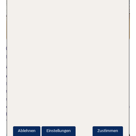
Reiseplanung
Urlaub 2026: Top Reiseziele und
angesagte Trends
09.10.2025
Du suchst nach Inspiration für deinen nächsten Urlaub und
fragst dich, welche Ziele und Aktivitäten besonders angesagt
sind? Wir haben die spannendsten Reisetrends 2026 für
dich im Blick. Um dir bei der Planung deines Traumurlaubs zu
helfen, haben wir eine Auswahl der Top-Reiseziele und
Trends für dich zusammengestellt.
Weiterlesen
Ablehnen
Einstellungen
Zustimmen