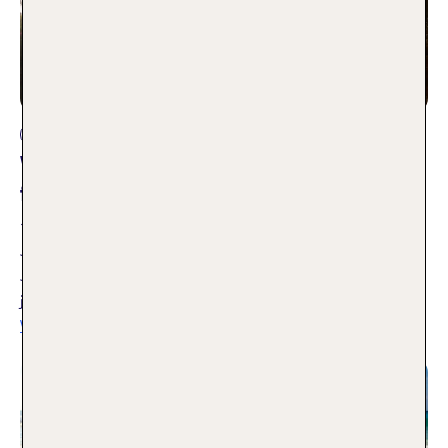
Reisearten
Wohin im Juni? Die besten Reiseziele
für Urlaub im Juni
11.12.2025
Jetzt ist die beste Zeit, um den Urlaub zu planen. Warum der
Juni dein perfekter Reisemonat ist – und welche Hotels sich
jetzt besonders lohnen erfährst du in diesem Blogartikel.
Weiterlesen