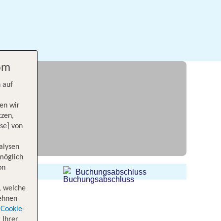
com
 auf
en wir
tzen,
se] von
alysen
 möglich
on
Buchungsabschluss
, welche
lehnen
Cookie-
 Ihrer