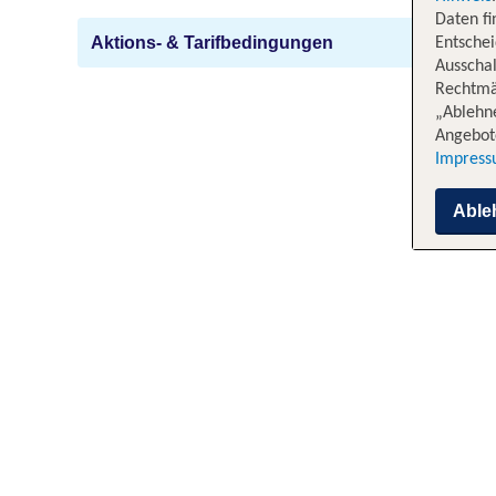
Daten f
Aktions- & Tarifbedingungen
Entschei
Ausschal
Rechtmäß
„Ablehn
Angebote
Impres
Able