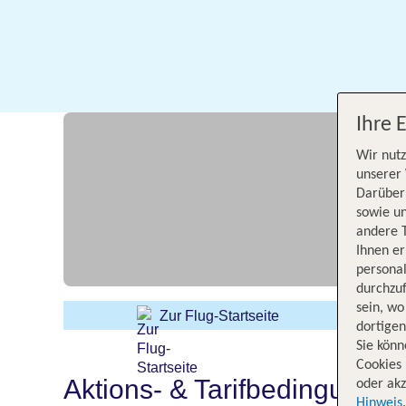
Ihre 
Wir nutz
unserer 
Darüber 
sowie un
andere 
Ihnen e
persona
durchzuf
sein, w
Zur Flug-Startseite
dortige
Sie könn
Cookies 
Aktions- & Tarifbedingungen
oder akz
Hinweis