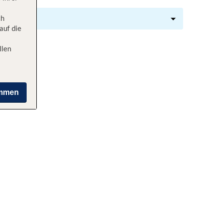
ch
auf die
llen
immen