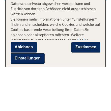
Datenschutzniveau abgewichen werden kann und
Zugriffe von dortigen Behörden nicht ausgeschlossen
werden können.
Sie können mehr Informationen unter "Einstellungen"
finden und entscheiden, welche Cookies und welche auf
Cookies basierende Verarbeitung Ihrer Daten Sie
ablehnen oder akzeptieren möchten. Weitere
Information zu den Cookies finden Sie im
Cookie-
Hinweis
. Zusätzliche Informationen zur auf Cookies
Ablehnen
Zustimmen
basierenden Verarbeitung Ihrer Daten finden Sie im
Datenschutz-Hinweis
. Sie können zudem jederzeit Ihre
Einstellungen
Entscheidung über "Cookie-Einstellungen" [in der
Fußzeile der Webseite] durch Ausschalten der
Kategorien widerrufen. Ein solcher Widerruf wirkt sich
nicht auf die Rechtmäßigkeit der bis zum Widerruf
erfolgten Verarbeitung aus. Soweit Sie „Ablehnen“
wählen und Ihre Zustimmung verweigern, können keine
individuellen Angebote unterbreitet werden, nur
notwendige Cookies sind aktiv.
Impressum