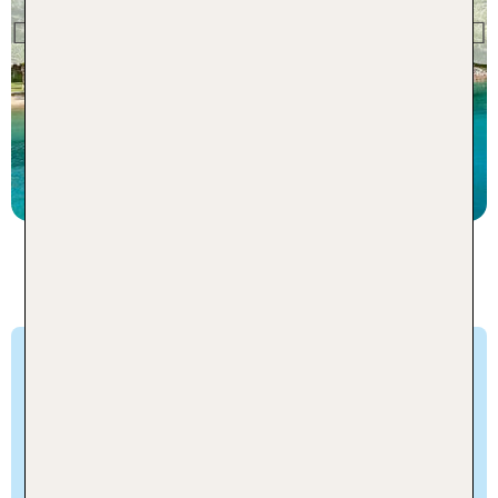
Grecotel Daphnila Bay
Previous
78 % Weiterempfehlung
statt
7 Nächte, AI, DZ
1423 €
p.P. ab 991 €
ALL-IN LIFESTYLE RESORTS -
Glücklicher Familienlebensstil
Resorts im Village-Stil direkt am Naturstrand, für