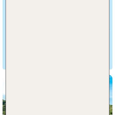
Grecotel Hotels & Resorts freut sich, dich zu
einem erfrischenden und ultimativen
Urlaubskonzept einzuladen, das eine spektakuläre
Strandlage mit herausragendem Design,
personalisierten modernen Dienstleistungen,
hervorragender Speise- und Getränkeauswahl,
zahlreichen Aktivitäten und Unterhaltung
kombiniert. Einfach unwiderstehlich!
Korfu