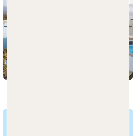
Korfu
Grecotel Eva Palace at
Kommeno Peninsula
Previous
86 % Weiterempfehlung
statt
7 Nächte, ÜF, DZ
1154 €
p.P. ab 904 €
LUX ME RESORTS - Ein Leben
am Wasser