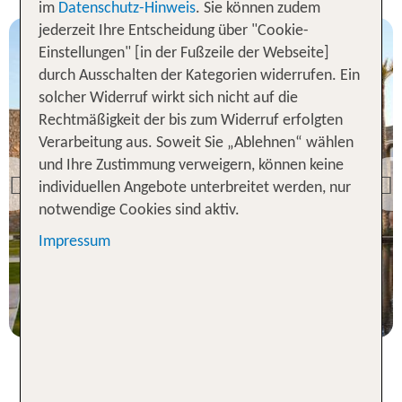
im
Datenschutz-Hinweis
. Sie können zudem
jederzeit Ihre Entscheidung über "Cookie-
Einstellungen" [in der Fußzeile der Webseite]
durch Ausschalten der Kategorien widerrufen. Ein
solcher Widerruf wirkt sich nicht auf die
Rechtmäßigkeit der bis zum Widerruf erfolgten
Kreta
Verarbeitung aus. Soweit Sie „Ablehnen“ wählen
Amirandes â A Grecotel
und Ihre Zustimmung verweigern, können keine
Resort to Live
individuellen Angebote unterbreitet werden, nur
Previous
97 % Weiterempfehlung
notwendige Cookies sind aktiv.
Impressum
statt
7 Nächte, ÜF, DL
1374 €
p.P. ab 1204 €