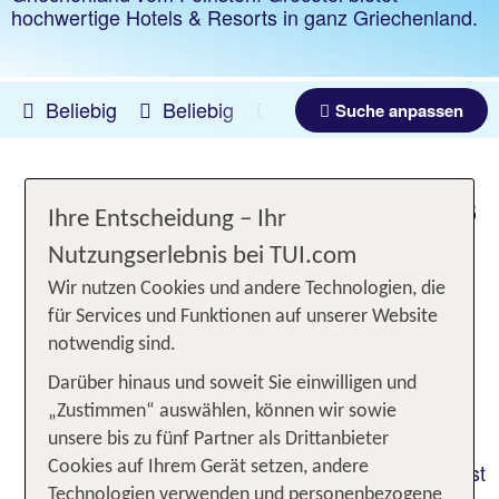
hochwertige Hotels & Resorts in ganz Griechenland.
Beliebig
Beliebig
12.08.2026 -
07.03.2027
Suche anpassen
GRECOTEL HOTELS & RESORTS
Ihre Entscheidung – Ihr
- Wo Griechenland am schönsten
Nutzungserlebnis bei TUI.com
ist!
Wir nutzen Cookies und andere Technologien, die
für Services und Funktionen auf unserer Website
Grecotel ist eine Kollektion von Griechenlands
notwendig sind.
schönsten Resorts, jedes individuell gestaltet und
entworfen. Inspiriert von der besten Lage stets
Darüber hinaus und soweit Sie einwilligen und
direkt am Strand, Inseldomizile für den ganz
„Zustimmen“ auswählen, können wir sowie
privaten Rückzug, Wasserfront-Paläste und
unsere bis zu fünf Partner als Drittanbieter
moderne Haut Chic Resorts. Urlaub bei Grecotel ist
Cookies auf Ihrem Gerät setzen, andere
Technologien verwenden und personenbezogene