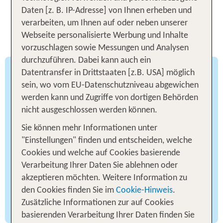
voller kostbarer Momente, die du für immer
schätzen wirst.
Daten [z. B. IP-Adresse] von Ihnen erheben und
verarbeiten, um Ihnen auf oder neben unserer
Webseite personalisierte Werbung und Inhalte
vorzuschlagen sowie Messungen und Analysen
durchzuführen. Dabei kann auch ein
Datentransfer in Drittstaaten [z.B. USA] möglich
Boutique Resorts - Eine
sein, wo vom EU-Datenschutzniveau abgewichen
avantgardistische Art
werden kann und Zugriffe von dortigen Behörden
nicht ausgeschlossen werden können.
Sie können mehr Informationen unter
Spektakuläre Resorts an mythischen Orten.
"Einstellungen" finden und entscheiden, welche
Mykonos Blu am Strand von Psarou, Amirandes &
Cookies und welche auf Cookies basierende
Caramel auf das minoische Kreta, Cape Sounio
Verarbeitung Ihrer Daten Sie ablehnen oder
gegenüber dem Tempel von Poseidon, Mandola
akzeptieren möchten. Weitere Information zu
Rosa an den endlosen Stränden der antiken
den Cookies finden Sie im
Cookie-Hinweis
.
Olympia. Für luxuriöses Wohnen, natürlich und
Zusätzliche Informationen zur auf Cookies
klassisch, alles auf einmal.
basierenden Verarbeitung Ihrer Daten finden Sie