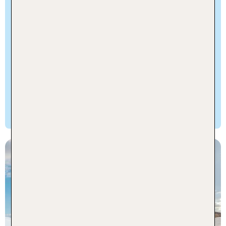
den Bohemian Lifestyle. Ideal für Gleichgesinnte
und ihre Familien. Träume von einer „Plateia“, um
dort zwanglos zu sitzen und zu essen; sei es
allein, sei es mit der Familie. Für die Kinder, um
mit anderen Kindern frei herumzulaufen und
„Fassaria“ (Lärm) zu machen. Eine 'Plateia', um
herum zu schlendern und Essen und Getränke
auszusuchen, ist das, was einen in die Kindheit
zurückversetzt.
Kreta
TUI KIDS CLUB Grecotel
Marine Palace & Aqua