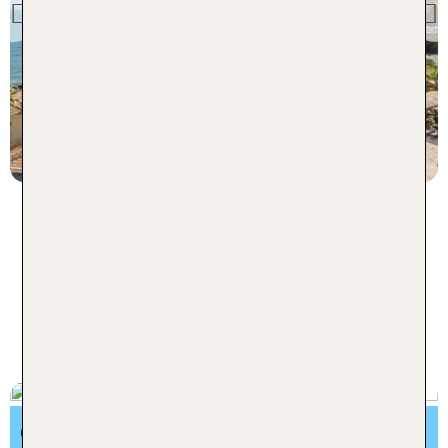
Park
Previous
92 % Weiterempfehlung
statt
7 Nächte, AI, St
1047 €
p.P. ab 1006 €
Grecotel Hotels & Resorts - Das
erwartet dich
GASTRONOMIE