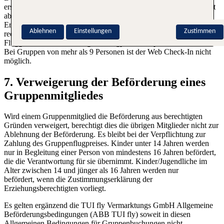
erscheinen, dass er spätestens 45 Minuten vor gebuchter Abflugzeit
abgefertigt und im Besitz einer Bordkarte ist. Wir empfehlen das
Erscheinen am Check-In 2 Stunden vor Abflug. Bei einem nicht
Ablehnen
Einstellungen
Zustimmen
rechtzeitigen Eintreffen besteht kein Anspruch auf Beförderung. Der
Fluggast bleibt zur Zahlung des Flugpreises verpflichtet.
Bei Gruppen von mehr als 9 Personen ist der Web Check-In nicht
möglich.
7. Verweigerung der Beförderung eines
Gruppenmitgliedes
Wird einem Gruppenmitglied die Beförderung aus berechtigten
Gründen verweigert, berechtigt dies die übrigen Mitglieder nicht zur
Ablehnung der Beförderung. Es bleibt bei der Verpflichtung zur
Zahlung des Gruppenflugpreises. Kinder unter 14 Jahren werden
nur in Begleitung einer Person von mindestens 16 Jahren befördert,
die die Verantwortung für sie übernimmt. Kinder/Jugendliche im
Alter zwischen 14 und jünger als 16 Jahren werden nur
befördert, wenn die Zustimmungserklärung der
Erziehungsberechtigten vorliegt.
Es gelten ergänzend die TUI fly Vermarktungs GmbH Allgemeine
Beförderungsbedingungen (ABB TUI fly) soweit in diesen
Allgemeinen Bedingungen für Gruppenbuchungen nicht