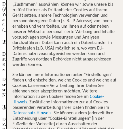
Die TUI fly Allgemeine Bedingungen für Gruppenbuchungen
„Zustimmen“ auswählen, können wir sowie unsere bis
(ABG) gelten für jede von TUI fly Vermarktungs GmbH, Karl-
zu fünf Partner als Drittanbieter Cookies auf Ihrem
Wiechert-Allee 23, D-30625 Hannover (nachfolgend „TUI fly")
Gerät setzen, andere Technologien verwenden und
ausgeschriebene und gebuchte Beförderung von Fluggästen und
personenbezogene Daten [z. B. IP-Adresse] von Ihnen
Gepäck für Gruppen mit einer Größe über 9 Personen
erheben und verarbeiten, um Ihnen auf oder neben
(„Gruppenbuchung").
unserer Webseite personalisierte Werbung und Inhalte
vorzuschlagen sowie Messungen und Analysen
2. Beförderungsvertrag / Buchung
durchzuführen. Dabei kann auch ein Datentransfer in
Drittstaaten [z.B. USA] möglich sein, wo vom EU-
Datenschutzniveau abgewichen werden kann und
Der Beförderungsvertrag kommt mit der Rücksendung des
ausgefüllten Buchungsvorschlages (Angebot) durch die
Zugriffe von dortigen Behörden nicht ausgeschlossen
Kontaktperson und die TUI fly Buchungsbestätigung (Annahme)
werden können.
zustande. Ziffer 2 Sätze 1-3 der ABB TUI fly gelten nicht.
Sie können mehr Informationen unter "Einstellungen"
Die Kontaktperson handelt als Vertreter der Gruppenmitglieder, es
finden und entscheiden, welche Cookies und welche auf
sei denn die Buchung erfolgt für eine Familie, in diesen Fällen
Cookies basierende Verarbeitung Ihrer Daten Sie
schließt die Kontaktperson den Beförderungsvertrag im eigenen
ablehnen oder akzeptieren möchten. Weitere
Namen zugunsten der einzelnen Gruppenmitglieder.
Information zu den Cookies finden Sie im
Cookie-
Hinweis
. Zusätzliche Informationen zur auf Cookies
3. Abwicklung über Kontaktperson
basierenden Verarbeitung Ihrer Daten finden Sie im
Datenschutz-Hinweis
. Sie können zudem jederzeit Ihre
Entscheidung über "Cookie-Einstellungen" [in der
Die gesamte Abwicklung der Buchung, einschließlich der
Fußzeile der Webseite] durch Ausschalten der
Zahlungsabwicklung, erfolgt mit der im Angebot benannten