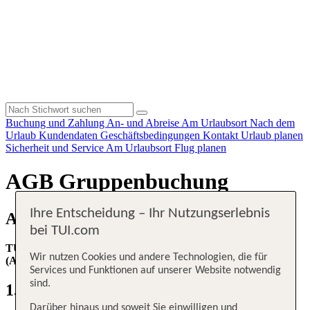
Buchung und Zahlung
An- und Abreise
Am Urlaubsort
Nach dem
Urlaub
Kundendaten
Geschäftsbedingungen
Kontakt
Urlaub planen
Sicherheit und Service
Am Urlaubsort
Flug planen
AGB Gruppenbuchung
Ihre Entscheidung – Ihr Nutzungserlebnis
Allgemeine Geschäftsbedingungen
bei TUI.com
TUI fly Allgemeine Bedingungen für Gruppenbuchungen
Wir nutzen Cookies und andere Technologien, die für
(ABG)
Services und Funktionen auf unserer Website notwendig
sind.
1. Geltung
Darüber hinaus und soweit Sie einwilligen und