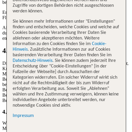
Datenschutzniveau abgewichen werden kann und
bekanntgegebenen Zeit zum Einsteigen einfinden.
Zugriffe von dortigen Behörden nicht ausgeschlossen
werden können.
Erscheinen sie nicht pünktlich zum Einsteigen, kann Air Malta den
Fluggästen den reservierten Platz streichen.
Sie können mehr Informationen unter "Einstellungen"
finden und entscheiden, welche Cookies und welche auf
Air Malta haftet nicht für Verluste oder Kosten, die Passagieren
Cookies basierende Verarbeitung Ihrer Daten Sie
durch eine Nichtbeachtung der Bestimmungen dieses Artikels
entstehen.
ablehnen oder akzeptieren möchten. Weitere
Information zu den Cookies finden Sie im
Cookie-
4. Besondere Betreuung
Hinweis
. Zusätzliche Informationen zur auf Cookies
basierenden Verarbeitung Ihrer Daten finden Sie im
Datenschutz-Hinweis
. Sie können zudem jederzeit Ihre
Die Beförderung allein reisender Kinder, Behinderter, Schwangerer,
Entscheidung über "Cookie-Einstellungen" [in der
Kranker oder besonders Betreuungsbedürftiger ist vorab mit Air
Fußzeile der Webseite] durch Ausschalten der
Malta abzustimmen (für Kontaktinformationen siehe Art. 2.3.).
Kategorien widerrufen. Ein solcher Widerruf wirkt sich
Behinderten Fluggästen, die Air Malta bei der Buchung über ihre
nicht auf die Rechtmäßigkeit der bis zum Widerruf
besonderen Bedürfnisse in Kenntnis gesetzt haben und deren
erfolgten Verarbeitung aus. Soweit Sie „Ablehnen“
Beförderung von Air Malta akzeptiert wurde, darf Air Malta die
wählen und Ihre Zustimmung verweigern, können keine
Beförderung aufgrund der Behinderung oder der besonderen
individuellen Angebote unterbreitet werden, nur
Bedürfnisse nachträglich nicht verweigern.
notwendige Cookies sind aktiv.
4.1 Hilfe mit Rollstühlen
Impressum
Während des Fluges unterstützt Air Malta gerne bei
Mobilitätsbedarf. Bei dieser Form der Unterstützung empfiehlt Air