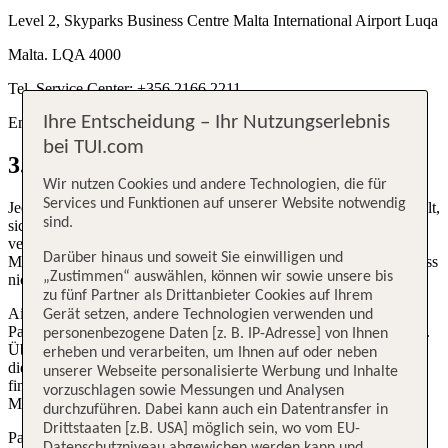
Level 2, Skyparks Business Centre Malta International Airport Luqa
Malta. LQA 4000
Tel. Service Center: +356 2166 2211
Ihre Entscheidung – Ihr Nutzungserlebnis
Email:
customercare.airmalta(at)airmalta.com
bei TUI.com
3. Check-in
Wir nutzen Cookies und andere Technologien, die für
Services und Funktionen auf unserer Website notwendig
Jeder Flughafen hat eigene Meldeschlussfristen. Air Malta empfiehlt,
sind.
sich darüber zu informieren und die Frist einzuhalten. Die Reise
verläuft reibungsloser, wenn ausreichend Zeit zur Einhaltung der
Darüber hinaus und soweit Sie einwilligen und
Meldeschlusszeit eingeplant ist. Halten Passagiere den Meldeschluss
„Zustimmen“ auswählen, können wir sowie unsere bis
nicht ein, ist Air Malta zur Streichung der Buchung berechtigt.
zu fünf Partner als Drittanbieter Cookies auf Ihrem
Air Malta oder ihre bevollmächtigten Agenten informieren die
Gerät setzen, andere Technologien verwenden und
Passagiere über die Meldeschlusszeit für den ersten Flug mit ihnen.
personenbezogene Daten [z. B. IP-Adresse] von Ihnen
Über die Meldeschlusszeiten für nachfolgende Flüge müssen sich
erheben und verarbeiten, um Ihnen auf oder neben
die Passagiere selbst informieren. Den Meldeschluss für die Flüge
unserer Webseite personalisierte Werbung und Inhalte
findet man im Flugplan von Air Malta oder man erfährt es von Air
vorzuschlagen sowie Messungen und Analysen
Malta oder ihren bevollmächtigten Vertretern.
durchzuführen. Dabei kann auch ein Datentransfer in
Drittstaaten [z.B. USA] möglich sein, wo vom EU-
Passagiere müssen sich spätestens zu der ihnen beim Check-in