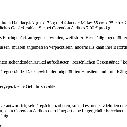
zu ihrem Handgepäck (max. 7 kg und folgende Maße: 55 cm x 35 cm x 2
iches Gepäck zahlen Sie bei Corendon Airlines 7,00 € pro kg.
ls Frachtgepäck aufgegeben werden, weil sie zu Beschädigungen führe
ssen, müssen angemessen verpackt sein, andernfalls kann ihre Beförd
nten stehendenden Artikel aufgelisteten „persönlichen Gegenstände“ k
e Gegenstände. Das Gewicht der mitgeführten Haustiere und ihrer Käfi
bergepäck eine Gebühr zu zahlen.
 verantwortlich, sein Gepäck abzuholen, sobald es an den Zielorten ode
len, kann Corendon Airlines dem Fluggast eine Lagergebühr berechnen
htigt.
k