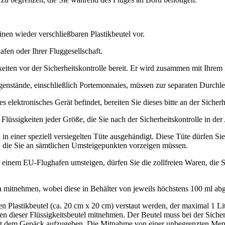
inen wieder verschließbaren Plastikbeutel vor.
fen oder Ihrer Fluggesellschaft.
gkeiten vor der Sicherheitskontrolle bereit. Er wird zusammen mit Ihre
nstände, einschließlich Portemonnaies, müssen zur separaten Durchleu
 elektronisches Gerät befindet, bereiten Sie dieses bitte an der Sicher
n Flüssigkeiten jeder Größe, die Sie nach der Sicherheitskontrolle in d
in einer speziell versiegelten Tüte ausgehändigt. Diese Tüte dürfen Sie
, die Sie an sämtlichen Umsteigepunkten vorzeigen müssen.
n einem EU-Flughafen umsteigen, dürfen Sie die zollfreien Waren, die 
n mitnehmen, wobei diese in Behälter von jeweils höchstens 100 ml ab
n Plastikbeutel (ca. 20 cm x 20 cm) verstaut werden, der maximal 1 Li
nen dieser Flüssigkeitsbeutel mitnehmen. Der Beutel muss bei der Siche
mit dem Gepäck aufzugeben. Die Mitnahme von einer unbegrenzten Meng