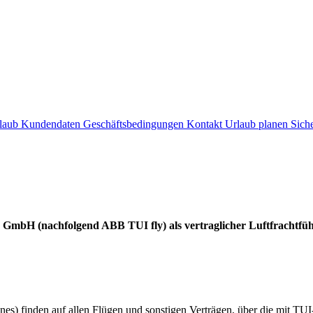
laub
Kundendaten
Geschäftsbedingungen
Kontakt
Urlaub planen
Sich
mbH (nachfolgend ABB TUI fly) als vertraglicher Luftfrachtfüh
s) finden auf allen Flügen und sonstigen Verträgen, über die mit TU