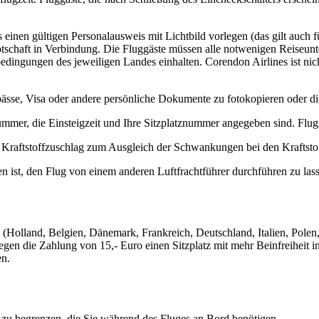
inen gültigen Personalausweis mit Lichtbild vorlegen (das gilt auch fü
tschaft in Verbindung. Die Fluggäste müssen alle notwenigen Reiseunte
edingungen des jeweiligen Landes einhalten. Corendon Airlines ist ni
sepässe, Visa oder andere persönliche Dokumente zu fotokopieren oder d
ummer, die Einsteigzeit und Ihre Sitzplatznummer angegeben sind. Flug
en Kraftstoffzuschlag zum Ausgleich der Schwankungen bei den Kraftsto
n ist, den Flug von einem anderen Luftfrachtführer durchführen zu lass
(Holland, Belgien, Dänemark, Frankreich, Deutschland, Italien, Pole
gen die Zahlung von 15,- Euro einen Sitzplatz mit mehr Beinfreiheit in
en.
 zu begrenzen, die Sie während des Fluges an Bord benötigen.