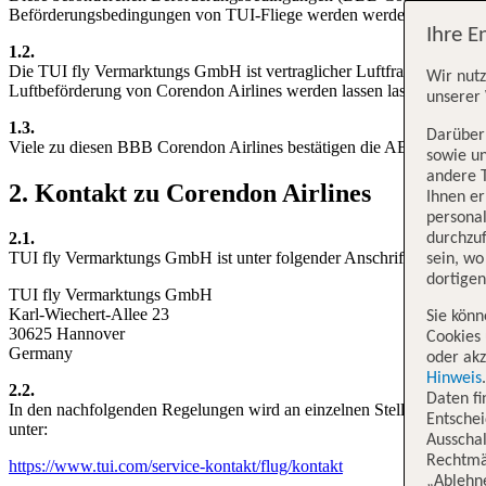
Beförderungsbedingungen von TUI-Fliege werden werden.
Ihre E
1.2.
Die TUI fly Vermarktungs GmbH ist vertraglicher Luftfrachtführer iS
Wir nutz
Luftbeförderung von Corendon Airlines werden lassen lassen. Corendon
unserer 
1.3.
Darüber 
Viele zu diesen BBB Corendon Airlines bestätigen die ABB TUI fli
sowie un
andere 
2. Kontakt zu Corendon Airlines
Ihnen e
persona
2.1.
durchzuf
TUI fly Vermarktungs GmbH ist unter folgender Anschrift erreichbar:
sein, w
dortige
TUI fly Vermarktungs GmbH
Karl-Wiechert-Allee 23
Sie könn
30625 Hannover
Cookies 
Germany
oder akz
Hinweis
2.2.
Daten f
In den nachfolgenden Regelungen wird an einzelnen Stellen auf da
Entschei
unter:
Ausschal
Rechtmäß
https://www.tui.com/service-kontakt/flug/kontakt
„Ablehn