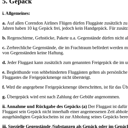
5. Gepäck
i. Allgemeines:
a.
Auf allen Corendon Airlines Flügen dürfen Fluggäste zusätzlich 
Jahren haben 10 kg Gepäck frei, jedoch kein Handgepäck. Für zusätzl
b.
Regenschirme, Gehstöcke, Pakete u.a. Gegenstände dürfen nicht a
c.
Zerbrechliche Gegenstände, die im Frachtraum befördert werden mü
von Gegenständen keine Haftung.
d.
Jeder Fluggast kann zusätzlich zum genannten Freigepäck die im u
e.
Begleithunde von sehbehinderten Fluggästen gelten als persönlich
Fluggastes die Freigepäckmenge nicht übersteigt.
f.
Wird die angegebene Freigepäckmenge überschritten, ist für das Ü
g.
Übergepäck wird erst nach Zahlung der Gebühr angenommen.
ii. Annahme und Rückgabe des Gepäcks (a)
Der Fluggast ist dafür
Fluggast sein Gepäck nicht innerhalb einer angemessenen Zeit abho
ausgehändigten Gepäckscheins ist zur Abholung seines Gepäcks berec
iii. Spezielle Gegenstände /Substanzen als Gepäck oder im Gepäc