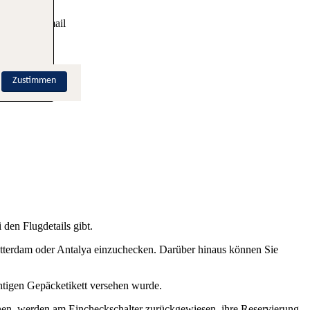
 ist per E-mail
Zustimmen
den Flugdetails gibt.
otterdam oder Antalya einzuchecken. Darüber hinaus können Sie
chtigen Gepäcketikett versehen wurde.
inen, werden am Eincheckschalter zurückgewiesen, ihre Reservierung