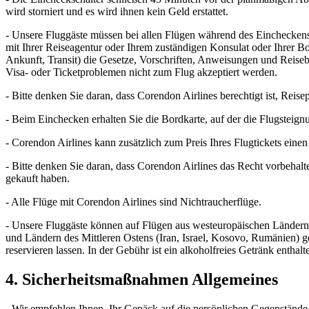
wird storniert und es wird ihnen kein Geld erstattet.
- Unsere Fluggäste müssen bei allen Flügen während des Eincheckens e
mit Ihrer Reiseagentur oder Ihrem zuständigen Konsulat oder Ihrer Bo
Ankunft, Transit) die Gesetze, Vorschriften, Anweisungen und Reiseb
Visa- oder Ticketproblemen nicht zum Flug akzeptiert werden.
- Bitte denken Sie daran, dass Corendon Airlines berechtigt ist, Rei
- Beim Einchecken erhalten Sie die Bordkarte, auf der die Flugsteign
- Corendon Airlines kann zusätzlich zum Preis Ihres Flugtickets ein
- Bitte denken Sie daran, dass Corendon Airlines das Recht vorbehalte
gekauft haben.
- Alle Flüge mit Corendon Airlines sind Nichtraucherflüge.
- Unsere Fluggäste können auf Flügen aus westeuropäischen Ländern 
und Ländern des Mittleren Ostens (Iran, Israel, Kosovo, Rumänien) ge
reservieren lassen. In der Gebühr ist ein alkoholfreies Getränk enthalt
4. Sicherheitsmaßnahmen Allgemeines
- Wir empfehlen Ihnen, Ihr Gepäck auf die persönlichen Gegenstände