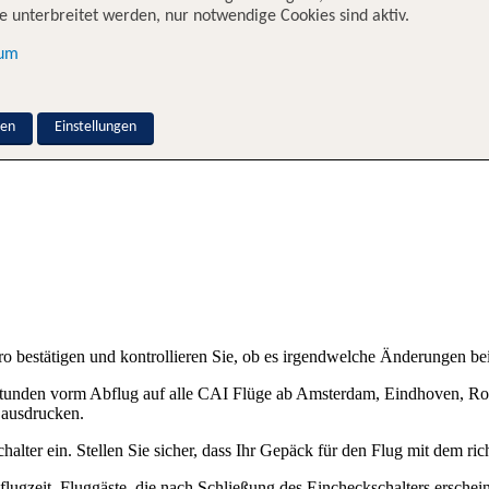
 unterbreitet werden, nur notwendige Cookies sind aktiv.
en durch den Kundenservice von Corendon Airlines bearbeitet. Dieser
sum
nen
Einstellungen
ro bestätigen und kontrollieren Sie, ob es irgendwelche Änderungen bei 
5 Stunden vorm Abflug auf alle CAI Flüge ab Amsterdam, Eindhoven, R
e ausdrucken.
halter ein. Stellen Sie sicher, dass Ihr Gepäck für den Flug mit dem ri
lugzeit. Fluggäste, die nach Schließung des Eincheckschalters ersche