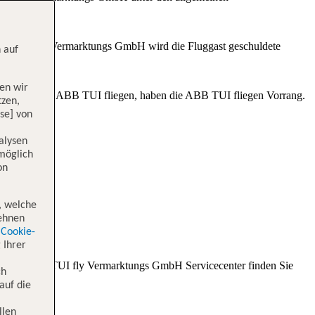
astes. TUI fly Vermarktungs GmbH wird die Fluggast geschuldete
 auf
Vorschriften.
en wir
ines und den ABB TUI fliegen, haben die ABB TUI fliegen Vorrang.
tzen,
se] von
alysen
 möglich
on
, welche
lehnen
Cookie-
 Ihrer
ationen zum TUI fly Vermarktungs GmbH Servicecenter finden Sie
ch
auf die
llen