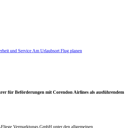
erheit und Service
Am Urlaubsort
Flug planen
rer für Beförderungen mit Corendon Airlines als ausführendem
I-Fliege Vermarktungs GmbH unter den allgemeinen