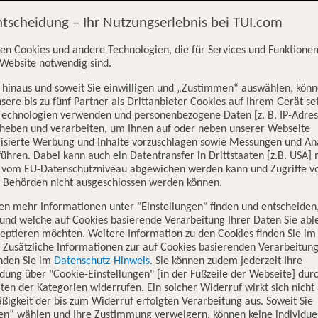
ntscheidung – Ihr Nutzungserlebnis bei TUI.com
d luftverkehrsrechtlichen Vorschriften und Vertragspartner des Flugg
en Cookies und andere Technologien, die für Services und Funktionen
 Airlines ist Kundender Luftfrachtführer iSd luftverkehrsrechtlichen 
Website notwendig sind.
hinaus und soweit Sie einwilligen und „Zustimmen“ auswählen, könn
egen. Im Falle von Widersprüchen zwischen diesen BBB Corendon Airl
sere bis zu fünf Partner als Drittanbieter Cookies auf Ihrem Gerät se
Technologien verwenden und personenbezogene Daten [z. B. IP-Adres
rheben und verarbeiten, um Ihnen auf oder neben unserer Webseite
lisierte Werbung und Inhalte vorzuschlagen sowie Messungen und An
ühren. Dabei kann auch ein Datentransfer in Drittstaaten [z.B. USA]
o vom EU-Datenschutzniveau abgewichen werden kann und Zugriffe v
n Behörden nicht ausgeschlossen werden können.
en mehr Informationen unter "Einstellungen" finden und entscheiden
und welche auf Cookies basierende Verarbeitung Ihrer Daten Sie ab
eptieren möchten. Weitere Information zu den Cookies finden Sie im
. Zusätzliche Informationen zur auf Cookies basierenden Verarbeitung
inden Sie im
Datenschutz-Hinweis
. Sie können zudem jederzeit Ihre
s TUI fly Vermarktungs GmbH Servicecenter verwiesen. Kontaktinform
dung über "Cookie-Einstellungen" [in der Fußzeile der Webseite] dur
ten der Kategorien widerrufen. Ein solcher Widerruf wirkt sich nicht 
igkeit der bis zum Widerruf erfolgten Verarbeitung aus. Soweit Sie
en“ wählen und Ihre Zustimmung verweigern, können keine individue