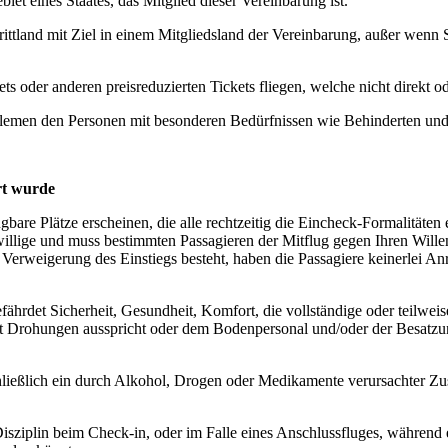
et eines Staates, das Mitglied dieser Vereinbarung ist.
ittland mit Ziel in einem Mitgliedsland der Vereinbarung, außer wenn 
ets oder anderen preisreduzierten Tickets fliegen, welche nicht direkt o
problemen den Personen mit besonderen Bedürfnissen wie Behinderten und
rt wurde
gbare Plätze erscheinen, die alle rechtzeitig die Eincheck-Formalitäten 
illige und muss bestimmten Passagieren der Mitflug gegen Ihren Wille
Verweigerung des Einstiegs besteht, haben die Passagiere keinerlei A
ährdet Sicherheit, Gesundheit, Komfort, die vollständige oder teilweis
t Drohungen ausspricht oder dem Bodenpersonal und/oder der Besatzun
hließlich ein durch Alkohol, Drogen oder Medikamente verursachter Zusta
Disziplin beim Check-in, oder im Falle eines Anschlussfluges, während 