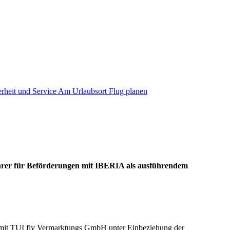
erheit und Service
Am Urlaubsort
Flug planen
hrer für Beförderungen mit IBERIA als ausführendem
 mit TUI fly Vermarktungs GmbH unter Einbeziehung der