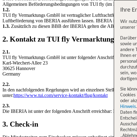
Allgemeinen Beförderungsbedingungen von TUI fly (im Folgenden A
1.2.
Ihre E
TUI fly Vermarktungs GmbH ist vertraglicher Luftfrachtführer i.S.d.
Luftbeförderung von IBERIA ausführen lassen. IBERIA ist ausführender
Wir nutz
1.3.
Zusätzlich zu diesen BBB der IBERIA gelten die ABB TUI fly.
unserer 
2. Kontakt zu TUI fly Vermarktungs GmbH
Darüber 
sowie un
andere 
2.1.
Ihnen e
TUI fly Vermarktungs GmbH ist unter folgender Anschrift erreichb
persona
Karl-Wiechert-Allee 23
durchzuf
30625 Hannover
sein, w
Germany
dortige
2.2.
Sie könn
In den nachfolgenden Regelungen wird an einzelnen Stellen auf da
unter:
https://www.tui.com/service-kontakt/flug/kontakt
Cookies 
oder akz
2.3.
Hinweis
Die IBERIA ist unter der folgenden Anschrift erreichbar:
Daten f
Entschei
3. Check-in
Ausschal
Rechtmäß
„Ablehn