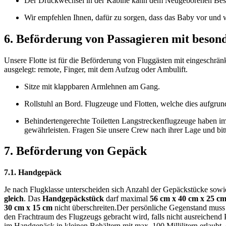
Der Druckwechsel in der Kabine kann dem Neugeborenen Besch
Wir empfehlen Ihnen, dafür zu sorgen, dass das Baby vor und w
6. Beförderung von Passagieren mit beson
Unsere Flotte ist für die Beförderung von Fluggästen mit eingeschrän
ausgelegt: remote, Finger, mit dem Aufzug oder Ambulift.
Sitze mit klappbaren Armlehnen am Gang.
Rollstuhl an Bord. Flugzeuge und Flotten, welche dies aufgrund
Behindertengerechte Toiletten Langstreckenflugzeuge haben i
gewährleisten. Fragen Sie unsere Crew nach ihrer Lage und bit
7. Beförderung von Gepäck
7.1. Handgepäck
Je nach Flugklasse unterscheiden sich Anzahl der Gepäckstücke sowi
gleich
. Das
Handgepäckstück
darf maximal
56 cm x 40 cm x 25 c
30 cm x 15 cm
nicht überschreiten.Der persönliche Gegenstand mus
den Frachtraum des Flugzeugs gebracht wird, falls nicht ausreichend 
im Handgepäck in kleinen Behältern mit max. 100 Millilitern erlaubt,