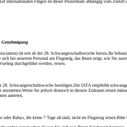
uf internationalen Flügen ist dieser Prozentsatz abhängig vom Zielort
ere Genehmigung
iation) rät erst ab der 28. Schwangerschaftswoche hierzu.Ihr behandeln
ich bei unserem Personal am Flugsteig, das Ihnen zeigt, wie Sie zue
eling durchgeführt werden, reisen.
der 28. Schwangerschaftswoche benötigen.Die IATA empfiehlt schwange
 anzutreten.Wenn Sie jedoch dennoch in diesem Zeitraum reisen müssen,
sen antreten.
ne oder Babys, die keine 7 Tage alt sind, nicht im Flugzeug reisen.Bitte