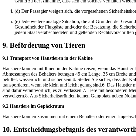
Grund zu der Annahme, dass sich ein solches Verhalten wieder
(d) Der Passagier weigert sich, die vorgesehenen Sicherheitsk
(e) Jede weitere analoge Situation, die auf Gründen der Gesund
Gesundheit der Fluggäste und/oder der Besatzung, die Sicherh
jedem Staat verabschiedeten und geltenden Rechtsvorschriften
9. Beförderung von Tieren
9.1 Transport von Haustieren in der Kabine
Haustiere können mit Ihnen in der Kabine reisen, wenn das Haustier 
Abmessungen des Behälters betragen 45 cm Länge, 35 cm Breite und 
belüftet, wasserdicht und sicher sein.4. Stellen Sie sicher, dass der K
transportieren, wenn sie klein und leicht genug sind.6. Das Haustier
sind dafür verantwortlich, es zu verlassen.7. Tiere mit besonderen
verweigern.8. Aus Sicherheitsgründen keinen Gangplatz neben Nota
9.2 Haustiere im Gepäckraum
Haustiere können zusammen mit einem Behälter oder einer Tragetasc
10. Entscheidungsbefugnis des verantwort