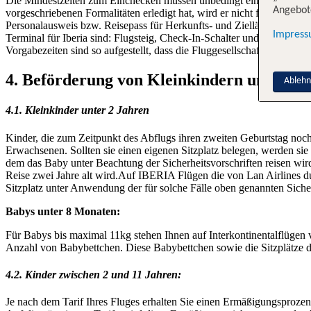
Die Mindestzeiten zum Einchecken müssen unbedingt eingehalten werd
Angebote
vorgeschriebenen Formalitäten erledigt hat, wird er nicht für den Flug
Personalausweis bzw. Reisepass für Herkunfts- und Zielländer inner
Impres
Terminal für Iberia sind: Flugsteig, Check-In-Schalter und Iberia-In
Vorgabezeiten sind so aufgestellt, dass die Fluggesellschaft sämtlich
4. Beförderung von Kleinkindern und Kin
Ableh
4.1. Kleinkinder unter 2 Jahren
Kinder, die zum Zeitpunkt des Abflugs ihren zweiten Geburtstag noch
Erwachsenen. Sollten sie einen eigenen Sitzplatz belegen, werden si
dem das Baby unter Beachtung der Sicherheitsvorschriften reisen wird
Reise zwei Jahre alt wird.Auf IBERIA Flügen die von Lan Airlines dur
Sitzplatz unter Anwendung der für solche Fälle oben genannten Sicher
Babys unter 8 Monaten:
Für Babys bis maximal 11kg stehen Ihnen auf Interkontinentalflügen
Anzahl von Babybettchen. Diese Babybettchen sowie die Sitzplätze 
4.2. Kinder zwischen 2 und 11 Jahren:
Je nach dem Tarif Ihres Fluges erhalten Sie einen Ermäßigungsprozen