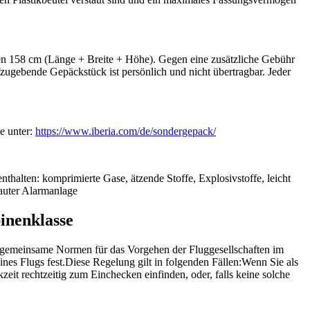
en 158 cm (Länge + Breite + Höhe). Gegen eine zusätzliche Gebühr
ugebende Gepäckstück ist persönlich und nicht übertragbar. Jeder
e unter:
https://www.iberia.com/de/sondergepack/
halten: komprimierte Gase, ätzende Stoffe, Explosivstoffe, leicht
bauter Alarmanlage
inenklasse
t gemeinsame Normen für das Vorgehen der Fluggesellschaften im
es Flugs fest.Diese Regelung gilt in folgenden Fällen:Wenn Sie als
eit rechtzeitig zum Einchecken einfinden, oder, falls keine solche