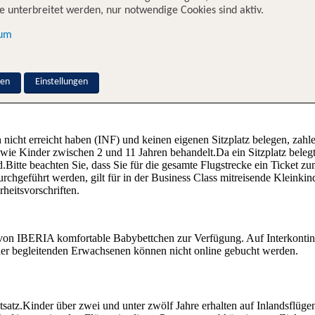
en, um einen pünktlichen Abflug gewährleisten zu können. Sollte der 
 unterbreitet werden, nur notwendige Cookies sind aktiv.
 zugelassen, ohne dass die Fluggesellschaft für die Ablehnung haftbar is
halb der EU und den Schengen-Staaten, Reisepass und Visum für alle a
sum
formationsschalter. Als Business-Class- bzw. Business-Plus-Passagier 
e Anforderungen für die Abfertigung eines Fluges erfüllen kann.
dern
nen
Einstellungen
 nicht erreicht haben (INF) und keinen eigenen Sitzplatz belegen, zah
e wie Kinder zwischen 2 und 11 Jahren behandelt.Da ein Sitzplatz bele
.Bitte beachten Sie, dass Sie für die gesamte Flugstrecke ein Ticket z
chgeführt werden, gilt für in der Business Class mitreisende Kleinkind
heitsvorschriften.
 von IBERIA komfortable Babybettchen zur Verfügung. Auf Interkontin
der begleitenden Erwachsenen können nicht online gebucht werden.
tsatz.Kinder über zwei und unter zwölf Jahre erhalten auf Inlandsflüg