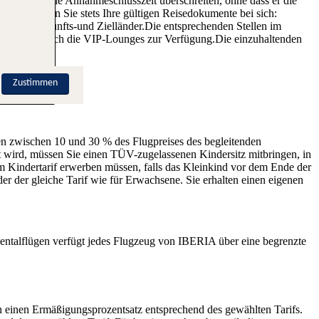
Passagier die Annahmeschlusszeit überschreiten, ohne dass er die
t.Bitte führen Sie stets Ihre gültigen Reisedokumente bei sich:
nderen Herkunfts-und Zielländer.Die entsprechenden Stellen im
stehen Ihnen auch die VIP-Lounges zur Verfügung.Die einzuhaltenden
Zustimmen
len zwischen 10 und 30 % des Flugpreises des begleitenden
gt wird, müssen Sie einen TÜV-zugelassenen Kindersitz mitbringen, in
um Kindertarif erwerben müssen, falls das Kleinkind vor dem Ende der
er der gleiche Tarif wie für Erwachsene. Sie erhalten einen eigenen
entalflügen verfügt jedes Flugzeug von IBERIA über eine begrenzte
en einen Ermäßigungsprozentsatz entsprechend des gewählten Tarifs.