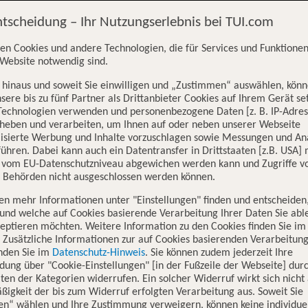
BB TUI fly genannt) ein Vertrag abgeschlossen wurde und die durch
ntscheidung – Ihr Nutzungserlebnis bei TUI.com
 luftverkehrsrechtlichen Vorschriften und Vertragspartner des Fluggas
 Luftfrachtführer i.S.d. luftverkehrsrechtlichen Vorschriften.
en Cookies und andere Technologien, die für Services und Funktionen
 Im Falle von Widersprüchen zwischen diesen BBB IBERIA und den A
Website notwendig sind.
 und zu Iberia
hinaus und soweit Sie einwilligen und „Zustimmen“ auswählen, könn
sere bis zu fünf Partner als Drittanbieter Cookies auf Ihrem Gerät se
Technologien verwenden und personenbezogene Daten [z. B. IP-Adres
rheben und verarbeiten, um Ihnen auf oder neben unserer Webseite
ar: TUI fly Vermarktungs GmbH
lisierte Werbung und Inhalte vorzuschlagen sowie Messungen und An
ühren. Dabei kann auch ein Datentransfer in Drittstaaten [z.B. USA]
o vom EU-Datenschutzniveau abgewichen werden kann und Zugriffe v
n Behörden nicht ausgeschlossen werden können.
en mehr Informationen unter "Einstellungen" finden und entscheiden
s TUI fly Vermarktungs GmbH Servicecenter verwiesen. Kontaktinform
und welche auf Cookies basierende Verarbeitung Ihrer Daten Sie ab
eptieren möchten. Weitere Information zu den Cookies finden Sie im
. Zusätzliche Informationen zur auf Cookies basierenden Verarbeitung
 LÍNEAS AÉREAS DE ESPAÑASOCIEDAD ANÓNIMA OPERADORA UNIPERS
inden Sie im
Datenschutz-Hinweis
. Sie können zudem jederzeit Ihre
dung über "Cookie-Einstellungen" [in der Fußzeile der Webseite] dur
ten der Kategorien widerrufen. Ein solcher Widerruf wirkt sich nicht 
igkeit der bis zum Widerruf erfolgten Verarbeitung aus. Soweit Sie
en“ wählen und Ihre Zustimmung verweigern, können keine individue