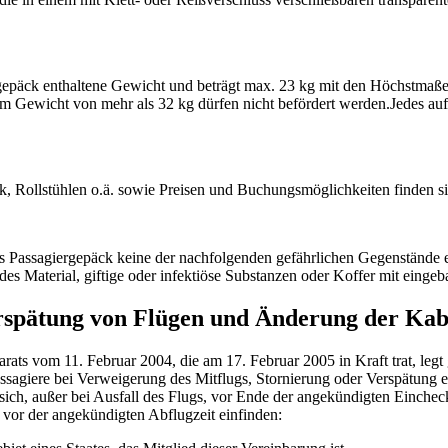
igepäck enthaltene Gewicht und beträgt max. 23 kg mit den Höchstmaß
 Gewicht von mehr als 32 kg dürfen nicht befördert werden.Jedes aufz
 Rollstühlen o.ä. sowie Preisen und Buchungsmöglichkeiten finden si
Passagiergepäck keine der nachfolgenden gefährlichen Gegenstände ent
ndes Material, giftige oder infektiöse Substanzen oder Koffer mit einge
erspätung von Flügen und Änderung der Kab
ts vom 11. Februar 2004, die am 17. Februar 2005 in Kraft trat, leg
giere bei Verweigerung des Mitflugs, Stornierung oder Verspätung ein
ich, außer bei Ausfall des Flugs, vor Ende der angekündigten Eincheckz
 vor der angekündigten Abflugzeit einfinden: