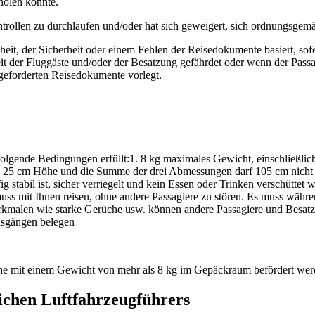
holen könnte.
ontrollen zu durchlaufen und/oder hat sich geweigert, sich ordnungsge
heit, der Sicherheit oder einem Fehlen der Reisedokumente basiert, sof
eit der Fluggäste und/oder der Besatzung gefährdet oder wenn der Pas
 geforderten Reisedokumente vorlegt.
folgende Bedingungen erfüllt:1. 8 kg maximales Gewicht, einschließlich
25 cm Höhe und die Summe der drei Abmessungen darf 105 cm nicht üb
äfig stabil ist, sicher verriegelt und kein Essen oder Trinken verschütte
 muss mit Ihnen reisen, ohne andere Passagiere zu stören. Es muss währ
 Merkmalen wie starke Gerüche usw. können andere Passagiere und Besa
usgängen belegen
he mit einem Gewicht von mehr als 8 kg im Gepäckraum befördert wer
lichen Luftfahrzeugführers