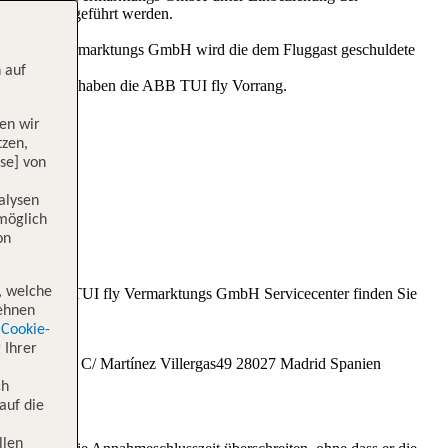
 IBERIA ausgeführt werden.
tes. TUI fly Vermarktungs GmbH wird die dem Fluggast geschuldete
 auf
BB TUI fly, haben die ABB TUI fly Vorrang.
en wir
tzen,
se] von
alysen
 möglich
on
, welche
ationen zum TUI fly Vermarktungs GmbH Servicecenter finden Sie
lehnen
Cookie-
 Ihrer
ONAL C/ Martínez Villergas49 28027 Madrid Spanien
ch
auf die
llen