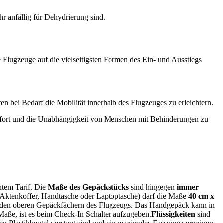
r anfällig für Dehydrierung sind.
e Flugzeuge auf die vielseitigsten Formen des Ein- und Ausstiegs
n bei Bedarf die Mobilität innerhalb des Flugzeuges zu erleichtern.
mfort und die Unabhängigkeit von Menschen mit Behinderungen zu
tem Tarif. Die
Maße des Gepäckstücks
sind hingegen
immer
Aktenkoffer, Handtasche oder Laptoptasche) darf die Maße
40 cm x
n den oberen Gepäckfächern des Flugzeugs. Das Handgepäck kann in
 Maße, ist es beim Check-In Schalter aufzugeben.
Flüssigkeiten
sind
nten Plastikbeutel verstaut sind und ein maximales Fassungsvermögen