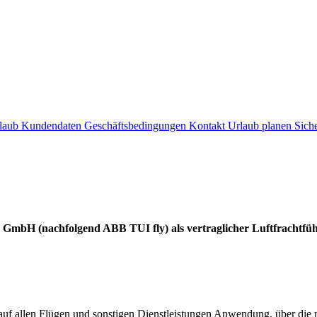
laub
Kundendaten
Geschäftsbedingungen
Kontakt
Urlaub planen
Sich
GmbH (nachfolgend ABB TUI fly) als vertraglicher Luftfrachtfü
f allen Flügen und sonstigen Dienstleistungen Anwendung, über die