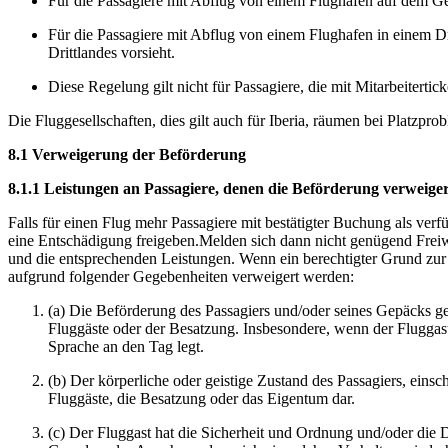
Für die Passagiere mit Abflug von einem Flughafen auf dem Gebi
Für die Passagiere mit Abflug von einem Flughafen in einem Dr
Drittlandes vorsieht.
Diese Regelung gilt nicht für Passagiere, die mit Mitarbeitertick
Die Fluggesellschaften, dies gilt auch für Iberia, räumen bei Platz
8.1 Verweigerung der Beförderung
8.1.1 Leistungen an Passagiere, denen die Beförderung verweige
Falls für einen Flug mehr Passagiere mit bestätigter Buchung als verfü
eine Entschädigung freigeben.Melden sich dann nicht genügend Freiw
und die entsprechenden Leistungen. Wenn ein berechtigter Grund zur 
aufgrund folgender Gegebenheiten verweigert werden:
(a) Die Beförderung des Passagiers und/oder seines Gepäcks gef
Fluggäste oder der Besatzung. Insbesondere, wenn der Fluggas
Sprache an den Tag legt.
(b) Der körperliche oder geistige Zustand des Passagiers, einsc
Fluggäste, die Besatzung oder das Eigentum dar.
(c) Der Fluggast hat die Sicherheit und Ordnung und/oder die 