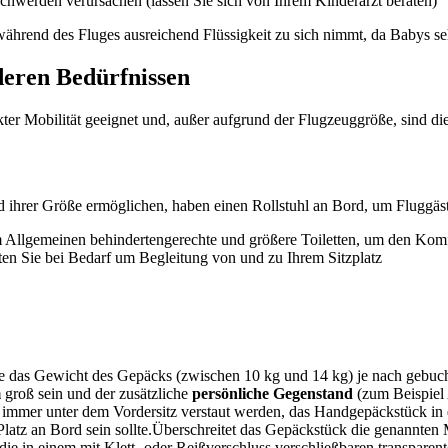
werden verursachen (lassen Sie sich von Ihrem Kinderarzt beraten)
ährend des Fluges ausreichend Flüssigkeit zu sich nimmt, da Babys seh
deren Bedürfnissen
kter Mobilität geeignet und, außer aufgrund der Flugzeuggröße, sind di
 ihrer Größe ermöglichen, haben einen Rollstuhl an Bord, um Fluggäste
m Allgemeinen behindertengerechte und größere Toiletten, um den Ko
ten Sie bei Bedarf um Begleitung von und zu Ihrem Sitzplatz
e das Gewicht des Gepäcks (zwischen 10 kg und 14 kg) je nach gebuch
m
groß sein und der zusätzliche
persönliche Gegenstand
(zum Beispiel 
s immer unter dem Vordersitz verstaut werden, das Handgepäckstück i
Platz an Bord sein sollte.Überschreitet das Gepäckstück die genannten
 die in einem mit Klett- oder Reißverschluss verschließbaren transpare