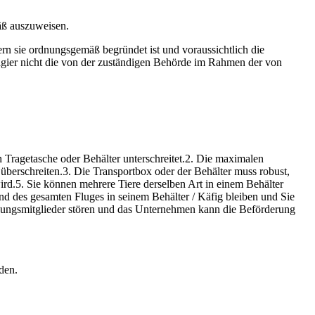
mäß auszuweisen.
ern sie ordnungsgemäß begründet ist und voraussichtlich die
sagier nicht die von der zuständigen Behörde im Rahmen der von
 Tragetasche oder Behälter unterschreitet.2. Die maximalen
erschreiten.3. Die Transportbox oder der Behälter muss robust,
t wird.5. Sie können mehrere Tiere derselben Art in einem Behälter
end des gesamten Fluges in seinem Behälter / Käfig bleiben und Sie
tzungsmitglieder stören und das Unternehmen kann die Beförderung
den.