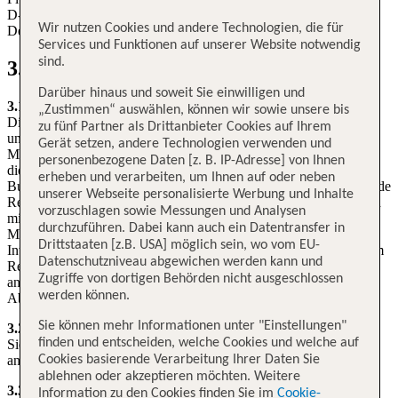
D-60546 Frankfurt/Main
Wir nutzen Cookies und andere Technologien, die für
Deutschland
Services und Funktionen auf unserer Website notwendig
sind.
3. Check-In
Darüber hinaus und soweit Sie einwilligen und
3.1.
„Zustimmen“ auswählen, können wir sowie unsere bis
Die Meldeschlusszeiten sind an den verschiedenen Flughäfen
zu fünf Partner als Drittanbieter Cookies auf Ihrem
unterschiedlich und Lufthansa empfiehlt Ihnen, sich über diese
Gerät setzen, andere Technologien verwenden und
Meldeschlusszeiten zu informieren und sie einzuhalten. Sofern Sie
personenbezogene Daten [z. B. IP-Adresse] von Ihnen
diese Zeiten nicht einhalten, ist Lufthansa zur Streichung Ihrer
erheben und verarbeiten, um Ihnen auf oder neben
Buchung berechtigt. Lufthansa oder das den Flugschein ausstellende
unserer Webseite personalisierte Werbung und Inhalte
Reisebüro informieren Sie über die Meldeschlusszeit für den ersten
vorzuschlagen sowie Messungen und Analysen
mit Lufthansa durchgeführten Streckenabschnitt. Die
durchzuführen. Dabei kann auch ein Datentransfer in
Meldeschlusszeiten für unsere Flüge können Sie auf unserer
Drittstaaten [z.B. USA] möglich sein, wo vom EU-
Internetseite nachlesen und sind von dem Flugschein ausstellendem
Datenschutzniveau abgewichen werden kann und
Reisebüro zu erfahren. Sie betragen, wenn nichts anderes
Zugriffe von dortigen Behörden nicht ausgeschlossen
angegeben ist, mindestens 45 Minuten vor dem planmäßigen
werden können.
Abflug.
Sie können mehr Informationen unter "Einstellungen"
3.2.
finden und entscheiden, welche Cookies und welche auf
Sie sind verpflichtet, sich spätestens zu dem bei der Abfertigung
angegebenen Zeitpunkt zum Einsteigen am Gate einzufinden.
Cookies basierende Verarbeitung Ihrer Daten Sie
ablehnen oder akzeptieren möchten. Weitere
3.3.
Information zu den Cookies finden Sie im
Cookie-