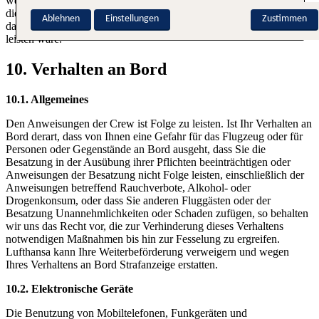
werden soll. Dies gilt auch, wenn das Verhalten, der Zustand oder
die geistige oder körperliche Verfassung eines Fluggastes derart ist,
Ablehnen
Einstellungen
Zustimmen
dass eine übergebührliche Unterstützung durch das Bordpersonal zu
leisten wäre.
10. Verhalten an Bord
10.1. Allgemeines
Den Anweisungen der Crew ist Folge zu leisten. Ist Ihr Verhalten an
Bord derart, dass von Ihnen eine Gefahr für das Flugzeug oder für
Personen oder Gegenstände an Bord ausgeht, dass Sie die
Besatzung in der Ausübung ihrer Pflichten beeinträchtigen oder
Anweisungen der Besatzung nicht Folge leisten, einschließlich der
Anweisungen betreffend Rauchverbote, Alkohol- oder
Drogenkonsum, oder dass Sie anderen Fluggästen oder der
Besatzung Unannehmlichkeiten oder Schaden zufügen, so behalten
wir uns das Recht vor, die zur Verhinderung dieses Verhaltens
notwendigen Maßnahmen bis hin zur Fesselung zu ergreifen.
Lufthansa kann Ihre Weiterbeförderung verweigern und wegen
Ihres Verhaltens an Bord Strafanzeige erstatten.
10.2. Elektronische Geräte
Die Benutzung von Mobiltelefonen, Funkgeräten und