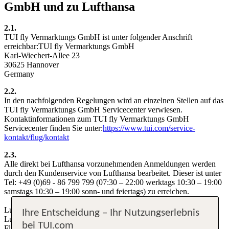
GmbH und zu Lufthansa
2.1.
TUI fly Vermarktungs GmbH ist unter folgender Anschrift
erreichbar:TUI fly Vermarktungs GmbH
Karl-Wiechert-Allee 23
30625 Hannover
Germany
2.2.
In den nachfolgenden Regelungen wird an einzelnen Stellen auf das
TUI fly Vermarktungs GmbH Servicecenter verwiesen.
Kontaktinformationen zum TUI fly Vermarktungs GmbH
Servicecenter finden Sie unter:
https://www.tui.com/service-
kontakt/flug/kontakt
2.3.
Alle direkt bei Lufthansa vorzunehmenden Anmeldungen werden
durch den Kundenservice von Lufthansa bearbeitet. Dieser ist unter
Tel: +49 (0)69 - 86 799 799 (07:30 – 22:00 werktags 10:30 – 19:00
samstags 10:30 – 19:00 sonn- und feiertags) zu erreichen.
Lufthansa ist unter folgender Anschrift erreichbar:Deutsche
Ihre Entscheidung – Ihr Nutzungserlebnis
Lufthansa AG
bei TUI.com
Flughafen-Bereich West