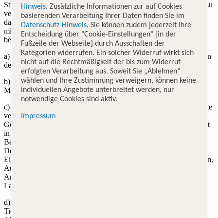
Strengere Sicherheitsverfahren an den meisten Flughäfen können zu
Hinweis
. Zusätzliche Informationen zur auf Cookies
verspäteten Abflügen und Ankünften aller Flugzeuge führen, ohne
basierenden Verarbeitung Ihrer Daten finden Sie im
dass der Beförderer dies verschulden muss. Um Verspätungen zu
Datenschutz-Hinweis
. Sie können zudem jederzeit Ihre
minimieren, sollten die Fluggäste diese Anforderungen
Entscheidung über "Cookie-Einstellungen" [in der
berücksichtigen:
Fußzeile der Webseite] durch Ausschalten der
Kategorien widerrufen. Ein solcher Widerruf wirkt sich
a) Alle Personen, einschließlich Kinder und Kleinkinder, müssen an
nicht auf die Rechtmäßigkeit der bis zum Widerruf
den Check-In-Schaltern gültige Reisedokumente vorlegen;
erfolgten Verarbeitung aus. Soweit Sie „Ablehnen“
wählen und Ihre Zustimmung verweigern, können keine
b) Die Gültigkeitsdauer des Reisepasses sollte mindestens sechs
Monate ab dem Tag der Abreise betragen;
individuellen Angebote unterbreitet werden, nur
notwendige Cookies sind aktiv.
c) Der Passagier muss sicherstellen, dass er über gültige Dokumente
verfügt, die für die Einreise in das Ankunftsland gemäß den
Impressum
Gesetzen und Vorschriften des Ziellandes erforderlich sind. Es liegt
in der Verantwortung des Passagiers sicherzustellen, dass er im
Besitz eines gültigen Identitätsdokuments und aller weiteren
Dokumente und Anforderungen ist, die von den Zoll- und
Einwanderungsbehörden verlangt werden. Alle Strafen, Sanktionen,
Ausgaben oder Kosten, die aufgrund des Fehlens solcher
Anforderungen oder gültiger Dokumente entstehen, gehen zu
Lasten des Passagiers;
d) Vor- und Nachnamen der Fluggäste in ihren Ausweisen und auf
Tickets und Buchungsbestätigungen sollten identisch sein. Bei