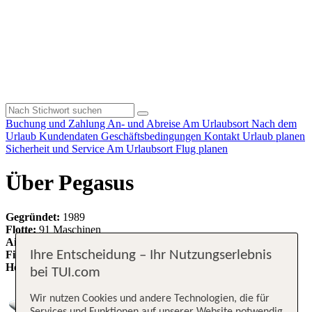
Buchung und Zahlung
An- und Abreise
Am Urlaubsort
Nach dem
Urlaub
Kundendaten
Geschäftsbedingungen
Kontakt
Urlaub planen
Sicherheit und Service
Am Urlaubsort
Flug planen
Über Pegasus
Gegründet:
1989
Flotte:
91 Maschinen
Airline IATA Code:
PC, PGT
Ihre Entscheidung – Ihr Nutzungserlebnis
Firmensitz:
Istanbul/Türkei
Homepage:
https://www.flypgs.com/de
bei TUI.com
Wir nutzen Cookies und andere Technologien, die für