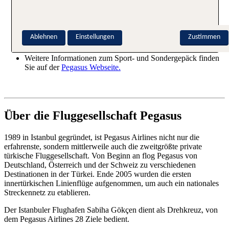
Pegasus über Pegasus angemeldet werden.
Für die Anmeldung und Buchung bitte die TUI
Buchungsnummer (inkl. eines T's an erster Stelle (Bsp.
Ablehnen
Einstellungen
Zustimmen
T12345678) und den Nachnamen eingeben.
Weitere Informationen zum Sport- und Sondergepäck finden
Sie auf der
Pegasus Webseite.
Über die Fluggesellschaft Pegasus
1989 in Istanbul gegründet, ist Pegasus Airlines nicht nur die
erfahrenste, sondern mittlerweile auch die zweitgrößte private
türkische Fluggesellschaft. Von Beginn an flog Pegasus von
Deutschland, Österreich und der Schweiz zu verschiedenen
Destinationen in der Türkei. Ende 2005 wurden die ersten
innertürkischen Linienflüge aufgenommen, um auch ein nationales
Streckennetz zu etablieren.
Der Istanbuler Flughafen Sabiha Gökçen dient als Drehkreuz, von
dem Pegasus Airlines 28 Ziele bedient.