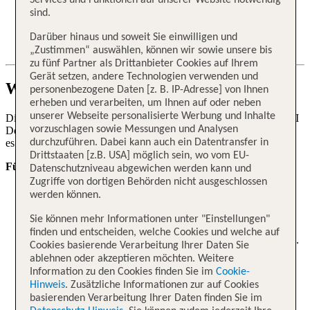
Services und Funktionen auf unserer Website notwendig
sind.
Darüber hinaus und soweit Sie einwilligen und
„Zustimmen“ auswählen, können wir sowie unsere bis
zu fünf Partner als Drittanbieter Cookies auf Ihrem
Gerät setzen, andere Technologien verwenden und
Web Check-in / Online Check-in
personenbezogene Daten [z. B. IP-Adresse] von Ihnen
erheben und verarbeiten, um Ihnen auf oder neben
unserer Webseite personalisierte Werbung und Inhalte
Diese Informationen gelten für alle Pauschalreisen der Marken TUI
vorzuschlagen sowie Messungen und Analysen
Deutschland, ROBINSON und airtours. Für X-TUI und ltur kann
es abweichende Regelungen geben.
durchzuführen. Dabei kann auch ein Datentransfer in
Drittstaaten [z.B. USA] möglich sein, wo vom EU-
Für Buchungen mit Airline Code PGT:
Datenschutzniveau abgewichen werden kann und
Zugriffe von dortigen Behörden nicht ausgeschlossen
Der Online Check-in ist ab 3 Tage vor Abflug auf der
werden können.
Webseite
www.chartertraffic.de
möglich. Für den Online
Check-in bitte die TUI Buchungsnummer und den
Sie können mehr Informationen unter "Einstellungen"
Nachnamen eingeben. Von dort aus gelangen Sie direkt auf
finden und entscheiden, welche Cookies und welche auf
die Webseite von Pegasus und können kostenlos einchecken.
Cookies basierende Verarbeitung Ihrer Daten Sie
ablehnen oder akzeptieren möchten. Weitere
Wichtige Info: Falls Sie die Warnmeldung „Bitte
Information zu den Cookies finden Sie im
Cookie-
vervollständigen Sie die Auswahl Ihres Handgepäcks“
Hinweis
. Zusätzliche Informationen zur auf Cookies
angezeigt bekommen, können Sie diese ignorieren. Bitte
basierenden Verarbeitung Ihrer Daten finden Sie im
wählen Sie die Option „Ich habe kein Handgepäck“. Diese