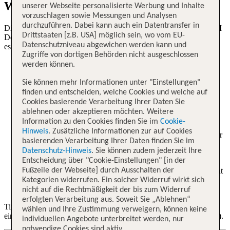
Web Check-in / Online Check-in
unserer Webseite personalisierte Werbung und Inhalte
vorzuschlagen sowie Messungen und Analysen
durchzuführen. Dabei kann auch ein Datentransfer in
Diese Informationen gelten für alle Pauschalreisen der Marken TUI
Drittstaaten [z.B. USA] möglich sein, wo vom EU-
Deutschland, ROBINSON und airtours. Für X-TUI und ltur kann
Datenschutzniveau abgewichen werden kann und
es abweichende Regelungen geben
Zugriffe von dortigen Behörden nicht ausgeschlossen
Der Web Check-in ist nur für ausgewählte Flüge möglich.
werden können.
Hier finden Sie den
Web Check-in / Online Check-in für
Sie können mehr Informationen unter "Einstellungen"
Sundair
.
finden und entscheiden, welche Cookies und welche auf
Cookies basierende Verarbeitung Ihrer Daten Sie
Der Web Check-in ist ab 48 Stunden bis 3 Stunden vor
ablehnen oder akzeptieren möchten. Weitere
Abflug möglich.
Information zu den Cookies finden Sie im
Cookie-
Hinweis
. Zusätzliche Informationen zur auf Cookies
Für den Web Check-in bitte die TUI Buchungsnummer unter
basierenden Verarbeitung Ihrer Daten finden Sie im
"Ihre Rechnungsnummer" sowie Vor- und Nachname
Datenschutz-Hinweis
. Sie können zudem jederzeit Ihre
eingeben.
Entscheidung über "Cookie-Einstellungen" [in der
Fußzeile der Webseite] durch Ausschalten der
Kann der Web Check-in über die Webseite von Sundair nicht
durchgeführt werden, ist der kostenfreie Check-in nur am
Kategorien widerrufen. Ein solcher Widerruf wirkt sich
Flughafen möglich.
nicht auf die Rechtmäßigkeit der bis zum Widerruf
erfolgten Verarbeitung aus. Soweit Sie „Ablehnen“
Tipp: Sollte es technische Probleme geben, probieren Sie zunächst
wählen und Ihre Zustimmung verweigern, können keine
einen anderen Browser aus (z.B. Google Chrome, Microsoft Edge).
individuellen Angebote unterbreitet werden, nur
notwendige Cookies sind aktiv.