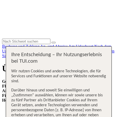
Buchung und Zahlung
An- und Abreise
Am Urlaubsort
Nach dem
Urlaub
Kundendaten
Geschäftsbedingungen
Kontakt
Urlaub planen
Ihre Entscheidung – Ihr Nutzungserlebnis
Sicherheit und Service
Am Urlaubsort
Flug planen
bei TUI.com
Über Sundair
Wir nutzen Cookies und andere Technologien, die für
Services und Funktionen auf unserer Website notwendig
Gegründet:
2016
sind.
Flotte:
7 Maschinen
Darüber hinaus und soweit Sie einwilligen und
Airline IATA Code:
SR
„Zustimmen“ auswählen, können wir sowie unsere bis
Firmensitz:
Stralsund/Deutschland
Homepage:
https://sundair.com/booking/#/
zu fünf Partner als Drittanbieter Cookies auf Ihrem
Gerät setzen, andere Technologien verwenden und
personenbezogene Daten [z. B. IP-Adresse] von Ihnen
erheben und verarbeiten, um Ihnen auf oder neben