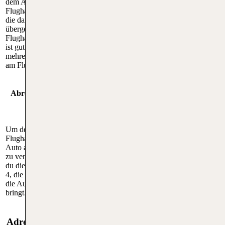
dem Auto zum Budapest
erreichst du Budapest Flughafen
Flughafen über die Autobahn M0,
am schnellsten mit der Buslinie
die dann in die Schnellstraße 4
200E, die direkt zur
übergeht und direkt zum
Metrostation Kőbánya-Kispest
Flughafengelände führt. Der Weg
fährt, wo du in die Metrolinie
ist gut ausgeschildert und bietet
M3 umsteigen kannst. Diese
mehrere Parkmöglichkeiten direkt
Verbindung ist effizient und
am Flughafengebäude.
fährt regelmäßig.
Abreise mit dem
Abreise mit öffentl. Verkehrsmitteln
Auto
Um den Budapester
Um vom Flughafen Budapest am schnellsten
Flughafen mit dem
mit öffentlichen Verkehrsmitteln
Auto am schnellsten
wegzukommen, nimmst du ebenfalls die
zu verlassen, nimmst
Buslinie 200E zur Metrostation Kőbánya-
du die Schnellstraße
Kispest. Von dort aus kannst du bequem mit
4, die dich direkt auf
der Metrolinie M3 ins Stadtzentrum von
die Autobahn M0
Budapest weiterfahren. Alternativ stehen dir
bringt.
rund um die Uhr Taxis zur Verfügung.
Adresse vom BUD