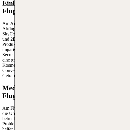
Einkaufen am Budapest Liszt-Ferenc-
Flughafen
Am Airport findest du verschiedene Läden, in denen du vor deinem
Abflug noch Souvenirs und Accessoires kaufen kannst. Im
SkyCourt, dem Verbindungsbereich zwischen den Terminals 2A
und 2B, findest du zahlreiche Geschäfte, die eine breite Palette an
Produkten anbieten, darunter Mode, Elektronik, Schmuck und
ungarische Souvenirs. Bekannte Marken wie Hugo Boss, Victoria’s
Secret und Longchamp sind hier vertreten. Duty-Free-Shops bieten
eine große Auswahl an zollfreien Produkten wie Parfüms,
Kosmetika, Spirituosen und Tabakwaren. Außerdem gibt es mehrere
Convenience-Stores, in denen du Reiseutensilien, Snacks und
Getränke erwerben kannst.
Medizinische Einrichtungen am
Flughafen in Budapest
Am Flughafen gibt es eine medizinische Notfallstation, die rund um
die Uhr besetzt ist und von qualifizierten Ärzten und Pflegepersonal
betreut wird. Diese Einrichtung kann bei kleineren gesundheitlichen
Problemen, wie Schwindel oder kleinen Verletzungen, ebenso
helfen wie bei schwerwiegenderen medizinischen Notfällen. Zudem