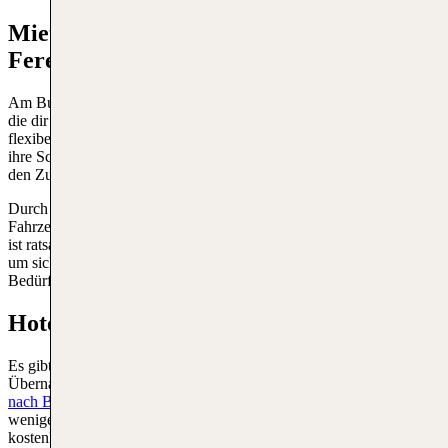
Mietwagen am Flughafen Budapest Liszt-
Ferenc
Am Budapest Flughafen findest du zahlreiche Autovermietungen,
die dir eine große Auswahl an Fahrzeugen bieten, um Deine Reise
flexibel und bequem fortzusetzen. Diese Autovermietungen haben
ihre Schalter in der Ankunftshalle der Terminals 2A und 2B, was
den Zugang zu ihren Dienstleistungen sehr bequem macht.
Durch einen
Mietwagen
steht dir eine große Auswahl an
Fahrzeugen zur Verfügung, die dich zu deinem Zielort bringen. Es
ist ratsam, das gewünschte Fahrzeug im Voraus online zu buchen,
um sicherzustellen, dass du das richtige Modell für deine
Bedürfnisse bekommst.
Hotels am Budapester Flughafen
Es gibt verschiedene Hotels in der Umgebung, die sich ideal für eine
Übernachtung vor einem Abflug ab Budapest oder nach einem
Flug
nach Budapest
eignen. Das Budapest Airport Hotel Stáció ist nur
wenige Minuten vom Flughafen entfernt und bietet einen
kostenlosen Shuttleservice, der rund um die Uhr verfügbar ist. Es