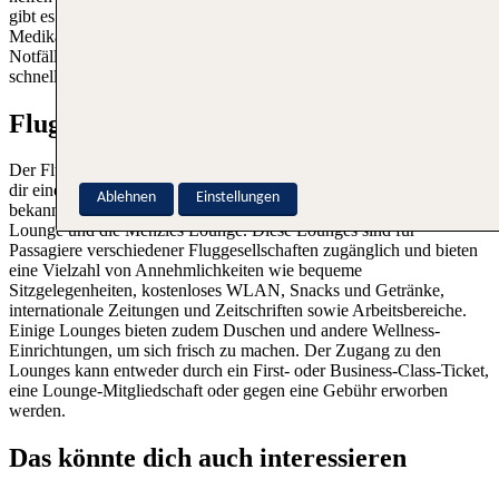
gibt es mehrere Apotheken in den Terminals, die eine Vielzahl an
Medikamenten und Gesundheitsprodukten anbieten. Für akute
Notfälle steht auch ein Rettungsdienst bereit, der bei Bedarf einen
schnellen Transport in nahegelegene Krankenhäuser sicherstellt.
Flughafen Budapest Lounges
Der Flughafen Budapest bietet mehrere komfortable Lounges, die
dir einen ruhigen und angenehmen Aufenthalt ermöglichen. Zu den
Ablehnen
Einstellungen
bekanntesten Lounges gehören die SkyCourt Lounge, die Platinum
Lounge und die Menzies Lounge. Diese Lounges sind für
Passagiere verschiedener Fluggesellschaften zugänglich und bieten
eine Vielzahl von Annehmlichkeiten wie bequeme
Sitzgelegenheiten, kostenloses WLAN, Snacks und Getränke,
internationale Zeitungen und Zeitschriften sowie Arbeitsbereiche.
Einige Lounges bieten zudem Duschen und andere Wellness-
Einrichtungen, um sich frisch zu machen. Der Zugang zu den
Lounges kann entweder durch ein First- oder Business-Class-Ticket,
eine Lounge-Mitgliedschaft oder gegen eine Gebühr erworben
werden.
Das könnte dich auch interessieren