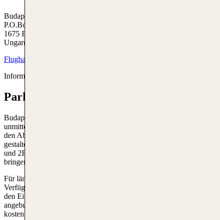
Budapest Airport,
P.O.Box. 53,
1675 Budapest Ferihegy,
Ungarn
Flughafenwebseite
Informationen zu den
Abflüge & Ankunftsflüge nach BUD
Parken am Flughafen Budapest
Budapest Liszt Ferenc verfügt über mehrere Parkplätze, die sich in
unmittelbarer Nähe zu den Eingängen befinden, um den Zugang zu
den Abflug- und Ankunftsbereichen so bequem wie möglich zu
gestalten. Es gibt Kurzzeitparkplätze direkt vor den Terminals 2A
und 2B, die ideal für diejenigen sind, die jemanden abholen oder
bringen möchten.
Für längere Aufenthalte stehen mehrere Langzeitparkplätze zur
Verfügung. Diese Parkplätze befinden sich etwas weiter entfernt von
den Eingängen, sind jedoch durch regelmäßige Shuttlebusse gut
angebunden. Zudem gibt es spezielle Economy-Parkplätze, die eine
kostengünstigere Alternative für Langzeitparker bieten und ebenfalls