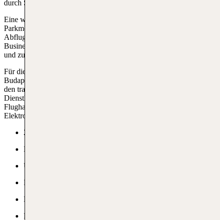
durch Shuttlebusse mit den Gebäuden verbunden sind.
Eine weitere Option ist das Parkhaus, das überdachte
Parkmöglichkeiten bietet und direkt mit den Ankunfts- und
Abflughallen verbunden ist. Zudem gibt es spezielle Bereiche für
Business-Parkplätze, die näher an den Eingangsbereichen liegen
und zusätzlichen Komfort sowie schnelleren Zugang bieten.
Für diejenigen, die besonderen Wert auf Sicherheit legen, bietet
Budapest Flughafen auch bewachte Parkplätze an. Zusätzlich zu
den traditionellen Parkplätzen gibt es auch verschiedene
Dienstleistungen wie Valet-Parking, bei dem ein Mitarbeiter des
Flughafens das Auto parkt, sowie spezielle Parkbereiche für
Elektrofahrzeuge, die mit Ladestationen ausgestattet sind.
24/7 Zugang
Business-Parken
Urlaub-Parken
Ladestationen für Elektroautos
Kostenfreies Parken
Frauenparkplätze