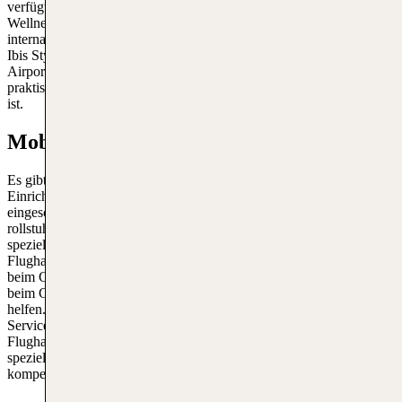
verfügt über moderne Zimmer, ein Fitnesscenter, einen
Wellnessbereich und ein Restaurant, das ungarische und
internationale Küche serviert. Ein weiteres beliebtes Hotel ist das
Ibis Styles Budapest Airport Hotel, das sich direkt gegenüber des
Airports Budapest Liszt Ferenc befindet und somit besonders
praktisch für Reisende mit frühen Abflügen oder späten Ankünften
ist.
Mobilitätsservice am Budapest Airport
Es gibt am Ferenc International Airport spezielle Dienste und
Einrichtungen, die auf die Bedürfnisse von Personen mit
eingeschränkter Mobilität zugeschnitten sind. Dazu gehören
rollstuhlgerechte Eingänge und Aufzüge, zugängliche Toiletten und
spezielle Parkmöglichkeiten in der Nähe der Terminals. Der
Flughafen bietet auch spezielle Hilfsdienste an, die den Fluggästen
beim Check-in, beim Ein- und Aussteigen aus den Flugzeugen,
beim Gepäcktransport und bei der Orientierung auf dem Flughafen
helfen. Fluggäste, die besondere Hilfe benötigen, können diesen
Service im Voraus bei ihrer Fluggesellschaft oder direkt beim
Flughafen buchen. Darüber hinaus ist das Flughafenpersonal
speziell geschult, um Menschen mit unterschiedlichen Bedürfnissen
kompetent zu helfen.