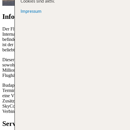
Cookies sind aktiv.
Impressum
Informationen über Flughafen Budapest
Der Flughafen Budapest, offiziell bekannt als Budapest Ferenc Liszt
International Airport, trägt den IATA-Code BUD. Der Flughafen
befindet sich in Ungarns Hauptstadt Budapest, im Bezirk Pest, und
ist der größte und bedeutendste Flughafen des Landes. Er ist ein
beliebtes Ziel für
Flüge nach Ungarn
.
Dieser Flughafen ist ein internationaler Flughafen und bedient
sowohl inländische als auch internationale Flüge. Mit über 16
Millionen Passagieren pro Jahr ist er einer der verkehrsreichsten
Flughäfen in Osteuropa.
Budapest Liszt-Ferenc-Flughafen besteht aus zwei Hauptterminals,
Terminal 2A und Terminal 2B, die miteinander verbunden sind und
eine Vielzahl von Dienstleistungen und Einrichtungen bieten.
Zusätzlich gibt es einen separaten Bereich, den sogenannten
SkyCourt, der zwischen den beiden Gebäuden liegt und als
Verbindungsstück dient.
Services am BUD