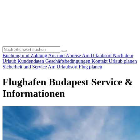
Buchung und Zahlung
An- und Abreise
Am Urlaubsort
Nach dem
Urlaub
Kundendaten
Geschäftsbedingungen
Kontakt
Urlaub planen
Sicherheit und Service
Am Urlaubsort
Flug planen
Flughafen Budapest Service &
Informationen