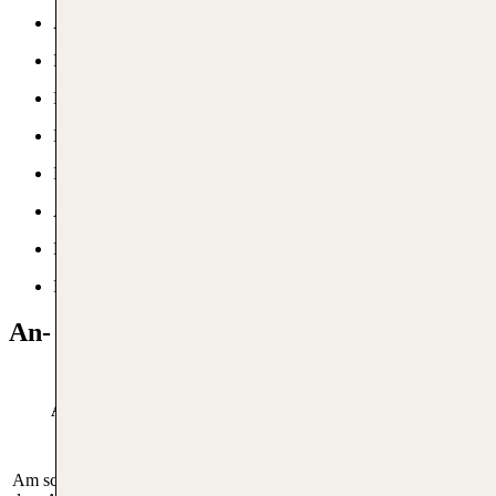
ATM
Kostenloses WLAN
Hotels
Lounges
Fundbüro
Autovermietung
Duty-Free
Kinderbereich
An- und Abreise von Flughafen Budapest
Anreise mit öffentl.
Anreise mit dem Auto
Verkehrsmitteln
Am schnellsten kommst du mit
Mit öffentlichen Verkehrsmitteln