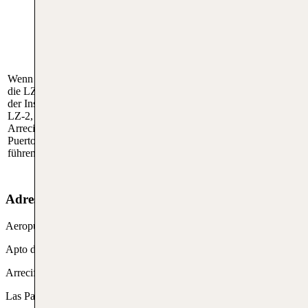
Abreise mit
Abreise mit dem Auto
öffentlichen
Verkehrsmitteln
Um schnell vom
Wenn du mit dem Auto abreist, führt dich
Flughafen Lanzarote
die LZ-2 schnell zu den wichtigsten Zielen
mit öffentlichen
der Insel. Folge einfach den Schildern zur
Verkehrsmitteln
LZ-2, die Dich direkt zur Inselhauptstadt
wegzukommen, kannst
Arrecife oder in andere Richtungen wie
du ebenfalls die
Puerto del Carmen oder Playa Blanca
Buslinien 22 und 161
führen.
nutzen.
Adresse vom Flughafen Lanzarote
Aeropuerto de Lanzarote
Apto de Correos 86 35500
Arrecife de Lanzarote
Las Palmas, Spanien