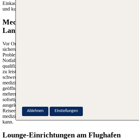
Einkaufsmöglichkeiten tragen dazu bei, die Zeit vor Ort angenehm
und kurzweilig zu gestalten.
Medizinische Einrichtungen am Airport
Lanzarote
Vor Ort gibt es umfassende medizinische Einrichtungen, die
sicherstellen, dass Reisende im Falle von gesundheitlichen
Problemen oder Notfällen gut versorgt sind. Eine medizinische
Notfallstation befindet sich in der Nähe der Terminals und ist mit
qualifiziertem Personal ausgestattet, das in der Lage ist, Erste Hilfe
zu leisten und kleinere medizinische Probleme zu behandeln. Für
schwerwiegendere medizinische Notfälle steht ein gut ausgestattetes
medizinisches Zentrum zur Verfügung, das rund um die Uhr
geöffnet ist. Zusätzlich gibt es im gesamten Flughafenbereich
mehrere Defibrillatoren und geschultes Personal, das bei Bedarf
sofortige Hilfe leisten kann. Diese Einrichtungen sind darauf
ausgelegt, den Passagieren ein sicheres und beruhigendes
Reiseerlebnis zu bieten, indem sie sicherstellen, dass im Falle eines
Ablehnen
Einstellungen
medizinischen Notfalls schnell und effektiv Hilfe geleistet werden
kann.
Lounge-Einrichtungen am Flughafen