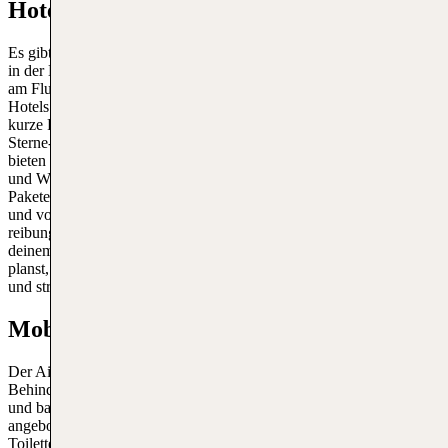
Hotels am Flughafen Lanzarote
Es gibt eine Reihe von Unterkunftsmöglichkeiten für Reisende, die
in der Nähe des Flughafens übernachten möchten. Obwohl direkt
am Flughafen selbst keine Hotels vorhanden sind, gibt es zahlreiche
Hotels und Resorts in der unmittelbaren Umgebung, die nur eine
kurze Fahrt entfernt liegen. Diese Hotels reichen von luxuriösen 5-
Sterne-Resorts bis hin zu komfortablen Budget-Unterkünften und
bieten eine Vielzahl von Annehmlichkeiten wie Pools, Restaurants
und Wellnessbereiche. Viele dieser Hotels bieten auch spezielle
Pakete für Kurzzeitaufenthalte und kostenlose Shuttleservices zum
und vom Flughafen Arrecife an, um den Transfer für die Gäste so
reibungslos wie möglich zu gestalten. Ob du nur eine Nacht vor
deinem Flug überbrücken musst oder einen längeren Aufenthalt
planst, die Hotellerie in der Umgebung sorgt für einen angenehmen
und stressfreien Aufenthalt.
Mobilitätsservice am Flughafen
Der Airport Lanzarote ist gut darauf vorbereitet, Menschen mit
Behinderungen und eingeschränkter Mobilität einen komfortablen
und barrierefreien Zugang zu allen Einrichtungen zu bieten. Zu den
angebotenen Dienstleistungen gehören speziell ausgestattete
Toiletten, Aufzüge und Rampen, die einen einfachen Zugang zu