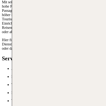
Mit seiner Lage in einer beliebten Touristenregion hat der er eine
hohe Passagierfrequenz. Jährlich werden rund 7 Millionen
Passagiere abgefertigt, wobei die Zahl in der Hochsaison deutlich
höher liegt. Dies zeigt die Bedeutung des Flughafens für den
Tourismus und die Wirtschaft der Insel. Die gut ausgestatteten
Einrichtungen und die effizienten Abläufe tragen dazu bei, dass die
Reisenden eine angenehme Erfahrung haben, egal ob sie ankommen
oder abfliegen.
Hier findest du moderne Annehmlichkeiten, eine breite Palette an
Dienstleistungen und einen freundlichen Service, der dir den Start
oder das Ende deines Urlaubs so angenehm wie möglich macht.
Services am ACE
ATMs
Kostenloses WLAN
Wechselstuben
Lounges
Touristeninformation