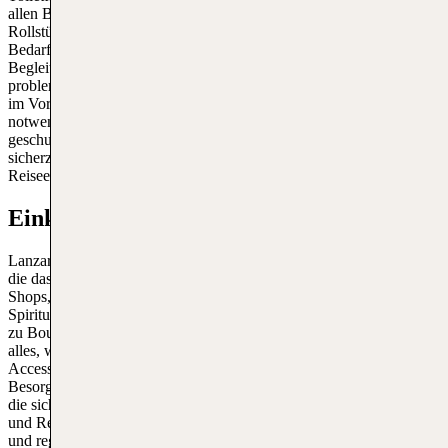
allen Bereichen des Flughafens ermöglichen. Darüber hinaus stehen
Rollstühle und andere Mobilitätshilfen zur Verfügung, die bei
Bedarf ausgeliehen werden können. Es gibt auch einen speziellen
Begleitservice, der Reisenden mit Einschränkungen hilft, sich
problemlos durch den Flughafen zu bewegen. Dieser Service kann
im Voraus gebucht werden, um sicherzustellen, dass alle
notwendigen Vorkehrungen getroffen sind. Die Mitarbeiter sind
geschult und stehen bereit, um Unterstützung zu bieten und
sicherzustellen, dass alle Passagiere eine angenehme und stressfreie
Reiseerfahrung haben.
Einkaufen am Flughafen
Lanzarote Flughafen bietet eine Vielzahl an Einkaufsmöglichkeiten,
die das Warten auf den Flug angenehmer gestalten. Von Duty-Free-
Shops, die eine breite Palette an Produkten wie Parfums, Kosmetika,
Spirituosen und Tabakwaren zu attraktiven Preisen anbieten, bis hin
zu Boutiquen mit lokalen Produkten und Souvenirs, findest du hier
alles, was das Herz begehrt. Es gibt auch Geschäfte, die Mode,
Accessoires und Elektronikartikel führen, sodass du die letzten
Besorgungen vor deinem Abflug erledigen kannst. Für Reisende,
die sich vor ihrem Flug stärken möchten, stehen zahlreiche Cafés
und Restaurants zur Verfügung, die eine Auswahl an internationalen
und regionalen Speisen und Getränken anbieten. Diese