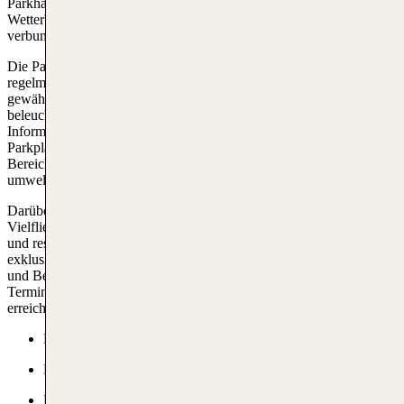
Parkhaus: Ein überdachtes Parkhaus bietet zusätzlichen Schutz vor
Wetterbedingungen und ist direkt mit dem Terminalgebäude
verbunden.
Die Parkflächen sind rund um die Uhr geöffnet und werden
regelmäßig überwacht, um die Sicherheit der Fahrzeuge zu
gewährleisten. Für den Komfort der Reisenden gibt es gut
beleuchtete Gehwege, die zu den Terminals führen, sowie
Informationsschalter und Wegweiser, die den Weg zu den
Parkplätzen weisen. Der Flughafen Lanzarote bietet zudem spezielle
Bereiche für Motorrad- und Fahrradparkplätze, was eine
umweltfreundliche Alternative für die Anreise darstellt.
Darüber hinaus gibt es spezielle Angebote und Rabatte für
Vielflieger oder Langzeitparker, die sich vorab online informieren
und reservieren können. Für Geschäftsreisende und VIPs stehen
exklusive Parkbereiche zur Verfügung, die zusätzlichen Komfort
und Bequemlichkeit bieten. Die Nähe der Parkplätze zu den
Terminals sorgt dafür, dass Reisende ihre Fahrzeuge schnell
erreichen und ihre Reise stressfrei fortsetzen können.
Kurzzeitparken
Langzeitparken
Business-Parken