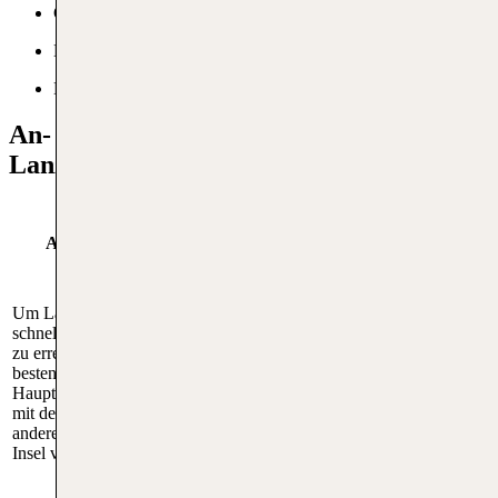
Gedenkraum
Duty-Free
Kinderspielflächen
An- und Abreise zum Flughafen
Lanzarote
Anreise mit öffentlichen
Anreise mit dem Auto
Verkehrsmitteln
Um Lanzarote Flughafen
Die schnellste öffentliche
schnellstmöglich mit dem Auto
Verkehrsmitteloption ist der Bus.
zu erreichen, nimmst du am
Es gibt mehrere Buslinien, die
besten die LZ-2, die
regelmäßig den Flughafen
Hauptstraße, die den Flughafen
Arrecife anfahren. Die Linie 22
mit der Hauptstadt Arrecife und
verbindet den Flughafen mit
anderen wichtigen Orten der
Arrecife und verkehrt im 25-
Insel verbindet.
Minuten-Takt.