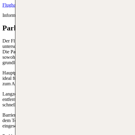
Flughafenwebseite
Informationen zu
Abflüge von ACE
&
Ankunftsflüge nach ACE
Parken am Airport Lanzarote
Der Flughafen bietet eine Vielzahl von Parkmöglichkeiten, um den
unterschiedlichen Bedürfnissen der Reisenden gerecht zu werden.
Die Parkplätze sind gut ausgeschildert und leicht zugänglich,
sowohl für Kurzzeit- als auch für Langzeitparker. Hier sind einige
grundlegende Informationen über das Parken:
Hauptparkplatz P1: Direkt gegenüber dem Haupteingang gelegen,
ideal für Kurzzeitparker und Personen, die jemanden abholen oder
zum Aeropuerto de Lanzarote bringen.
Langzeitparkplätze: Diese befinden sich etwas weiter vom Gebäude
entfernt, bieten jedoch regelmäßige Shuttlebusse, die Reisende
schnell und bequem zu den Abflughallen bringen.
Barrierefreie Parkplätze: Speziell ausgewiesene Parkplätze nahe
dem Terminaleingang, um den Zugang für Personen mit
eingeschränkter Mobilität zu erleichtern.