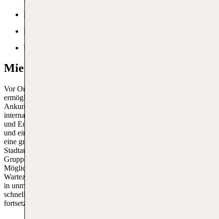
Barrierefreies Parken
Ladestationen für Elektroautos
Überdachtes Parken
Mietwagen am Airport Lanzarote
Vor Ort gibt es eine breite Palette an Autovermietern, die dir
ermöglichen, die Insel bequem und flexibel zu erkunden. In der
Ankunftshalle des Flughafens findest du Schalter von bekannten
internationalen Autovermietungen wie Hertz, Avis, Europcar, Sixt
und Enterprise, sowie lokalen Anbietern, die oft attraktive Angebote
und eine persönliche Betreuung bieten. Diese Unternehmen haben
eine große Auswahl an Fahrzeugen, von kleinen, sparsamen
Stadtautos bis hin zu luxuriösen SUVs und Vans für größere
Gruppen. Der Buchungsprozess ist unkompliziert und du hast die
Möglichkeit, dein Fahrzeug im Voraus online zu reservieren, um
Wartezeiten zu minimieren. Die Mietwagenstationen befinden sich
in unmittelbarer Nähe der Terminals, sodass du nach der Landung
schnell und problemlos dein Auto übernehmen und deine Reise
fortsetzen kannst.