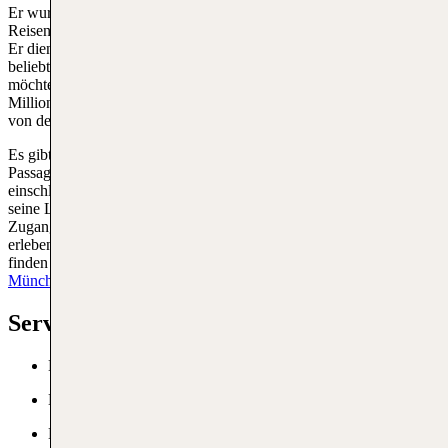
Er wurde 2003 offiziell eröffnet und ist seither ein wichtiges Ziel für
Reisende auf internationalen und inländischen Flügen in der Region.
Er dient vor allem Urlaubern, die mit
Flügen nach Ägypten
die
beliebten Tauch- und Schnorchelgebiete des Roten Meeres erreichen
möchten. Trotz seiner Größe werden durchschnittlich etwa 1,2
Millionen Passagiere pro Jahr abgefertigt. Dies hängt jedoch stark
von der Saison und dem Tourismusaufkommen ab.
Es gibt einen Hauptterminal, der recht modern ist und den
Passagieren alle grundlegenden Annehmlichkeiten bietet,
einschließlich Restaurants, Duty-free-Läden und Lounges. Durch
seine Lage ist er etwas isoliert, aber er ist ein wichtiger
Zugangspunkt für Touristen, die die Schönheit des Roten Meeres
erleben wollen. Reisende, die nach den besten Flugrouten suchen,
finden
Flüge von Frankfurt nach Marsa Alam
und
Flüge von
München nach Marsa Alam
praktisch.
Services am RMF
Bankschalter
Hotels
Lounges