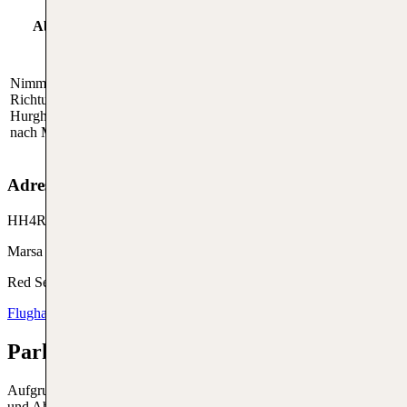
Abreise mit öffentlichen
Abreise mit dem Auto
Verkehrsmitteln
Nimm die Küstenstraße 65
Vorgebuchte Shuttlebusse und
Richtung Norden nach
Taxis können dich schnell an zum
Hurghada oder Richtung Süden
Flughafen Marsa Alam
nach Marsa Alam.
International bringen.
Adresse vom RMF
HH4R+28F
Marsa Alam
Red Sea Governorate, Ägypten
Flughafenwebseite
Parken am Marsa Alam Airport
Aufgrund der Lage gibt es keine Parkmöglichkeiten. Für die An-
und Abreise zum und vom Flughafen ist es sehr empfehlenswert,