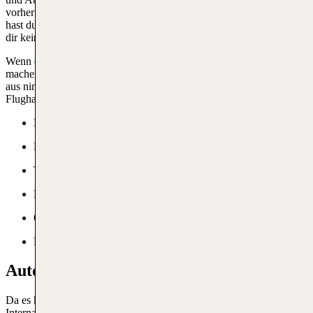
vorher einen Transfer bei Ihrem Hotel zu buchen. Auf diese Weise
hast du bei deiner Ankunft bereits einen Transfer geplant und musst
dir keine Gedanken machen, wie du deine Unterkunft erreichst.
Wenn du mit dem Auto zum Flughafen fährst, um einen Abflug zu
machen, kannst du im nahe gelegenen Port Ghalib parken. Von hier
aus nimmst du am besten einen im Voraus gebuchten Transfer zum
Flughafen per Taxi.
Barrierefreies Parken
Parkfläche
Terminal Parking
Frauenparkplätze
Online-Buchung
Business Parking
Autovermietung Marsa Alam Airport
Da es keine öffentlichen Verkehrsmittel zum Flughafen Marsa Alam
International gibt, ist es sehr empfehlenswert, ein Auto zu mieten. Im