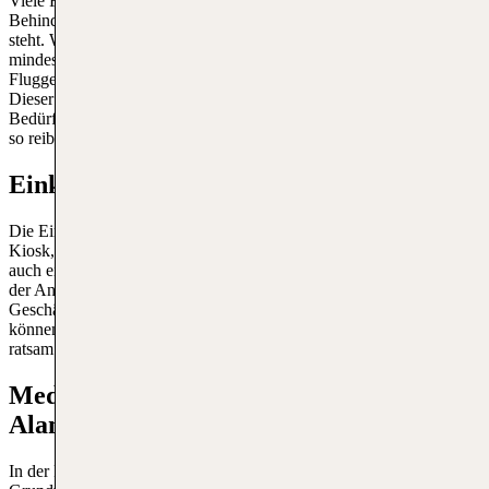
Viele Flughäfen bieten einen Assistenzdienst für Menschen mit
Behinderungen an, auch wenn dieser nicht immer zur Verfügung
steht. Wenn du Hilfe benötigst, ist es empfehlenswert, diese
mindestens 48 Stunden vor der geplanten Abflugzeit bei deiner
Fluggesellschaft oder deinem Reiseveranstalter zu beantragen.
Dieser Service stellt sicher, dass Reisende mit besonderen
Bedürfnissen die notwendige Unterstützung erhalten, um ihre Reise
so reibungslos wie möglich zu gestalten.
Einkaufen am Marsa Alam International
Die Einkaufsmöglichkeiten sind begrenzt. Es gibt einen kleinen
Kiosk, in dem du Snacks und Getränke kaufen kannst, und es gibt
auch eine Eisdiele. Wenn du etwas essen möchtest, ist es ratsam, vor
der Ankunft zu essen oder etwas mitzubringen. Es gibt einige kleine
Geschäfte für Souvenirs und einen Duty-Free-Laden, allerdings
können die Öffnungszeiten vieler Geschäfte variieren, so dass es
ratsam ist, sich im Voraus zu informieren.
Medizinische Einrichtungen am Marsa
Alam Flughafen
In der Regel gibt es an jedem Flughafen eine medizinische