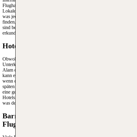
Flughafenterminal gibt es nur sehr wenige Autovermietungsschalter.
Lokale Autovermietungen können auch am Eingang verfügbar sein,
was jedoch nicht garantiert werden kann. Mit TUI du ein Auto
finden, das für dich und dein Budget geeignet ist. Autovermietungen
sind besonders vorteilhaft für Reisende, die die Umgebung bequem
erkunden möchten.
Hotels Flughafen Marsa Alam
Obwohl es keine Hotels direkt vor Ort gibt, gibt es einige
Unterkünfte in der Nähe von Port Ghalib. Die Fahrt von Marsa
Alam dauert mit dem Auto und dem Taxi etwa eine Stunde, daher
kann es ratsam sein, ein Hotel in der Nähe zu buchen, insbesondere
wenn du einen frühen Flug hast. Für diejenigen, die mit einem
späten
Flug nach Marsa Alam
kommen, kann eine Übernachtung
eine geeignete Option sein, bevor du deine Reise fortsetzt. Die
Hotels bieten oft einen Shuttle-Service zum und vom Flughafen an,
was den Reisenden zusätzlichen Komfort bietet.
Barrierefreies Reisen am Marsa Alam
Flughafen