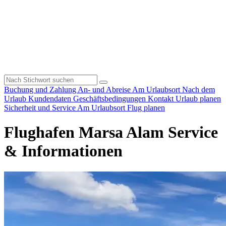
Buchung und Zahlung
An- und Abreise
Am Urlaubsort
Nach dem
Urlaub
Kundendaten
Geschäftsbedingungen
Kontakt
Urlaub planen
Sicherheit und Service
Am Urlaubsort
Flug planen
Flughafen Marsa Alam Service
& Informationen