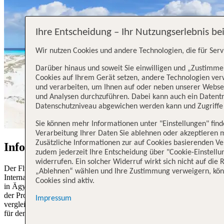
Ihre Entscheidung – Ihr Nutzungserlebnis be
Wir nutzen Cookies und andere Technologien, die für Serv
Darüber hinaus und soweit Sie einwilligen und „Zustimmen
Cookies auf Ihrem Gerät setzen, andere Technologien ve
und verarbeiten, um Ihnen auf oder neben unserer Webse
und Analysen durchzuführen. Dabei kann auch ein Datentra
Datenschutzniveau abgewichen werden kann und Zugriffe 
Sie können mehr Informationen unter "Einstellungen" fin
Verarbeitung Ihrer Daten Sie ablehnen oder akzeptieren 
Zusätzliche Informationen zur auf Cookies basierenden Ve
Information zum Flughafen Marsa Alam
zudem jederzeit Ihre Entscheidung über "Cookie-Einstellu
widerrufen. Ein solcher Widerruf wirkt sich nicht auf die
Der Flughafen Marsa Alam, offiziell bekannt als Marsa Alam
„Ablehnen“ wählen und Ihre Zustimmung verweigern, könn
International Airport (IATA-Code: RMF), ist ein großer Flughafen
Cookies sind aktiv.
in Ägypten. Er befindet sich in der Nähe der Stadt Marsa Alam in
der Provinz Al-Bahr al-ahmar (Rotes Meer). Er ist ein
Impressum
vergleichsweise kleiner Flughafen, spielt aber eine wichtige Rolle
für den Tourismus in der Region.