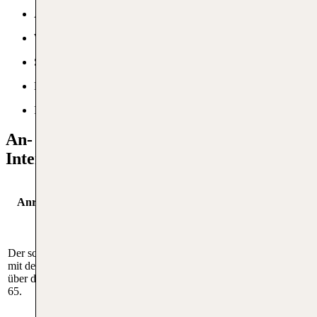
ATM
WLAN
Shops
Kinderbereich
Infopunkt
An- und Abreise zum Marsa Alam
International
Anreise mit dem
Anreise mit öffentlichen Verkehrsmitteln
Auto
Der schnellste Weg
Spezielle Shuttlebusse, die von
mit dem Auto führt
verschiedenen Resorts und zentralen Orten
über die Küstenstraße
angeboten werden, sollten immer im Voraus
65.
gebucht werden.