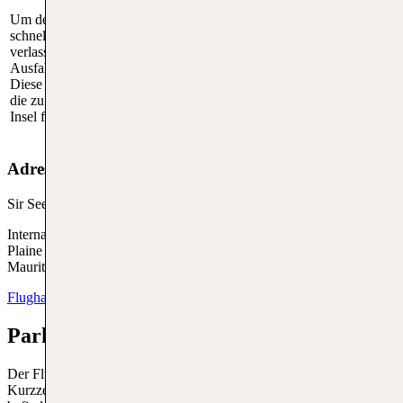
Um den Flughafen Mauritius
Die schnellste öffentliche
schnell mit dem Auto zu
Verkehrsmitteloption ist der
verlassen, nimm die direkte
Express-Bus, der regelmäßig von
Ausfahrt auf die M2 Autobahn.
der Hauptstadt Port Louis zum
Diese führt zu den Hauptstraßen,
Flughafen fährt. Der Busbahnhof
die zu verschiedenen Teilen der
befindet sich direkt vor dem
Insel führen.
Flughafen.
Adresse vom MRU
Sir Seewoosagur Ramgoolam
International Airport,
Plaine Magnien,
Mauritius
Flughafenwebsite
Parken am Flughafen Mauritius
Der Flughafen bietet mehrere Parkmöglichkeiten, die sowohl für
Kurzzeit- als auch für Langzeitparker geeignet sind. Die Parkplätze