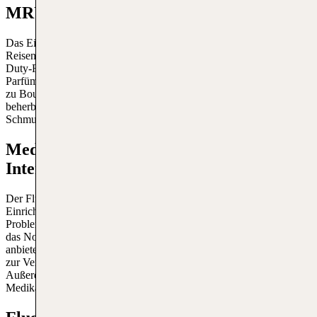
MRU
Das Einkaufen am Flughafen Mauritius ist ein Erlebnis, das
Reisenden eine Vielzahl von Einkaufsmöglichkeiten bietet. Von
Duty-Free-Shops, die eine breite Palette an zollfreien Produkten wie
Parfüms, Spirituosen, Tabakwaren und Elektronik anbieten, bis hin
zu Boutiquen mit lokalen Produkten und Souvenirs. Der Flughafen
beherbergt auch mehrere Luxusmarkengeschäfte, die Mode,
Schmuck und Accessoires führen.
Medizinische Einrichtungen am MRU
International Airport
Der Flughafen Mauritius verfügt über gut ausgestattete medizinische
Einrichtungen zur Versorgung von Passagieren mit gesundheitlichen
Problemen. Im Gebäude befindet sich ein medizinisches Zentrum,
das Notfallversorgung und allgemeine medizinische Dienste
anbietet. Geschultes medizinisches Personal steht rund um die Uhr
zur Verfügung, um in Notfällen schnell reagieren zu können.
Außerdem gibt es Apotheken, die eine breite Palette von
Medikamenten und Gesundheitsprodukten anbieten.