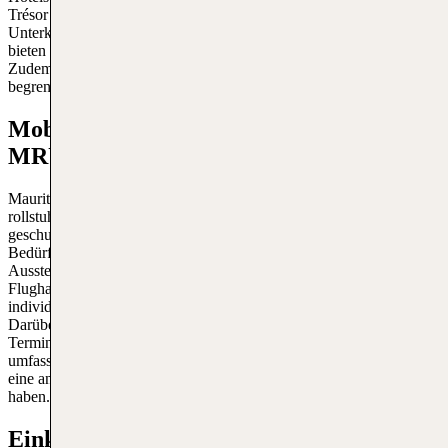
Trésor und das Shandrani Beachcomber Resort & Spa, die luxuriöse
Unterkünfte und zahlreiche Annehmlichkeiten bieten. Diese Hotels
bieten komfortable Zimmer, Restaurants, Fitnesscenter und Pools.
Zudem gibt es preisgünstigere Optionen für Reisende mit
begrenztem Budget.
Mobilitätsservice am Mauritius Airport
MRU
Mauritius Flughafen verfügt über spezielle Einrichtungen wie
rollstuhlgerechte Zugänge, Aufzüge und Toiletten. Speziell
geschultes Personal steht bereit, um Reisenden mit besonderen
Bedürfnissen Unterstützung zu bieten, sei es beim Ein- und
Aussteigen aus dem Flugzeug oder bei der Navigation durch den
Flughafen. Vorab angemeldete Unterstützung sorgt dafür, dass
individuelle Anforderungen rechtzeitig erfüllt werden können.
Darüber hinaus gibt es spezielle Parkplätze in der Nähe der
Terminals für Passagiere mit eingeschränkter Mobilität. Diese
umfassenden Dienstleistungen gewährleisten, dass alle Reisenden
eine angenehme und stressfreie Erfahrung am Flughafen Mauritius
haben.
Einkaufen am Flughafen Mauritius