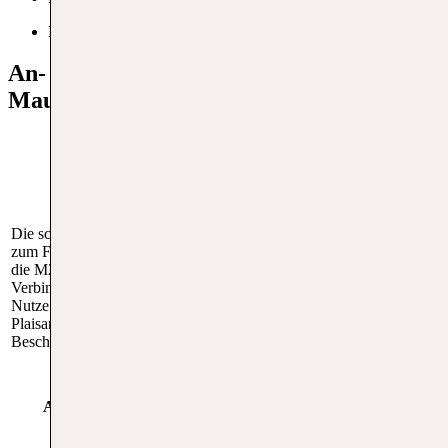
Kinderbereich
An- und Abreise von Flughafen
Mauritius
Anreise mit öffentlichen
Anreise mit dem Auto
Verkehrsmitteln
Die schnellste Route mit dem Auto
Die schnellste öffentliche
zum Flughafen Mauritius führt über
Verkehrsmitteloption ist der
die M2 Autobahn, die eine direkte
Express-Bus, der regelmäßig
Verbindung zur Savanne bietet.
von der Hauptstadt Port Louis
Nutze die Ausfahrt Richtung
zum Flughafen fährt. Der
Plaisance und folge den
Busbahnhof befindet sich
Beschilderungen zum Flughafen.
direkt vor dem Terminal.
Abreise mit öffentlichen
Abreise mit dem Auto
Verkehrsmitteln