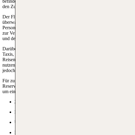
befinden sich in unmittelbarer Nähe zu den Eingangsbereichen, was
den Zugang zum Flughafen schnell und einfach macht.
Der Flughafen Mauritius verfügt über einen gut beleuchteten und
überwachten Parkplatz, der rund um die Uhr geöffnet ist. Für
Personen mit eingeschränkter Mobilität stehen spezielle Parkplätze
zur Verfügung, die sich in der Nähe der Terminaleingänge befinden
und den Zugang erleichtern.
Darüber hinaus gibt es separate Parkbereiche für Mietwagen und
Taxis, was den Verkehrsfluss am Flughafen Mauritius optimiert.
Reisende, die längere Zeit verreisen, können die Langzeitparkplätze
nutzen, die sich etwas weiter von den Eingängen entfernt befinden,
jedoch durch einen Shuttleservice bequem erreichbar sind.
Für zusätzliche Bequemlichkeit bieten einige Parkplätze eine
Reservierungsoption im Voraus an, sodass man sich vor der Ankunft
um einen sicheren Stellplatz kümmern kann.
24/7 Zugang
Business-Parken
Urlaub-Parken
Ladestationen für Elektroautos