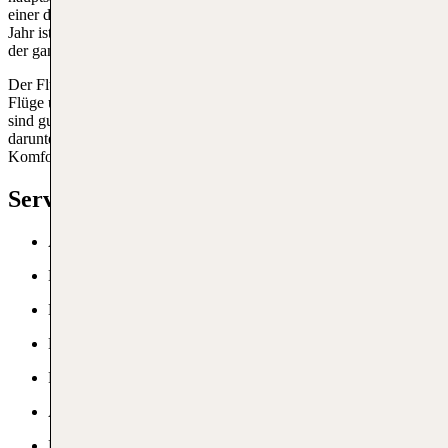
einer durchschnittlichen Zahl von über 3 Millionen Passagieren pro
Jahr ist der Flughafen ein wichtiger Knotenpunkt für Touristen aus
der ganzen Welt.
Der Flughafen verfügt über zwei Terminals: einen für internationale
Flüge und einen kleineren für inländische Flüge. Diese Terminals
sind gut ausgestattet und bieten eine Vielzahl von Dienstleistungen,
darunter Restaurants, Duty-Free-Shops und Lounges, um den
Komfort der Reisenden am Mauritius Flughafen zu gewährleisten.
Services am MRU
ATM
Kostenloses WLAN
Hotels
Lounges
Fundbüro
Autovermietung
Duty-Free