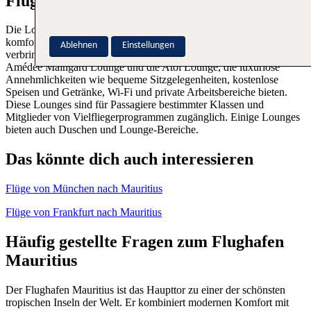
Flughafen Mauritius Lounges
Die Lounges am Flughafen Mauritius bieten Reisenden einen
komfortablen und entspannenden Ort, um die Zeit vor dem Flug zu
Ablehnen
Einstellungen
verbringen. Zu den beliebtesten Lounges gehören die Air Mauritius
Amédée Maingard Lounge und die Atol Lounge, die luxuriöse
Annehmlichkeiten wie bequeme Sitzgelegenheiten, kostenlose
Speisen und Getränke, Wi-Fi und private Arbeitsbereiche bieten.
Diese Lounges sind für Passagiere bestimmter Klassen und
Mitglieder von Vielfliegerprogrammen zugänglich. Einige Lounges
bieten auch Duschen und Lounge-Bereiche.
Das könnte dich auch interessieren
Flüge von München nach Mauritius
Flüge von Frankfurt nach Mauritius
Häufig gestellte Fragen zum Flughafen
Mauritius
Der Flughafen Mauritius ist das Haupttor zu einer der schönsten
tropischen Inseln der Welt. Er kombiniert modernen Komfort mit