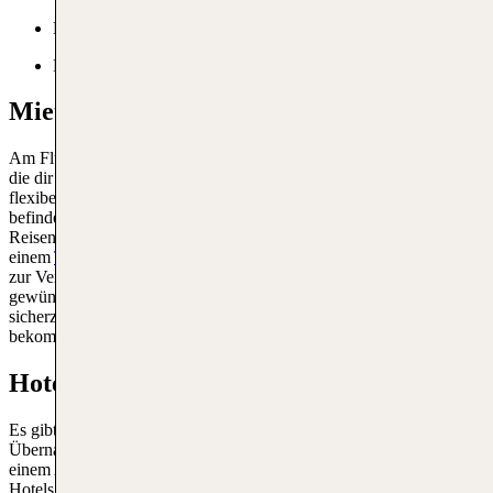
Kostenfreies Parken
Frauenparkplätze
Mietwagen am Flughafen Mauritius
Am Flughafen Mauritius findest du zahlreiche Autovermietungen,
die dir eine große Auswahl an Fahrzeugen bieten, um deine Reise
flexibel und bequem fortzusetzen. Die Autovermietungsbüros
befinden sich direkt im Ankunftsbereich des Airports, sodass
Reisende schnell und bequem ein Fahrzeug mieten können. Mit
einem
TUI Mietwagen
steht dir eine große Auswahl an Fahrzeugen
zur Verfügung, die dich zu deinem Zielort bringen. Es ist ratsam, das
gewünschte Fahrzeug im Voraus online zu buchen, um
sicherzustellen, dass du das richtige Modell für deine Bedürfnisse
bekommst.
Hotels am Flughafen Mauritius MRU
Es gibt verschiedene Hotels in der Umgebung, die sich ideal für eine
Übernachtung vor einem Abflug ab Mauritius oder nach
einem Ankunftsflug nach Mauritius eignen. Einige der bekanntesten
Hotels in der Umgebung sind das Holiday Inn Mauritius Mon