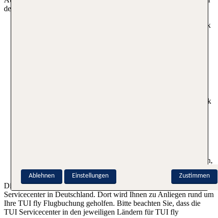
den folgenden Nummern:
In Österreich: 0900 190 150
(0,53 € pro Minute, Mobilfunk
abweichend)
In der Schweiz: 0900 190 150
(0,64 CHF pro Minute,
Mobilfunk abweichend)
In den Niederlanden: 0900 333 000 3
(0,60 € pro Anruf,
Mobilfunk abweichend)
In Großbritannien:
020 7048 0143
(lokale Rate, Mobilfunk
abweichend)
In Spanien:
902 012 512
(0,12 € pro Minute, Mobilfunk
abweichend)
Alle übrigen Länder¹:
0049 180 5 42 41 40
(0,14 €/ Min.
aus dem dt. Festnetz, max. 42 Ct./ Min. aus Mobilfunknetzen,
zzgl. internationaler Gebühren des Telefonanbieters.)
Ablehnen
Einstellungen
Zustimmen
Die genannten Telefonnummern verbinden Sie mit dem TUI fly
Servicecenter in Deutschland. Dort wird Ihnen zu Anliegen rund um
Ihre TUI fly Flugbuchung geholfen. Bitte beachten Sie, dass die
TUI Servicecenter in den jeweiligen Ländern für TUI fly