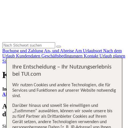
Buchung und Zahlung
An- und Abreise
Am Urlaubsort
Nach dem
Urlaub
Kundendaten
Geschäftsbedingungen
Kontakt
Urlaub planen
Sicherheit und Service
Am Urlaubsort
Flug planen
Ihre Entscheidung – Ihr Nutzungserlebnis
Kontakt - TUI Flüge
bei TUI.com
Wir nutzen Cookies und andere Technologien, die für
Informationen zur aktuellen Flugsituation finden Sie hier:
Services und Funktionen auf unserer Website notwendig
Aktuelle Flugverspätungen
sind.
Anliegen zu einem gebuchten Flug auf
Darüber hinaus und soweit Sie einwilligen und
„Zustimmen“ auswählen, können wir sowie unsere bis
dem Buchungsportal tui.com/flug
zu fünf Partner als Drittanbieter Cookies auf Ihrem
Gerät setzen, andere Technologien verwenden und
Sie erreichen das Servicecenter für alle von der TUI4U GmbH
personenbezogene Daten [z. B. IP-Adresse] von Ihnen