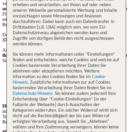
vermittelten Flüge von
Montag bis Sonntag von 08 bis 20 Uhr
erheben und verarbeiten, um Ihnen auf oder neben
und an Feiertagen jeweils von 10 bis 18 Uhr.
Je nach gebuchtem
unserer Webseite personalisierte Werbung und Inhalte
Flug sind die Öffnungszeiten eingeschränkt, Sie werden bei Anruf
vorzuschlagen sowie Messungen und Analysen
entsprechend dazu informiert. Bitte halten Sie die PIN und Ihre
durchzuführen. Dabei kann auch ein Datentransfer in
Buchungsnummer bereit.
Drittstaaten [z.B. USA] möglich sein, wo vom EU-
Datenschutzniveau abgewichen werden kann und
Das Servicecenter ist unter folgender Nummer zu erreichen:
0421
Zugriffe von dortigen Behörden nicht ausgeschlossen
3770 3399
(Ortstarif, Mobilfunk abweichend).
werden können.
Anfragen per Mail senden Sie bitte an
servicecenter-
Sie können mehr Informationen unter "Einstellungen"
flug@tui4u.de
. Wenn Sie bereits einen Flug gebucht haben, geben
finden und entscheiden, welche Cookies und welche auf
Sie bitte folgendes im
Betreff Ihrer Mail
an:
Cookies basierende Verarbeitung Ihrer Daten Sie
Abflugtermin
ablehnen oder akzeptieren möchten. Weitere
Information zu den Cookies finden Sie im
Cookie-
Buchungscode (Beispiel: PIN 565, Buchungsnummer
Hinweis
. Zusätzliche Informationen zur auf Cookies
S7KYJJ)
basierenden Verarbeitung Ihrer Daten finden Sie im
Datenschutz-Hinweis
. Sie können zudem jederzeit Ihre
Airline
Entscheidung über "Cookie-Einstellungen" [in der
Fußzeile der Webseite] durch Ausschalten der
Hinweis:
Wenn Sie das Premium-Servicepaket mit einer
Kategorien widerrufen. Ein solcher Widerruf wirkt sich
inkludierten VIP-Hotline gebucht haben, finden Sie die
nicht auf die Rechtmäßigkeit der bis zum Widerruf
Telefonnummer und weitere Informationen in Ihrer
Buchungsbestätigung.
erfolgten Verarbeitung aus. Soweit Sie „Ablehnen“
wählen und Ihre Zustimmung verweigern, können keine
Hinweis:
Wenn Sie einen Flug gebucht haben, der über das