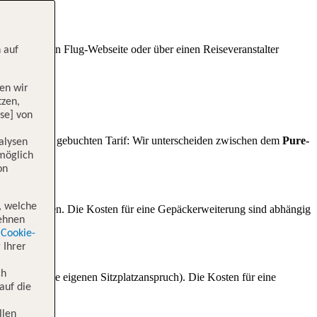
f einer anderen Flug-Webseite oder über einen Reiseveranstalter
 auf
en wir
tzen,
se] von
päck nach dem gebuchten Tarif: Wir unterscheiden zwischen dem
Pure-
alysen
 möglich
on
, welche
ebucht werden. Die Kosten für eine Gepäckerweiterung sind abhängig
lehnen
Cookie-
 Ihrer
ch
nkindern ohne eigenen Sitzplatzanspruch). Die Kosten für eine
auf die
llen