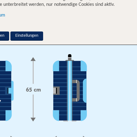
 unterbreitet werden, nur notwendige Cookies sind aktiv.
kg. Bei X-TUI gibt es mindestens 15kg Freigepäck.
sum
cks
nen
Einstellungen