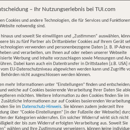
ntscheidung – Ihr Nutzungserlebnis bei TUI.com
n abhängig, ob Sie Ihren TUI fly (X3) Flug auf
www.tui.com/flug
, au
en Cookies und andere Technologien, die für Services und Funktionen
Website notwendig sind.
hinaus und soweit Sie einwilligen und „Zustimmen“ auswählen, könn
sere bis zu fünf Partner als Drittanbieter Cookies auf Ihrem Gerät se
Technologien verwenden und personenbezogene Daten [z. B. IP-Adres
rheben und verarbeiten, um Ihnen auf oder neben unserer Webseite
ww.tui.com/flug
gebucht haben, richtet sich das inkludierte Reisege
lisierte Werbung und Inhalte vorzuschlagen sowie Messungen und An
ühren. Dabei kann auch ein Datentransfer in Drittstaaten [z.B. USA]
o vom EU-Datenschutzniveau abgewichen werden kann und Zugriffe v
n Behörden nicht ausgeschlossen werden können.
en mehr Informationen unter "Einstellungen" finden und entscheiden
rschiedlichen Gewichtsbeschränkungen können aber individuell hinzug
und welche auf Cookies basierende Verarbeitung Ihrer Daten Sie ab
eptieren möchten. Weitere Information zu den Cookies finden Sie im
. Zusätzliche Informationen zur auf Cookies basierenden Verarbeitung
inden Sie im
Datenschutz-Hinweis
. Sie können zudem jederzeit Ihre
dung über "Cookie-Einstellungen" [in der Fußzeile der Webseite] dur
 bei
20 kg
. Dies gilt auch für Gepäck von Kindern (einschließlich Klei
ten der Kategorien widerrufen. Ein solcher Widerruf wirkt sich nicht 
igkeit der bis zum Widerruf erfolgten Verarbeitung aus. Soweit Sie
son, haben 20kg Freigepäck inkludiert.
en“ wählen und Ihre Zustimmung verweigern, können keine individue