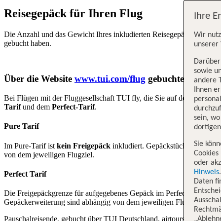
Reisegepäck für Ihren Flug
Ihre E
Die Anzahl und das Gewicht Ihres inkludierten Reisegepäcks ist davo
Wir nutz
gebucht haben.
unserer 
Darüber 
sowie un
Über die Website
www.tui.com/flug
gebuchte Flüge
andere 
Ihnen e
Bei Flügen mit der Fluggesellschaft TUI fly, die Sie auf der Website
w
persona
Tarif
und dem
Perfect-Tarif
.
durchzuf
sein, w
Pure Tarif
dortige
Sie könn
Im Pure-Tarif ist
kein Freigepäck
inkludiert. Gepäckstücke mit unte
Cookies 
von dem jeweiligen Flugziel.
oder akz
Hinweis
Perfect Tarif
Daten f
Entschei
Die Freigepäckgrenze für aufgegebenes Gepäck im Perfect-Tarif liegt
Ausschal
Gepäckerweiterung sind abhängig von dem jeweiligen Flugziel.
Rechtmäß
Pauschalreisende, gebucht über TUI Deutschland, airtours und Robin
„Ablehn