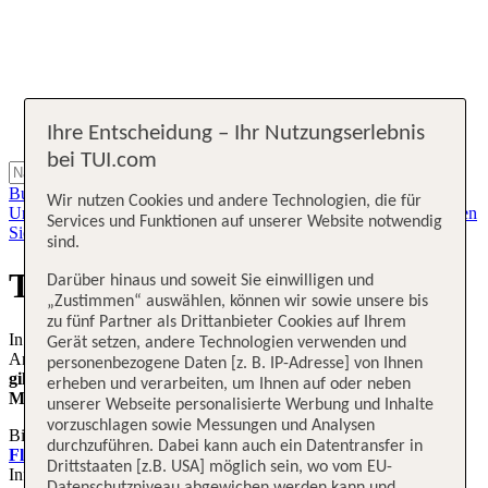
Ihre Entscheidung – Ihr Nutzungserlebnis
bei TUI.com
Buchung und Zahlung
An- und Abreise
Am Urlaubsort
Nach dem
Wir nutzen Cookies und andere Technologien, die für
Urlaub
Kundendaten
Geschäftsbedingungen
Kontakt
Urlaub planen
Services und Funktionen auf unserer Website notwendig
Sicherheit und Service
Am Urlaubsort
Flug planen
sind.
TUI fly Flugstatus
Darüber hinaus und soweit Sie einwilligen und
„Zustimmen“ auswählen, können wir sowie unsere bis
zu fünf Partner als Drittanbieter Cookies auf Ihrem
In diesem Flugplan finden Sie die geplanten und aktuellen
Gerät setzen, andere Technologien verwenden und
Ankunfts- und Abflugzeiten Ihres TUI fly Fluges.
Der Flugstatus
personenbezogene Daten [z. B. IP-Adresse] von Ihnen
gilt für alle TUI fly Flüge (X3) und aktualisiert sich alle 10
erheben und verarbeiten, um Ihnen auf oder neben
Minuten
.
unserer Webseite personalisierte Werbung und Inhalte
vorzuschlagen sowie Messungen und Analysen
Bitte beachten Sie auch die Hinweise unter
"Aktuelle
durchzuführen. Dabei kann auch ein Datentransfer in
Flugverspätungen"
. Dort werden ggf. weitere relevante
Drittstaaten [z.B. USA] möglich sein, wo vom EU-
Informationen zum Flug aufgeführt. Bitte finden Sie sich auch bei