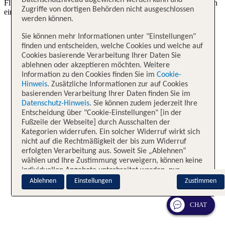
Datenschutzniveau abgewichen werden kann und
Flugverspätungen zu den generellen Check-in Zeiten am Flughafen
Zugriffe von dortigen Behörden nicht ausgeschlossen
ein.
werden können.
Sie können mehr Informationen unter "Einstellungen"
finden und entscheiden, welche Cookies und welche auf
Cookies basierende Verarbeitung Ihrer Daten Sie
ablehnen oder akzeptieren möchten. Weitere
Information zu den Cookies finden Sie im
Cookie-
Hinweis
. Zusätzliche Informationen zur auf Cookies
basierenden Verarbeitung Ihrer Daten finden Sie im
Datenschutz-Hinweis
. Sie können zudem jederzeit Ihre
Entscheidung über "Cookie-Einstellungen" [in der
Fußzeile der Webseite] durch Ausschalten der
Kategorien widerrufen. Ein solcher Widerruf wirkt sich
nicht auf die Rechtmäßigkeit der bis zum Widerruf
erfolgten Verarbeitung aus. Soweit Sie „Ablehnen“
wählen und Ihre Zustimmung verweigern, können keine
individuellen Angebote unterbreitet werden, nur
notwendige Cookies sind aktiv.
Ablehnen
Einstellungen
Zustimmen
Impressum
CHAT