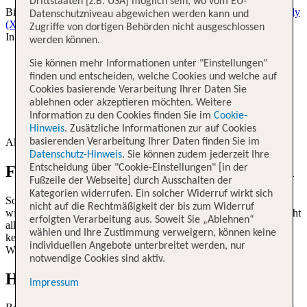
Drittstaaten [z.B. USA] möglich sein, wo vom EU-
Bitte beachten Sie die Hinweise unter
„Zusatzinformationen TUI fly
Datenschutzniveau abgewichen werden kann und
(X3)“
. In dieser Rubrik werden gegebenenfalls weitere relevante
Zugriffe von dortigen Behörden nicht ausgeschlossen
Infos aufgeführt, wie zum Beispiel:
werden können.
Details zu Transfer-Shuttles bei Flughafenwechseln
Sie können mehr Informationen unter "Einstellungen"
finden und entscheiden, welche Cookies und welche auf
Informationen zu zusätzlichen Übernachtungen bei einem
Cookies basierende Verarbeitung Ihrer Daten Sie
neuen Flugdatum
ablehnen oder akzeptieren möchten. Weitere
Information zu den Cookies finden Sie im
Cookie-
Weitere relevante Informationen zu Ihrer Reise
Hinweis
. Zusätzliche Informationen zur auf Cookies
Aktuell liegen keine Änderungen vor.
basierenden Verarbeitung Ihrer Daten finden Sie im
Datenschutz-Hinweis
. Sie können zudem jederzeit Ihre
Flugstatus für weitere Fluggesellschaften
Entscheidung über "Cookie-Einstellungen" [in der
Fußzeile der Webseite] durch Ausschalten der
Kategorien widerrufen. Ein solcher Widerruf wirkt sich
Sofern uns Informationen zu Flugverspätungen vorliegen, stellen
nicht auf die Rechtmäßigkeit der bis zum Widerruf
wir diese hier zur Verfügung. Bitte haben Sie Verständnis, dass nicht
erfolgten Verarbeitung aus. Soweit Sie „Ablehnen“
alle Fluggesellschaften den Flugstatus an uns übertragen. Sollten
wählen und Ihre Zustimmung verweigern, können keine
keine Informationen vorliegen, informieren Sie sich bitte über die
individuellen Angebote unterbreitet werden, nur
Webseite der gebuchten Fluggesellschaft.
notwendige Cookies sind aktiv.
Häufig gestellte Fragen
Impressum