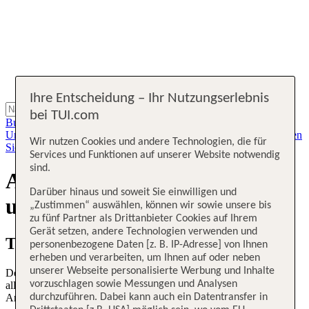
Ihre Entscheidung – Ihr Nutzungserlebnis
bei TUI.com
Buchung und Zahlung
An- und Abreise
Am Urlaubsort
Nach dem
Urlaub
Kundendaten
Geschäftsbedingungen
Kontakt
Urlaub planen
Wir nutzen Cookies und andere Technologien, die für
Sicherheit und Service
Am Urlaubsort
Flug planen
Services und Funktionen auf unserer Website notwendig
sind.
Aktuelle Fluginformationen
Darüber hinaus und soweit Sie einwilligen und
und Flugverspätungen
„Zustimmen“ auswählen, können wir sowie unsere bis
zu fünf Partner als Drittanbieter Cookies auf Ihrem
Gerät setzen, andere Technologien verwenden und
TUI fly Flugstatus
personenbezogene Daten [z. B. IP-Adresse] von Ihnen
erheben und verarbeiten, um Ihnen auf oder neben
unserer Webseite personalisierte Werbung und Inhalte
Der Flugstatus gilt für alle TUI fly Flüge (X3) und aktualisiert sich
vorzuschlagen sowie Messungen und Analysen
alle 10 Minuten. Hier finden Sie die geplanten und aktuellen
durchzuführen. Dabei kann auch ein Datentransfer in
Ankunft- und Abflugzeiten Ihres TUI fly Fluges.