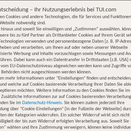
ntscheidung – Ihr Nutzungserlebnis bei TUI.com
en Cookies und andere Technologien, die für Services und Funktionen
Website notwendig sind.
hinaus und soweit Sie einwilligen und „Zustimmen“ auswählen, könn
sere bis zu fünf Partner als Drittanbieter Cookies auf Ihrem Gerät se
Technologien verwenden und personenbezogene Daten [z. B. IP-Adres
rheben und verarbeiten, um Ihnen auf oder neben unserer Webseite
lisierte Werbung und Inhalte vorzuschlagen sowie Messungen und An
ühren. Dabei kann auch ein Datentransfer in Drittstaaten [z.B. USA]
o vom EU-Datenschutzniveau abgewichen werden kann und Zugriffe v
n Behörden nicht ausgeschlossen werden können.
en mehr Informationen unter "Einstellungen" finden und entscheiden
und welche auf Cookies basierende Verarbeitung Ihrer Daten Sie ab
eptieren möchten. Weitere Information zu den Cookies finden Sie im
. Zusätzliche Informationen zur auf Cookies basierenden Verarbeitung
inden Sie im
Datenschutz-Hinweis
. Sie können zudem jederzeit Ihre
dung über "Cookie-Einstellungen" [in der Fußzeile der Webseite] dur
ten der Kategorien widerrufen. Ein solcher Widerruf wirkt sich nicht 
igkeit der bis zum Widerruf erfolgten Verarbeitung aus. Soweit Sie
Hotelinformationen
Lage
Bewertungen
en“ wählen und Ihre Zustimmung verweigern, können keine individue