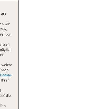
 auf
en wir
tzen,
se] von
alysen
 möglich
on
, welche
lehnen
Cookie-
 Ihrer
ch
auf die
llen