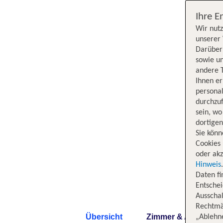
Ihre E
Wir nutz
unserer 
Darüber 
sowie un
andere 
Ihnen e
persona
durchzuf
sein, w
dortige
Sie könn
Cookies 
oder akz
Hinweis
Daten f
Entschei
Ausschal
Rechtmäß
Übersicht
Zimmer & Angebote
„Ablehn