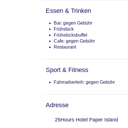
Haustiere auf Anfrage: gegen Gebüh
Sonnenterrasse: ohne Gebühr
Essen & Trinken
Gesamtanzahl der Stockwerke: 8
Gesamtanzahl der Zimmer: 128
Bar: gegen Gebühr
Landeskategorie: 4 Sterne
Frühstück
Frühstücksbuffet
Cafe: gegen Gebühr
Restaurant
Sport & Fitness
Fahrradverleih: gegen Gebühr
Adresse
25Hours Hotel Paper Island