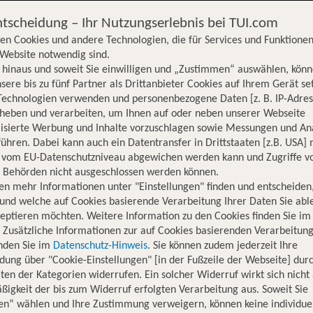
ntscheidung – Ihr Nutzungserlebnis bei TUI.com
en Cookies und andere Technologien, die für Services und Funktionen
Website notwendig sind.
hinaus und soweit Sie einwilligen und „Zustimmen“ auswählen, könn
sere bis zu fünf Partner als Drittanbieter Cookies auf Ihrem Gerät se
Technologien verwenden und personenbezogene Daten [z. B. IP-Adres
rheben und verarbeiten, um Ihnen auf oder neben unserer Webseite
lisierte Werbung und Inhalte vorzuschlagen sowie Messungen und An
ühren. Dabei kann auch ein Datentransfer in Drittstaaten [z.B. USA]
o vom EU-Datenschutzniveau abgewichen werden kann und Zugriffe v
n Behörden nicht ausgeschlossen werden können.
en mehr Informationen unter "Einstellungen" finden und entscheiden
und welche auf Cookies basierende Verarbeitung Ihrer Daten Sie ab
eptieren möchten. Weitere Information zu den Cookies finden Sie im
. Zusätzliche Informationen zur auf Cookies basierenden Verarbeitung
inden Sie im
Datenschutz-Hinweis
. Sie können zudem jederzeit Ihre
dung über "Cookie-Einstellungen" [in der Fußzeile der Webseite] dur
ten der Kategorien widerrufen. Ein solcher Widerruf wirkt sich nicht 
igkeit der bis zum Widerruf erfolgten Verarbeitung aus. Soweit Sie
Hotelinformationen
Lage
Bewertungen
en“ wählen und Ihre Zustimmung verweigern, können keine individue