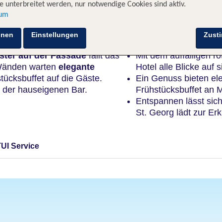
 unterbreitet werden, nur notwendige Cookies sind aktiv.
sum
Highlights
hnen
Einstellungen
Zust
ster auf der Fassade
fällt das
Mit dem auffälligen r
n Wänden warten
elegante
Hotel alle Blicke auf s
tücksbuffet auf die Gäste.
Ein Genuss bieten el
 der hauseigenen Bar.
Frühstücksbuffet an 
Entspannen lässt sic
St. Georg lädt zur Er
TUI Service