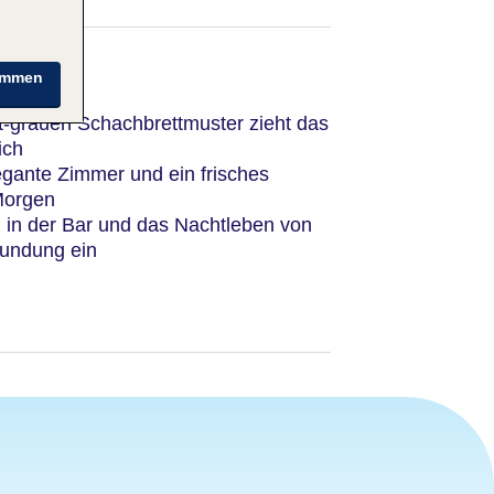
immen
ot-grauen Schachbrettmuster zieht das
ich
egante Zimmer und ein frisches
Morgen
h in der Bar und das Nachtleben von
kundung ein