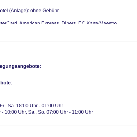
otel (Anlage): ohne Gebühr
sterCard, American Express, Diners, EC Karte/Maestro
 15 EUR, Reservierung notwendig
 Verfügbarkeit), unbewacht: pro Tag ca. 18 EUR, Garage: gegen
me: 6, klimatisierte Tagungsräume, Tageslicht, Tagungsequipm
r: 217
pflegungsangebote:
bote:
 Fr., Sa. 18:00 Uhr - 01:00 Uhr
 - 10:00 Uhr, Sa., So. 07:00 Uhr - 11:00 Uhr