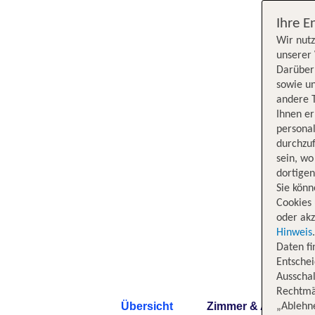
Ihre E
Wir nutz
unserer 
Darüber 
sowie un
andere 
Ihnen e
persona
durchzuf
sein, w
dortige
Sie könn
Cookies 
oder akz
Hinweis
Daten f
Entschei
Ausschal
Rechtmäß
Übersicht
Zimmer & Angebote
„Ablehn