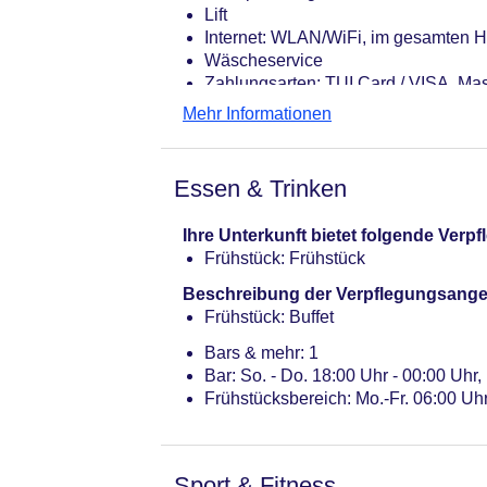
Lift
Internet: WLAN/WiFi, im gesamten H
Wäscheservice
Zahlungsarten: TUI Card / VISA, Ma
Haustier: Hund erlaubt: pro Tag ca.
Mehr Informationen
Parkmöglichkeiten: Parkplatz (nach
Tagungseinrichtungen: Konferenzräu
Gebäudeanzahl: 1, Etagen: 7, Zimme
Essen & Trinken
Landeskategorie: 4 Sterne
Ihre Unterkunft bietet folgende Ver
Frühstück: Frühstück
Beschreibung der Verpflegungsange
Frühstück: Buffet
Bars & mehr: 1
Bar: So. - Do. 18:00 Uhr - 00:00 Uhr,
Frühstücksbereich: Mo.-Fr. 06:00 Uhr
Sport & Fitness