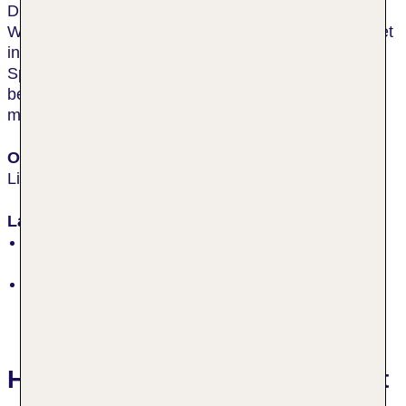
Direkt am UNESCO Weltnaturerbe, der
Wattenmeerlandschaft Sylts, gelegen und eingebettet
in eine Dünenlandschaft. Von hier aus können
Spaziergänge am langen, feinsten Sandstrand
beginnen. Bis zum Ortszentrum List sind es ca. 500
m.
Ort
List
Lage
erste Strandlage, an der Strandpromenade, im
Naturschutzgebiet, ruhig
Strand „List“: Sand, flach abfallend, öffentlich
Hotelbewertungen A-ROSA Sylt