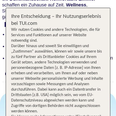
schaffen ein Zuhause auf Zeit.
Wellness
,
Strandspaziergänge und
kulinarische Vielfalt
Ihre Entscheidung – Ihr Nutzungserlebnis
garantieren pure Entspannung.
Highlights
bei TUI.com
Wir nutzen Cookies und andere Technologien, die für
Ruhiger Rückzugsort in einmaliger Lage direkt am
Services und Funktionen auf unserer Website
Wattenmeer
notwendig sind.
SPA-ROSA Wellnessoase mit Innen- und
Darüber hinaus und soweit Sie einwilligen und
Außenpool
„Zustimmen“ auswählen, können wir sowie unsere bis
zu fünf Partner als Drittanbieter Cookies auf Ihrem
Kulinarische Highlights mit regionalen Spezialitäten
Gerät setzen, andere Technologien verwenden und
personenbezogene Daten [z. B. IP-Adresse] von Ihnen
erheben und verarbeiten, um Ihnen auf oder neben
Digitaler und telefonischer 24/7 TUI Service
unserer Webseite personalisierte Werbung und Inhalte
vorzuschlagen sowie Messungen und Analysen
durchzuführen. Dabei kann auch ein Datentransfer in
Drittstaaten [z.B. USA] möglich sein, wo vom EU-
Datenschutzniveau abgewichen werden kann und
Zugriffe von dortigen Behörden nicht ausgeschlossen
werden können.
Angebotsauswahl