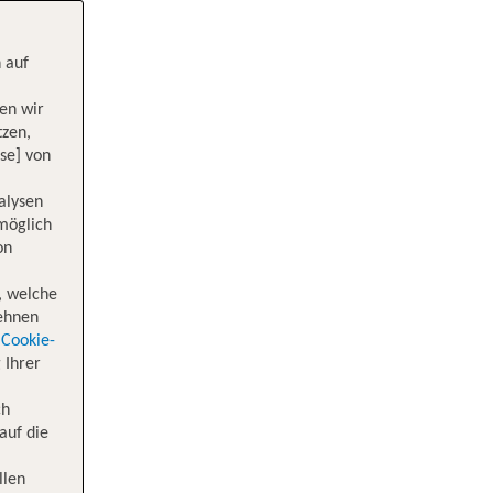
 auf
en wir
tzen,
se] von
alysen
 möglich
on
, welche
lehnen
Cookie-
 Ihrer
ch
auf die
llen