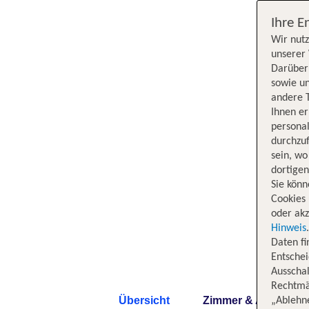
Ihre E
Wir nutz
unserer 
Darüber 
sowie un
andere 
Ihnen e
persona
durchzuf
sein, w
dortige
Sie könn
Cookies 
oder akz
Hinweis
Daten f
Entschei
Ausschal
Rechtmäß
Übersicht
Zimmer & Angebote
„Ablehn