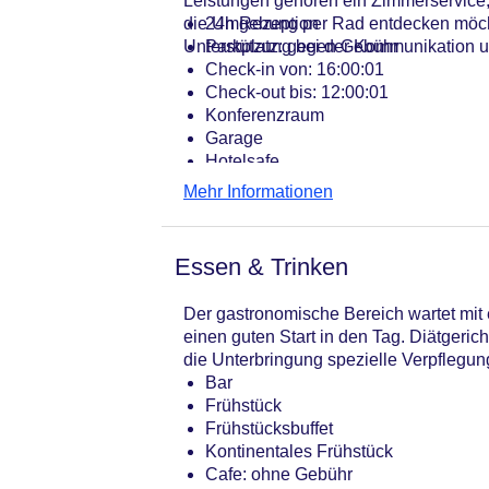
Leistungen gehören ein Zimmerservice,
die Umgebung per Rad entdecken möcht
24h Rezeption
Unterstützung bei der Kommunikation u
Parkplatz: gegen Gebühr
Check-in von: 16:00:01
Check-out bis: 12:00:01
Konferenzraum
Garage
Hotelsafe
WLAN/WiFi im Hotel
Mehr Informationen
Lift
Anzahl der Konferenzräume: 1
Anzahl der Aufzüge: 1
Essen & Trinken
Haustiere: gegen Gebühr
Zimmerservice
Der gastronomische Bereich wartet mit e
Gesamtanzahl der Zimmer: 138
einen guten Start in den Tag. Diätgeric
Zahlungsarten: American Express, M
die Unterbringung spezielle Verpflegun
Landeskategorie: 4 Sterne
Bar
Frühstück
Frühstücksbuffet
Kontinentales Frühstück
Cafe: ohne Gebühr