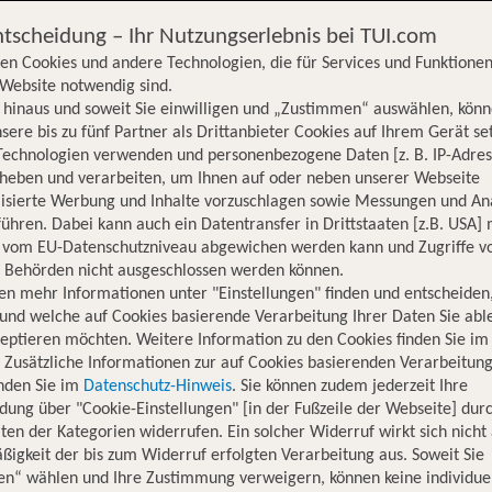
ntscheidung – Ihr Nutzungserlebnis bei TUI.com
en Cookies und andere Technologien, die für Services und Funktionen
Website notwendig sind.
hinaus und soweit Sie einwilligen und „Zustimmen“ auswählen, könn
sere bis zu fünf Partner als Drittanbieter Cookies auf Ihrem Gerät se
Technologien verwenden und personenbezogene Daten [z. B. IP-Adres
rheben und verarbeiten, um Ihnen auf oder neben unserer Webseite
lisierte Werbung und Inhalte vorzuschlagen sowie Messungen und An
ühren. Dabei kann auch ein Datentransfer in Drittstaaten [z.B. USA]
o vom EU-Datenschutzniveau abgewichen werden kann und Zugriffe v
n Behörden nicht ausgeschlossen werden können.
en mehr Informationen unter "Einstellungen" finden und entscheiden
und welche auf Cookies basierende Verarbeitung Ihrer Daten Sie ab
eptieren möchten. Weitere Information zu den Cookies finden Sie im
. Zusätzliche Informationen zur auf Cookies basierenden Verarbeitung
inden Sie im
Datenschutz-Hinweis
. Sie können zudem jederzeit Ihre
dung über "Cookie-Einstellungen" [in der Fußzeile der Webseite] dur
ten der Kategorien widerrufen. Ein solcher Widerruf wirkt sich nicht 
igkeit der bis zum Widerruf erfolgten Verarbeitung aus. Soweit Sie
Hotelinformationen
Lage
Bewertungen
en“ wählen und Ihre Zustimmung verweigern, können keine individue