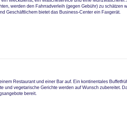
 ein Weckdienst, ein Wäscheservice und eine Münzwäscherei. 
en, werden den Fahrradverleih (gegen Gebühr) zu schätzen w
nd Geschäftlichem bietet das Business-Center ein Faxgerät.
inem Restaurant und einer Bar auf. Ein kontinentales Buffetfrüh
hte und vegetarische Gerichte werden auf Wunsch zubereitet. Da
astercard, Visa
gsangebote bereit.