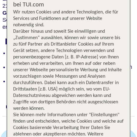
bei TUI.com
21. Jahrhunderts. Von dem zentral gelegenen
Wir nutzen Cookies und andere Technologien, die für
Gründerzeitpalais
aus lassen sich alle
Services und Funktionen auf unserer Website
Sehenswürdigkeiten der Innenstadt bequem zu Fuß
notwendig sind.
erreichen.
Darüber hinaus und soweit Sie einwilligen und
„Zustimmen“ auswählen, können wir sowie unsere bis
Highlights
zu fünf Partner als Drittanbieter Cookies auf Ihrem
Gerät setzen, andere Technologien verwenden und
Modernste Technologie im historischen Palais:
personenbezogene Daten [z. B. IP-Adresse] von Ihnen
Eleganz trifft auf Innovation
erheben und verarbeiten, um Ihnen auf oder neben
Wiens erstes Palais Hotel des 21. Jahrhunderts an
unserer Webseite personalisierte Werbung und Inhalte
der Ringstraße
vorzuschlagen sowie Messungen und Analysen
Bequem zu Fuß zu den Sehenswürdigkeiten der
durchzuführen. Dabei kann auch ein Datentransfer in
Innenstadt
Drittstaaten [z.B. USA] möglich sein, wo vom EU-
Datenschutzniveau abgewichen werden kann und
Zugriffe von dortigen Behörden nicht ausgeschlossen
werden können.
Digitaler und telefonischer 24/7 TUI Service
Sie können mehr Informationen unter "Einstellungen"
finden und entscheiden, welche Cookies und welche auf
Cookies basierende Verarbeitung Ihrer Daten Sie
ablehnen oder akzeptieren möchten. Weitere