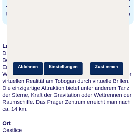
Bus
50 m
Lage & Umgebung
Das Hotel liegt im Prager Vorort Cestlice und ist
Bestandteil des einzigartigen Sport- und
Erholungskomplexes Aquapalace Prag. In der
Ablehnen
Einstellungen
Zustimmen
Wasserwelt begeistert die neue VR Rutsche mit einer
virtuellen Realität am Tobogan durch virtuelle Brillen.
Die einzigartige Attraktion bietet unter anderem Tanz
der Sterne, Kraft der Gravitation oder Wettrennen der
Raumschiffe. Das Prager Zentrum erreicht man nach
ca. 14 km.
Ort
Cestlice