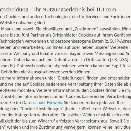
ntscheidung – Ihr Nutzungserlebnis bei TUI.com
en Cookies und andere Technologien, die für Services und Funktionen
Website notwendig sind.
hinaus und soweit Sie einwilligen und „Zustimmen“ auswählen, könn
sere bis zu fünf Partner als Drittanbieter Cookies auf Ihrem Gerät se
Technologien verwenden und personenbezogene Daten [z. B. IP-Adres
rheben und verarbeiten, um Ihnen auf oder neben unserer Webseite
lisierte Werbung und Inhalte vorzuschlagen sowie Messungen und An
ühren. Dabei kann auch ein Datentransfer in Drittstaaten [z.B. USA]
o vom EU-Datenschutzniveau abgewichen werden kann und Zugriffe v
n Behörden nicht ausgeschlossen werden können.
en mehr Informationen unter "Einstellungen" finden und entscheiden
und welche auf Cookies basierende Verarbeitung Ihrer Daten Sie ab
eptieren möchten. Weitere Information zu den Cookies finden Sie im
. Zusätzliche Informationen zur auf Cookies basierenden Verarbeitung
inden Sie im
Datenschutz-Hinweis
. Sie können zudem jederzeit Ihre
dung über "Cookie-Einstellungen" [in der Fußzeile der Webseite] dur
ten der Kategorien widerrufen. Ein solcher Widerruf wirkt sich nicht 
igkeit der bis zum Widerruf erfolgten Verarbeitung aus. Soweit Sie
Hotelinformationen
Lage
Bewertungen
en“ wählen und Ihre Zustimmung verweigern, können keine individue