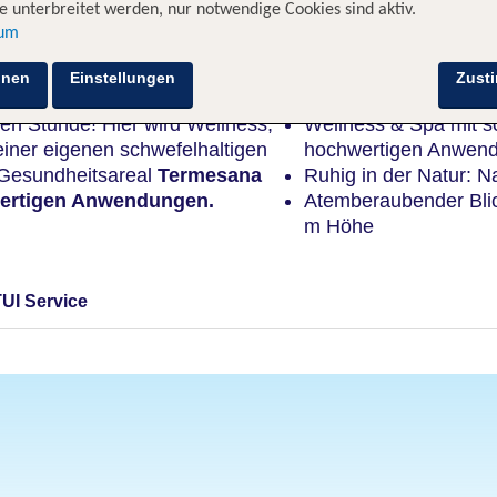
 unterbreitet werden, nur notwendige Cookies sind aktiv.
sum
Highlights
hnen
Einstellungen
Zust
en Stunde! Hier wird Wellness,
Wellness & Spa mit s
iner eigenen schwefelhaltigen
hochwertigen Anwen
Gesundheitsareal
Termesana
Ruhig in der Natur: N
ertigen Anwendungen.
Atemberaubender Bli
m Höhe
TUI Service