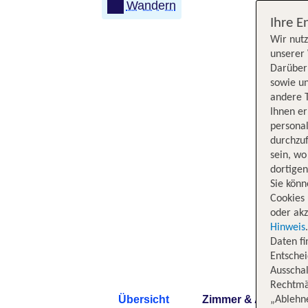
Wandern
Ihre E
Wir nutz
unserer 
Darüber 
sowie un
andere 
Ihnen e
persona
durchzuf
sein, w
dortige
Sie könn
Cookies 
oder akz
Hinweis
Daten f
Entschei
Ausschal
Rechtmäß
Übersicht
Zimmer & Angebote
„Ablehn