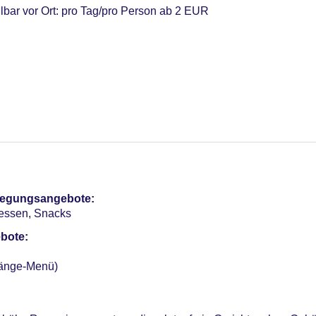
lbar vor Ort: pro Tag/pro Person ab 2 EUR
ber, ohne Gebühr, Outdoor, beheizbar: Januar - Dezember, Lie
r, Liegestühle: ohne Gebühr
t Rutsche“: ohne Gebühr, Indoor, beheizbar, Anzahl Wasserruts
otel (Anlage): ohne Gebühr
pflegungsangebote:
terCard, Diners
dessen, Snacks
 Verfügbarkeit), unbewacht: gegen Gebühr, Garage: gegen Gebü
bote:
Gänge-Menü)