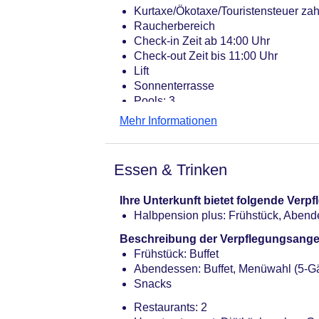
Kurtaxe/Ökotaxe/Touristensteuer zah
Raucherbereich
Check-in Zeit ab 14:00 Uhr
Check-out Zeit bis 11:00 Uhr
Lift
Sonnenterrasse
Pools: 3
Pool „Aussen-Pool“: Januar - Dezem
Mehr Informationen
Sonnenschirme: ohne Gebühr
Pool: ohne Gebühr, Indoor, beheizba
Kinderpool „Kinderplanschbecken mi
Essen & Trinken
Arzt
Internet: WLAN/WiFi, im gesamten H
Ihre Unterkunft bietet folgende Ver
Zahlungsarten: TUI Card / VISA, Mas
Halbpension plus: Frühstück, Aben
Parkmöglichkeiten: Parkplatz (nach
Zimmer: 91
Beschreibung der Verpflegungsange
Landeskategorie: 4,5 Sterne
Frühstück: Buffet
Abendessen: Buffet, Menüwahl (5-
Snacks
Restaurants: 2