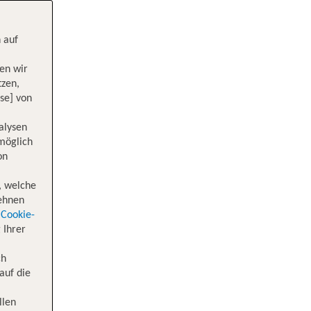
 auf
en wir
tzen,
se] von
alysen
 möglich
on
, welche
lehnen
Cookie-
 Ihrer
ch
auf die
llen