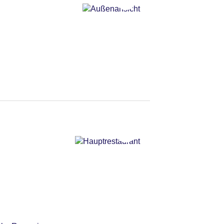
gen: ohne Gebühr,
chen: 1
hr