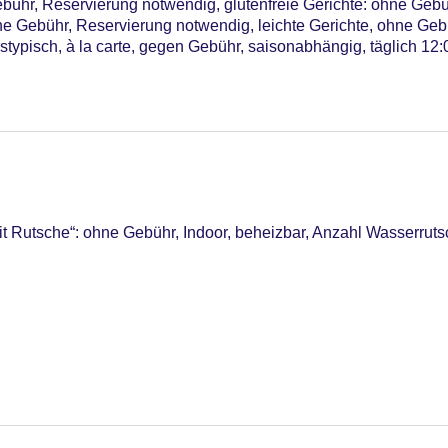
bühr, Reservierung notwendig, glutenfreie Gerichte: ohne Geb
hne Gebühr, Reservierung notwendig, leichte Gerichte, ohne Geb
estypisch, à la carte, gegen Gebühr, saisonabhängig, täglich 12:
t Rutsche“: ohne Gebühr, Indoor, beheizbar, Anzahl Wasserruts