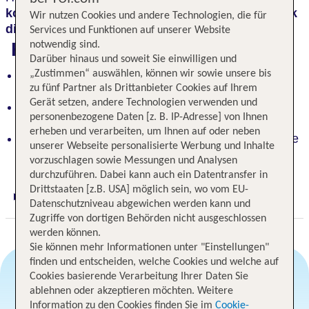
komfortabel ausgestattet
und sind
per Smart Lock
Wir nutzen Cookies und andere Technologien, die für
digital und kontaktlos zugängig
.
Services und Funktionen auf unserer Website
Highlights
notwendig sind.
Darüber hinaus und soweit Sie einwilligen und
Komfortable Ferienhäuser: Jedes Haus verfügt
„Zustimmen“ auswählen, können wir sowie unsere bis
zu fünf Partner als Drittanbieter Cookies auf Ihrem
über eine eigene Sauna
Gerät setzen, andere Technologien verwenden und
Digitale Zugänglichkeit: Smart Lock für
personenbezogene Daten [z. B. IP-Adresse] von Ihnen
kontaktloses Erlebnis
erheben und verarbeiten, um Ihnen auf oder neben
Perfekte Lage: Strandnähe ca. 750 m, kurze Wege
unserer Webseite personalisierte Werbung und Inhalte
zu Ausflugszielen
vorzuschlagen sowie Messungen und Analysen
durchzuführen. Dabei kann auch ein Datentransfer in
Drittstaaten [z.B. USA] möglich sein, wo vom EU-
Digitaler und telefonischer 24/7 TUI Service
Datenschutzniveau abgewichen werden kann und
Zugriffe von dortigen Behörden nicht ausgeschlossen
werden können.
Sie können mehr Informationen unter "Einstellungen"
finden und entscheiden, welche Cookies und welche auf
Cookies basierende Verarbeitung Ihrer Daten Sie
ablehnen oder akzeptieren möchten. Weitere
Angebotsauswahl
Information zu den Cookies finden Sie im
Cookie-