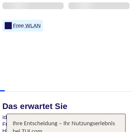
Free WLAN
Das erwartet Sie
Ideal für einen entspannte Zeit mit der Familie oder
Ihre Entscheidung – Ihr Nutzungserlebnis
Freunden bieten die
Ferienhäuser
eine zweite
Heimat während des Urlaubs. Die Häuser sind
bei TUI.com