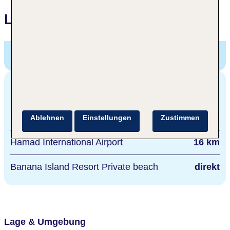
Lage
Banana Island Resort Doha by Anantara,
BANANA
ISLAND, DOHA, Doha, Airport und Umgebung, Katar
Entfernungen
Doha City
18 km
Ablehnen
Einstellungen
Zustimmen
Hamad International Airport
16 km
Banana Island Resort Private beach
direkt
Lage & Umgebung