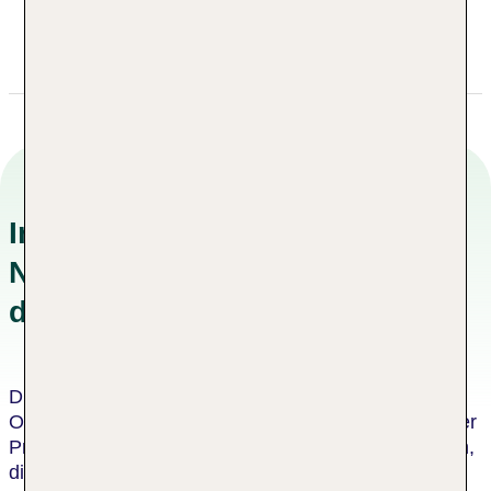
+974 +974 40405050
reservations.doha@anantara.com
Informationen zu
Nachhaltigkeitskonzepten in
der Unterkunft
Dieses Hotel wurde von einer unabhängigen
Organisation als nachhaltiges Hotel zertifiziert. Dieser
Prozess umfasst eine Bewertung durch einen Dritten,
die bescheinigt, dass das Hotel die Kriterien des