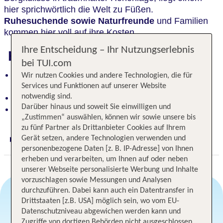
hier sprichwörtlich die Welt zu Füßen.
Ruhesuchende sowie Naturfreunde
und Familien
kommen hier voll auf ihre Kosten.
Ihre Entscheidung – Ihr Nutzungserlebnis
Highlights
bei TUI.com
Hotel mit gemütlichem Komfort im Sommer wie im
Wir nutzen Cookies und andere Technologien, die für
Winter
Services und Funktionen auf unserer Website
notwendig sind.
Ausgezeichnete Genusswirtküche
Darüber hinaus und soweit Sie einwilligen und
Saunaoase und Hallenbad
„Zustimmen“ auswählen, können wir sowie unsere bis
zu fünf Partner als Drittanbieter Cookies auf Ihrem
Gerät setzen, andere Technologien verwenden und
Digitaler und telefonischer 24/7 TUI Service
personenbezogene Daten [z. B. IP-Adresse] von Ihnen
erheben und verarbeiten, um Ihnen auf oder neben
unserer Webseite personalisierte Werbung und Inhalte
vorzuschlagen sowie Messungen und Analysen
durchzuführen. Dabei kann auch ein Datentransfer in
Drittstaaten [z.B. USA] möglich sein, wo vom EU-
Datenschutzniveau abgewichen werden kann und
Angebotsauswahl
Zugriffe von dortigen Behörden nicht ausgeschlossen