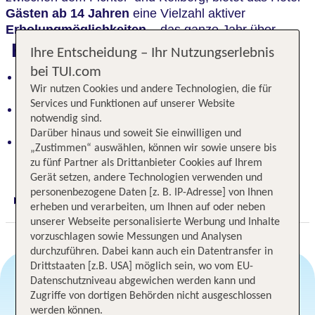
Gästen ab 14 Jahren
eine Vielzahl aktiver
Erholungmöglichkeiten
– das ganze Jahr über.
Highlights
Ihre Entscheidung – Ihr Nutzungserlebnis
bei TUI.com
Ruhesuchende und Wellnessliebhaber finden hier
Wir nutzen Cookies und andere Technologien, die für
ihre Oase der Entspannung
Services und Funktionen auf unserer Website
Romantische Atmosphäre zwischen Fichtel- und
notwendig sind.
Keilberg – ideal für Paare
Darüber hinaus und soweit Sie einwilligen und
Aktive Erholung für Erwachsene ab 14 Jahren –
„Zustimmen“ auswählen, können wir sowie unsere bis
das ganze Jahr über
zu fünf Partner als Drittanbieter Cookies auf Ihrem
Gerät setzen, andere Technologien verwenden und
personenbezogene Daten [z. B. IP-Adresse] von Ihnen
Digitaler und telefonischer 24/7 TUI Service
erheben und verarbeiten, um Ihnen auf oder neben
unserer Webseite personalisierte Werbung und Inhalte
vorzuschlagen sowie Messungen und Analysen
durchzuführen. Dabei kann auch ein Datentransfer in
Drittstaaten [z.B. USA] möglich sein, wo vom EU-
Datenschutzniveau abgewichen werden kann und
Zugriffe von dortigen Behörden nicht ausgeschlossen
Angebotsauswahl
werden können.