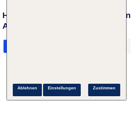
Hotelbewertungen Best Western
Ahorn Hotel Oberwiesenthal
HolidayCheck Bewertungen
Das sagen TUI Gäste
Ablehnen
Einstellungen
Zustimmen