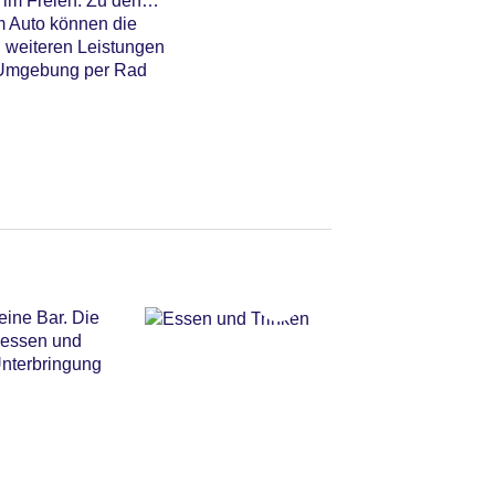
 im Freien. Zu den
m Auto können die
n weiteren Leistungen
e Umgebung per Rad
eine Bar. Die
gessen und
Unterbringung