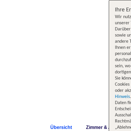
Ihre E
Wir nutz
unserer 
Darüber 
sowie un
andere 
Ihnen e
persona
durchzuf
sein, w
dortige
Sie könn
Cookies 
oder akz
Hinweis
Daten f
Entschei
Ausschal
Rechtmäß
Übersicht
Zimmer & Angebote
„Ablehn