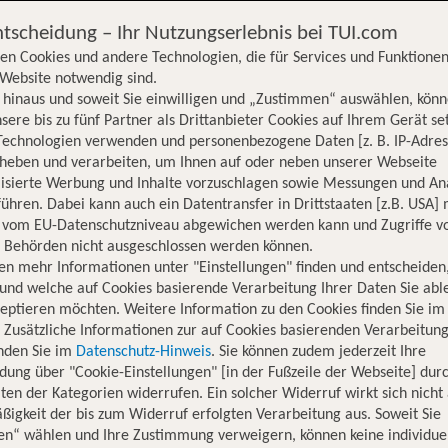
ntscheidung – Ihr Nutzungserlebnis bei TUI.com
en Cookies und andere Technologien, die für Services und Funktionen
Website notwendig sind.
hinaus und soweit Sie einwilligen und „Zustimmen“ auswählen, könn
sere bis zu fünf Partner als Drittanbieter Cookies auf Ihrem Gerät se
Technologien verwenden und personenbezogene Daten [z. B. IP-Adres
rheben und verarbeiten, um Ihnen auf oder neben unserer Webseite
lisierte Werbung und Inhalte vorzuschlagen sowie Messungen und An
ühren. Dabei kann auch ein Datentransfer in Drittstaaten [z.B. USA]
o vom EU-Datenschutzniveau abgewichen werden kann und Zugriffe v
n Behörden nicht ausgeschlossen werden können.
en mehr Informationen unter "Einstellungen" finden und entscheiden
und welche auf Cookies basierende Verarbeitung Ihrer Daten Sie ab
eptieren möchten. Weitere Information zu den Cookies finden Sie im
. Zusätzliche Informationen zur auf Cookies basierenden Verarbeitung
inden Sie im
Datenschutz-Hinweis
. Sie können zudem jederzeit Ihre
dung über "Cookie-Einstellungen" [in der Fußzeile der Webseite] dur
ten der Kategorien widerrufen. Ein solcher Widerruf wirkt sich nicht 
igkeit der bis zum Widerruf erfolgten Verarbeitung aus. Soweit Sie
Hotelinformationen
Lage
Bewertungen
en“ wählen und Ihre Zustimmung verweigern, können keine individue