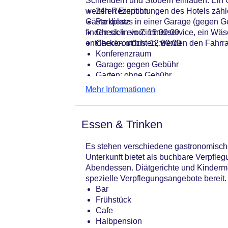
Schlendern und Stöbern einladen. Ein 
weiteren Einrichtungen des Hotels zäh
24h Rezeption
Gäste dieses in einer Garage (gegen G
Parkplatz
finden sich ein Zimmerservice, ein Wä
Check-in von: 15:00:00
entdecken möchten, werden den Fahrra
Check-out bis: 12:00:00
Konferenzraum
Garage: gegen Gebühr
Garten: ohne Gebühr
Hotelsafe
Mehr Informationen
WLAN/WiFi im Hotel
Lift
Anzahl der Konferenzräume: 1
Essen & Trinken
Anzahl der Aufzüge: 1
Haustiere
Es stehen verschiedene gastronomische
Zimmerservice
Unterkunft bietet als buchbare Verpfl
Gesamtanzahl der Stockwerke: 4
Abendessen. Diätgerichte und Kinderme
Gesamtanzahl der Zimmer: 93
spezielle Verpflegungsangebote bereit.
Zahlungsarten: American Express, D
Bar
Landeskategorie: 3 Sterne
Frühstück
Cafe
Halbpension