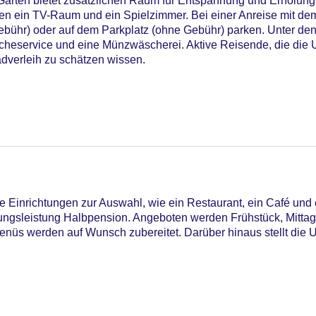
Garten bietet zusätzlichen Raum für Entspannung und Erholung
len ein TV-Raum und ein Spielzimmer. Bei einer Anreise mit de
ebühr) oder auf dem Parkplatz (ohne Gebühr) parken. Unter de
scheservice und eine Münzwäscherei. Aktive Reisende, die di
dverleih zu schätzen wissen.
 Einrichtungen zur Auswahl, wie ein Restaurant, ein Café und 
egungsleistung Halbpension. Angeboten werden Frühstück, Mitta
nüs werden auf Wunsch zubereitet. Darüber hinaus stellt die 
iners Club, EC Maestro, Mastercard, Visa