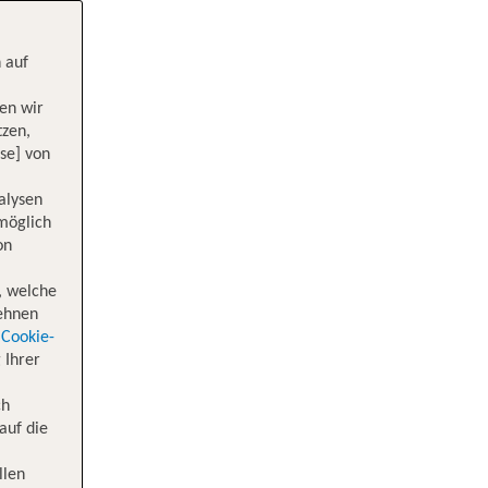
 auf
en wir
tzen,
se] von
alysen
 möglich
on
, welche
lehnen
Cookie-
 Ihrer
ch
auf die
llen