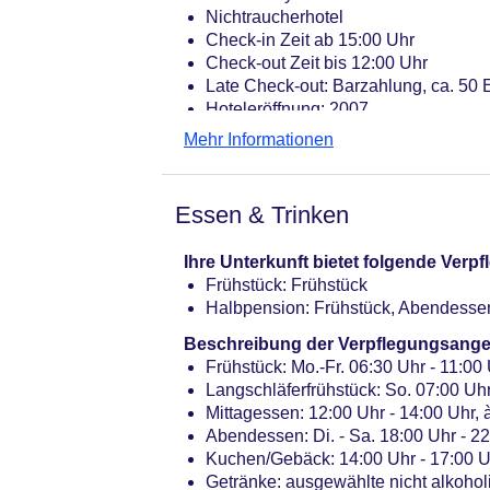
Nichtraucherhotel
Check-in Zeit ab 15:00 Uhr
Check-out Zeit bis 12:00 Uhr
Late Check-out: Barzahlung, ca. 50
Hoteleröffnung: 2007
Lift
Mehr Informationen
Gartenanlage, Sonnenterrasse
Pool „Aussenpool“: ab 16 Jahre, Ja
Badetücher: ohne Gebühr
Essen & Trinken
Internet: WLAN/WiFi, im gesamten H
Internetterminal: ohne Gebühr
Ihre Unterkunft bietet folgende Ver
Wäscheservice: gegen Gebühr
Frühstück: Frühstück
Zahlungsarten: TUI Card / VISA, Ma
Halbpension: Frühstück, Abendesse
Haustiere nicht erlaubt
Parkmöglichkeiten: Parkplatz (nach 
Beschreibung der Verpflegungsange
Tagungseinrichtungen: Konferenzräu
Frühstück: Mo.-Fr. 06:30 Uhr - 11:00 
Coffee Breaks: Barzahlung, pro Per
Langschläferfrühstück: So. 07:00 Uh
Gebäudeanzahl: 1, Etagen: 4, Zimme
Mittagessen: 12:00 Uhr - 14:00 Uhr, à
Landeskategorie: keine Sterneklassi
Abendessen: Di. - Sa. 18:00 Uhr - 2
Kuchen/Gebäck: 14:00 Uhr - 17:00 U
Getränke: ausgewählte nicht alkohol