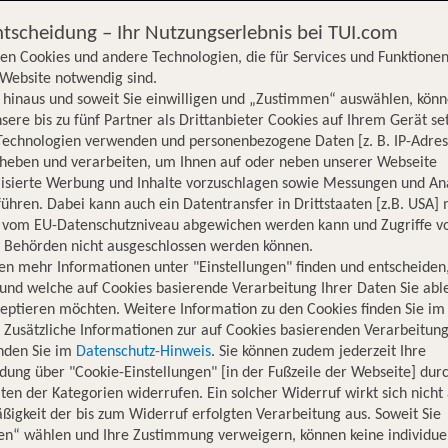
Wellness
ntscheidung – Ihr Nutzungserlebnis bei TUI.com
en Cookies und andere Technologien, die für Services und Funktionen
Website notwendig sind.
hinaus und soweit Sie einwilligen und „Zustimmen“ auswählen, könn
sere bis zu fünf Partner als Drittanbieter Cookies auf Ihrem Gerät se
Technologien verwenden und personenbezogene Daten [z. B. IP-Adres
rheben und verarbeiten, um Ihnen auf oder neben unserer Webseite
lisierte Werbung und Inhalte vorzuschlagen sowie Messungen und An
ühren. Dabei kann auch ein Datentransfer in Drittstaaten [z.B. USA]
o vom EU-Datenschutzniveau abgewichen werden kann und Zugriffe v
n Behörden nicht ausgeschlossen werden können.
en mehr Informationen unter "Einstellungen" finden und entscheiden
und welche auf Cookies basierende Verarbeitung Ihrer Daten Sie ab
eptieren möchten. Weitere Information zu den Cookies finden Sie im
. Zusätzliche Informationen zur auf Cookies basierenden Verarbeitung
inden Sie im
Datenschutz-Hinweis
. Sie können zudem jederzeit Ihre
dung über "Cookie-Einstellungen" [in der Fußzeile der Webseite] dur
ten der Kategorien widerrufen. Ein solcher Widerruf wirkt sich nicht 
igkeit der bis zum Widerruf erfolgten Verarbeitung aus. Soweit Sie
en“ wählen und Ihre Zustimmung verweigern, können keine individue