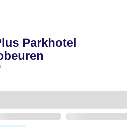
lus Parkhotel
tobeuren
d