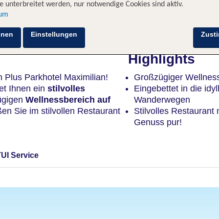
 unterbreitet werden, nur notwendige Cookies sind aktiv.
sum
Hotelinformationen
Lage
Bewertungen
hnen
Einstellungen
Zust
Highlights
 Plus Parkhotel Maximilian!
Großzügiger Wellness
et Ihnen ein
stilvolles
Eingebettet in die id
zügigen
Wellnessbereich auf
Wanderwegen
n Sie im stilvollen Restaurant
Stilvolles Restaurant
Genuss pur!
TUI Service