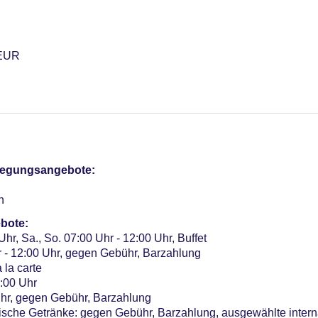
 EUR
nuar - Dezember, ohne Gebühr, Outdoor, im Wellnessbereich, L
otel (Anlage): ohne Gebühr
pflegungsangebote:
sterCard, American Express, EC Karte/Maestro
n
Verfügbarkeit), unbewacht: ohne Gebühr
bote:
me: 6, klimatisierte Tagungsräume, Tageslicht, Tagungsequipm
Uhr, Sa., So. 07:00 Uhr - 12:00 Uhr, Buffet
son ca. 5 EUR
r - 12:00 Uhr, gegen Gebühr, Barzahlung
r: 111
 la carte
fizierung
2:00 Uhr
hr, gegen Gebühr, Barzahlung
ische Getränke: gegen Gebühr, Barzahlung, ausgewählte intern