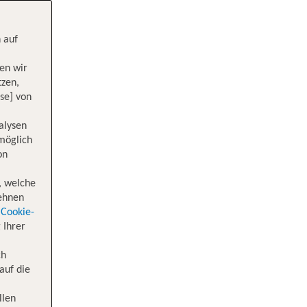
 auf
en wir
tzen,
se] von
alysen
 möglich
on
, welche
lehnen
Cookie-
 Ihrer
ch
auf die
llen