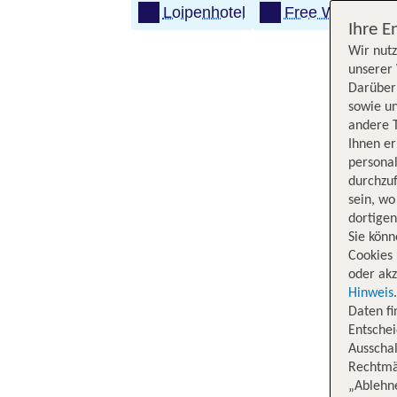
Loipenhotel
Free WLAN
Ihre E
Wir nutz
unserer 
Darüber 
sowie un
andere 
Ihnen e
persona
durchzuf
sein, w
dortige
Sie könn
Cookies 
oder akz
Hinweis
Daten f
Entschei
Ausschal
Rechtmäß
„Ablehn