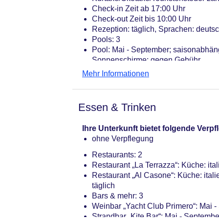
Check-in Zeit ab 17:00 Uhr
Check-out Zeit bis 10:00 Uhr
Rezeption: täglich, Sprachen: deutsch
Pools: 3
Pool: Mai - September; saisonabhän
Sonnenschirme: gegen Gebühr
Kinderpool: Mai - September; saiso
Mehr Informationen
Gebühr, Sonnenschirme: gegen Geb
Aquapark „Splash Bay on the beach“
Souvenirshop
Essen & Trinken
Internet: WLAN/WiFi, im öffentlichen
Gebühr, am Pool: ohne Gebühr
Ihre Unterkunft bietet folgende Ver
Waschsalon: gegen Gebühr
ohne Verpflegung
Zahlungsarten: TUI Card / VISA, Ma
Haustier: Hund erlaubt: pro Tag ca.
Restaurants: 2
Reservierung notwendig
Restaurant „La Terrazza“: Küche: ita
Parkmöglichkeiten: Parkplatz (nach 
Restaurant „Al Casone“: Küche: itali
Bungalows: 275
täglich
Landeskategorie: 4 Sterne
Bars & mehr: 3
Weinbar „Yacht Club Primero“: Mai 
Strandbar „Kite Bar“: Mai - Septemb