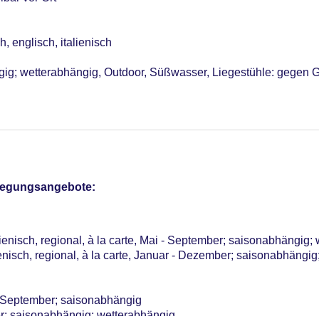
, englisch, italienisch
gig; wetterabhängig, Outdoor, Süßwasser, Liegestühle: gegen 
nabhängig; wetterabhängig, ohne Gebühr, Outdoor, Süßwasser, 
ühr
: Outdoor
 Bereich: ohne Gebühr, an der Rezeption/in der Lobby: ohne Geb
pflegungsangebote:
sterCard, EC Karte/Maestro
 5 EUR, Anfrage & Reservierung notwendig, Katze erlaubt: ca. 5
lienisch, regional, à la carte, Mai - September; saisonabhängig;
Verfügbarkeit), unbewacht: ohne Gebühr
enisch, regional, à la carte, Januar - Dezember; saisonabhängig
- September; saisonabhängig
er; saisonabhängig; wetterabhängig