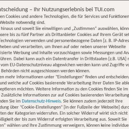
Aqua Spaß
Golf
Wassersport
ntscheidung – Ihr Nutzungserlebnis bei TUI.com
en Cookies und andere Technologien, die für Services und Funktionen
Website notwendig sind.
hinaus und soweit Sie einwilligen und „Zustimmen“ auswählen, könn
sere bis zu fünf Partner als Drittanbieter Cookies auf Ihrem Gerät se
Technologien verwenden und personenbezogene Daten [z. B. IP-Adres
rheben und verarbeiten, um Ihnen auf oder neben unserer Webseite
lisierte Werbung und Inhalte vorzuschlagen sowie Messungen und An
ühren. Dabei kann auch ein Datentransfer in Drittstaaten [z.B. USA]
o vom EU-Datenschutzniveau abgewichen werden kann und Zugriffe v
n Behörden nicht ausgeschlossen werden können.
en mehr Informationen unter "Einstellungen" finden und entscheiden
und welche auf Cookies basierende Verarbeitung Ihrer Daten Sie ab
eptieren möchten. Weitere Information zu den Cookies finden Sie im
. Zusätzliche Informationen zur auf Cookies basierenden Verarbeitung
inden Sie im
Datenschutz-Hinweis
. Sie können zudem jederzeit Ihre
dung über "Cookie-Einstellungen" [in der Fußzeile der Webseite] dur
ten der Kategorien widerrufen. Ein solcher Widerruf wirkt sich nicht 
igkeit der bis zum Widerruf erfolgten Verarbeitung aus. Soweit Sie
en“ wählen und Ihre Zustimmung verweigern, können keine individue