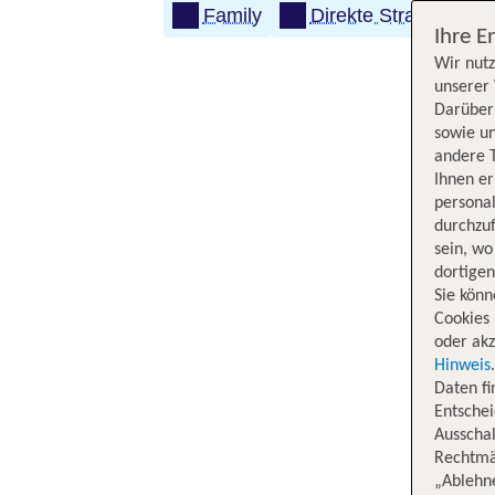
Family
Direkte Strandlage
Ihre E
Wir nutz
unserer 
Darüber 
sowie un
andere 
Ihnen e
persona
durchzuf
sein, w
dortige
Sie könn
Cookies 
oder akz
Hinweis
Daten f
Entschei
Ausschal
Rechtmäß
„Ablehn