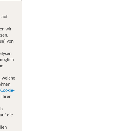
 auf
en wir
tzen,
se] von
alysen
 möglich
on
, welche
lehnen
Cookie-
 Ihrer
ch
auf die
llen