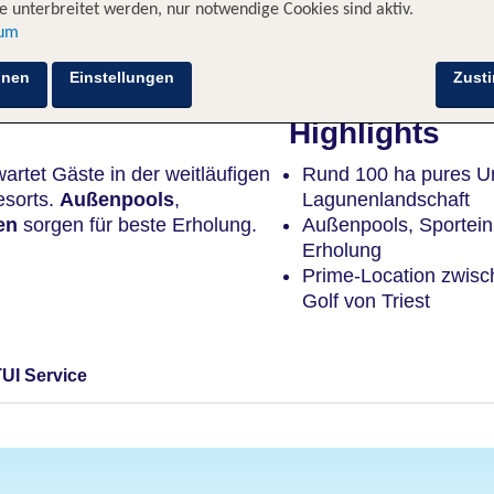
 unterbreitet werden, nur notwendige Cookies sind aktiv.
sum
Hotelinformationen
Nachhaltigkeit
Lage
hnen
Einstellungen
Zust
Highlights
artet Gäste in der weitläufigen
Rund 100 ha pures Url
esorts.
Außenpools
,
Lagunenlandschaft
en
sorgen für beste Erholung.
Außenpools, Sportein
Erholung
Prime-Location zwis
Golf von Triest
TUI Service