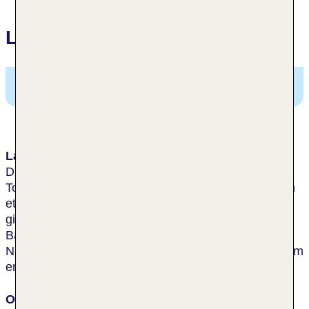
Lage
Courtyard Budapest City Center,
Jozsef krt. 5,
Budapest, Ungarn
Lage & Umgebung
Dieses Stadthotel liegt mitten im Zentrum. Das
Touristenzentrum kann nach einem Spaziergang von
etwa 20 min erreicht werden. Um das Hotel herum
gibt es viele Geschäfte und Restaurants, zum
Bahnhof sind es rund 5 min mit dem öffentlichen
Nahverkehr. Der Flughafen Budapest liegt etwa 20 km
entfernt.
Ort