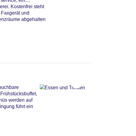
service, ein
ei. Kostenfrei steht
 Faxgerät und
erenzräume abgehalten
 buchbare
Frühstücksbuffet,
enüs werden auf
ingung führt ein