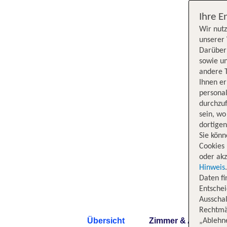
Ihre E
Wir nutz
unserer 
Darüber 
sowie un
andere 
Ihnen e
persona
durchzuf
sein, w
dortige
Sie könn
Cookies 
oder akz
Hinweis
Daten f
Entschei
Ausschal
Rechtmäß
Übersicht
Zimmer & Angebote
„Ablehn