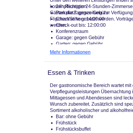
Unter den weiteren Leistungen finden si
kostenpflichtiger 24-Stunden-Zimmerse
24h Rezeption
Gästen die Tageszeitung zur Verfügung
Parkplatz: gegen Gebühr
Flipchart/Stifte genutzt werden. Vort
Check-in von: 14:00:00
werden.
Check-out bis: 12:00:00
Konferenzraum
Garage: gegen Gebühr
Garten: gegen Gebühr
Hotelsafe: gegen Gebühr
Mehr Informationen
WLAN/WiFi im Hotel: ohne Gebühr
Letzte umfassende Renovierung: 20
Lift: gegen Gebühr
Essen & Trinken
Minimarkt: ohne Gebühr
Anzahl der Konferenzräume: 1
Der gastronomische Bereich wartet mit 
Zimmerservice: gegen Gebühr
Verpflegungsleistungen Übernachtung in
Gesamtanzahl der Stockwerke: 10
Mittagessen und Abendessen sind lecke
Gesamtanzahl der Zimmer: 194
Wunsch zubereitet. Zusätzlich sind spe
Pools:Kinderbecken, Indoor Pool, O
Sortiment alkoholischer und alkoholfrei
Zahlungsarten: American Express, M
Bar: ohne Gebühr
Landeskategorie: 5 Sterne
Frühstück
Frühstücksbuffet