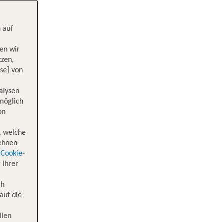
 auf
en wir
tzen,
se] von
alysen
 möglich
on
, welche
lehnen
Cookie-
 Ihrer
ch
auf die
llen