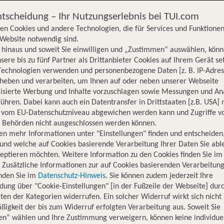
ntscheidung – Ihr Nutzungserlebnis bei TUI.com
en Cookies und andere Technologien, die für Services und Funktionen
Website notwendig sind.
hinaus und soweit Sie einwilligen und „Zustimmen“ auswählen, könn
sere bis zu fünf Partner als Drittanbieter Cookies auf Ihrem Gerät se
Technologien verwenden und personenbezogene Daten [z. B. IP-Adres
rheben und verarbeiten, um Ihnen auf oder neben unserer Webseite
lisierte Werbung und Inhalte vorzuschlagen sowie Messungen und An
ühren. Dabei kann auch ein Datentransfer in Drittstaaten [z.B. USA]
o vom EU-Datenschutzniveau abgewichen werden kann und Zugriffe v
n Behörden nicht ausgeschlossen werden können.
en mehr Informationen unter "Einstellungen" finden und entscheiden
und welche auf Cookies basierende Verarbeitung Ihrer Daten Sie ab
eptieren möchten. Weitere Information zu den Cookies finden Sie im
. Zusätzliche Informationen zur auf Cookies basierenden Verarbeitung
inden Sie im
Datenschutz-Hinweis
. Sie können zudem jederzeit Ihre
dung über "Cookie-Einstellungen" [in der Fußzeile der Webseite] dur
ten der Kategorien widerrufen. Ein solcher Widerruf wirkt sich nicht 
igkeit der bis zum Widerruf erfolgten Verarbeitung aus. Soweit Sie
Hotelinformationen
Lage
Bewertungen
en“ wählen und Ihre Zustimmung verweigern, können keine individue