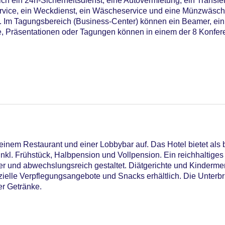
ch ein 24h-Sicherheitsdienst, eine Autovermietung, ein Transfer
rvice, ein Weckdienst, ein Wäscheservice und eine Münzwäscher
. Im Tagungsbereich (Business-Center) können ein Beamer, ein
räge, Präsentationen oder Tagungen können in einem der 8 Konf
20
einem Restaurant und einer Lobbybar auf. Das Hotel bietet als
kl. Frühstück, Halbpension und Vollpension. Ein reichhaltiges 
r und abwechslungsreich gestaltet. Diätgerichte und Kinderm
zielle Verpflegungsangebote und Snacks erhältlich. Die Unterbr
utdoor Pool, Sonnenschirme am Pool, Liegen am Pool
er Getränke.
astercard, Visa