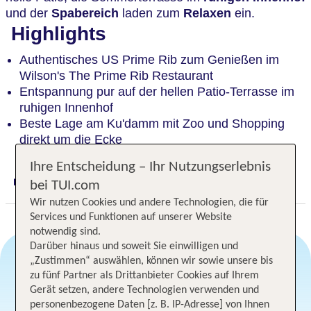
und der
Spabereich
laden zum
Relaxen
ein.
Highlights
Authentisches US Prime Rib zum Genießen im
Wilson's The Prime Rib Restaurant
Entspannung pur auf der hellen Patio-Terrasse im
ruhigen Innenhof
Beste Lage am Ku'damm mit Zoo und Shopping
direkt um die Ecke
Ihre Entscheidung – Ihr Nutzungserlebnis
bei TUI.com
Digitaler und telefonischer 24/7 TUI Service
Wir nutzen Cookies und andere Technologien, die für
Services und Funktionen auf unserer Website
notwendig sind.
Darüber hinaus und soweit Sie einwilligen und
„Zustimmen“ auswählen, können wir sowie unsere bis
zu fünf Partner als Drittanbieter Cookies auf Ihrem
Angebotsauswahl
Gerät setzen, andere Technologien verwenden und
personenbezogene Daten [z. B. IP-Adresse] von Ihnen