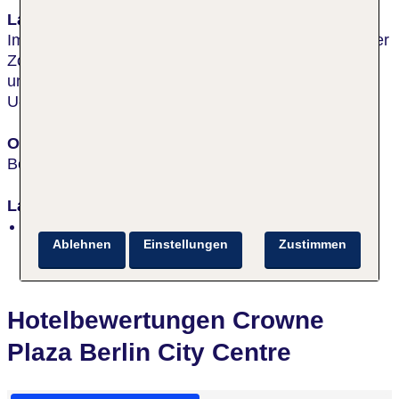
Lage & Umgebung
Im Westen der City nahe Ku'damm und KaDeWe. Der
Zoologische Garten und das Europa Center sind in
unmittelbarer Nähe. Nächster Bahnhof in ca. 850 m,
U-Bahn Station in ca. 400 m. U: Wittenbergplatz
Ort
Berlin
Lage
zentral
Ablehnen
Einstellungen
Zustimmen
Hotelbewertungen Crowne
Plaza Berlin City Centre