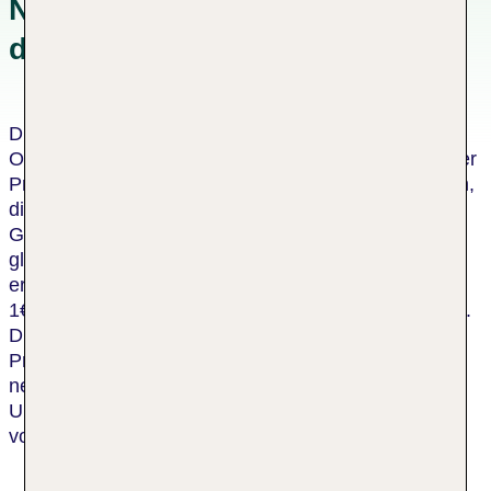
Nachhaltigkeitskonzepten in
der Unterkunft
Dieses Hotel wurde von einer unabhängigen
Organisation als nachhaltiges Hotel zertifiziert. Dieser
Prozess umfasst eine Bewertung durch einen Dritten,
die bescheinigt, dass das Hotel die Kriterien des
Global Sustainable Tourism Council oder einen
gleichwertigen Standard erfüllt. Für jeden
erwachsenen Gast in diesem Hotel spendet die TUI
1€ an die TUI Care Foundation, für jedes Kind 0,50€.
Die TUI Care Foundation initiiert und unterstützt
Projekte, die jungen Menschen auf der ganzen Welt
neue Zukunftsperspektiven eröffnen, Natur und
Umwelt schützen und die nachhaltige Entwicklung
von Urlaubsdestinationen fördern.