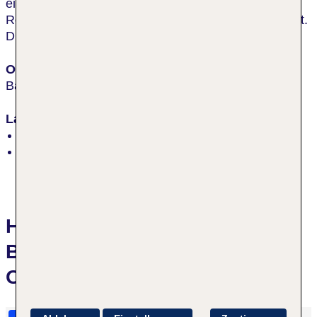
ein. Das Ortszentrum von Bayrischzell mit
Restaurants und Geschäften ist nur ca. 3 km entfernt.
Die Lage ist perfekt für Natur- und Kulturbegeisterte.
Ort
Bayrischzell
Lage
am Wald, ruhig, am Orts-/Stadtrand
Höhe des Ortes: 800 m
Hotelbewertungen Das
Bayrischzell Familotel
Oberbayern