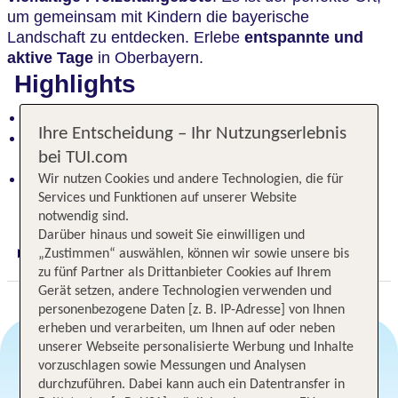
um gemeinsam mit Kindern die bayerische
Landschaft zu entdecken. Erlebe
entspannte und
aktive Tage
in Oberbayern.
Highlights
Familienurlaube: Abwechslungsreiches Hotel
Ihre Entscheidung – Ihr Nutzungserlebnis
Entspannung pur: Spa, Saunalandschaft und
Innenpool
bei TUI.com
Naturerlebnis vor der Haustür: Wandern und
Wir nutzen Cookies und andere Technologien, die für
Mountainbiken in alpiner Landschaft
Services und Funktionen auf unserer Website
notwendig sind.
Darüber hinaus und soweit Sie einwilligen und
„Zustimmen“ auswählen, können wir sowie unsere bis
Digitaler und telefonischer 24/7 TUI Service
zu fünf Partner als Drittanbieter Cookies auf Ihrem
Gerät setzen, andere Technologien verwenden und
personenbezogene Daten [z. B. IP-Adresse] von Ihnen
erheben und verarbeiten, um Ihnen auf oder neben
unserer Webseite personalisierte Werbung und Inhalte
vorzuschlagen sowie Messungen und Analysen
Angebotsauswahl
durchzuführen. Dabei kann auch ein Datentransfer in