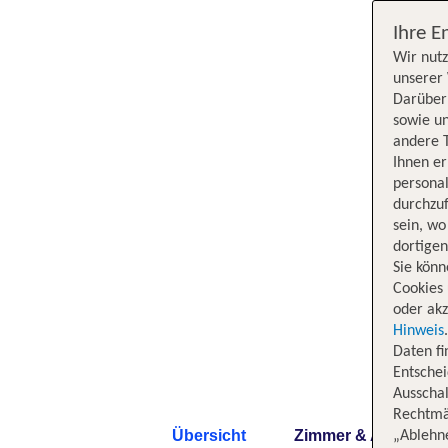
Ihre E
Wir nutz
unserer 
Darüber 
sowie un
andere 
Ihnen e
persona
durchzuf
sein, w
dortige
Sie könn
Cookies 
oder akz
Hinweis
Daten f
Entschei
Ausschal
Rechtmäß
Übersicht
Zimmer & Angebote
„Ablehn