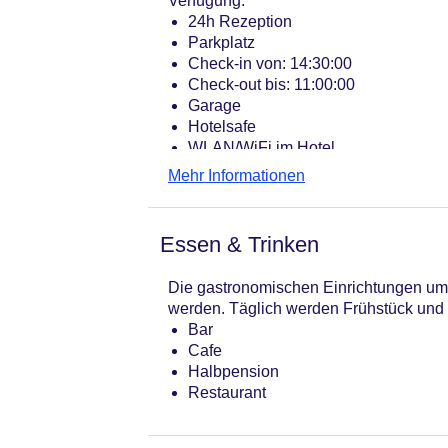
Verfügung.
24h Rezeption
Parkplatz
Check-in von: 14:30:00
Check-out bis: 11:00:00
Garage
Hotelsafe
WLAN/WiFi im Hotel
Lift
Mehr Informationen
Anzahl der Aufzüge: 1
Haustiere
Zimmerservice
Essen & Trinken
Sonnenterrasse
Gesamtanzahl der Zimmer: 20
Die gastronomischen Einrichtungen umf
Pools:Kinderbecken, Beheizter Auß
werden. Täglich werden Frühstück und M
Zahlungsarten: Mastercard, Visa
Bar
Landeskategorie: 3 Sterne
Cafe
Halbpension
Restaurant