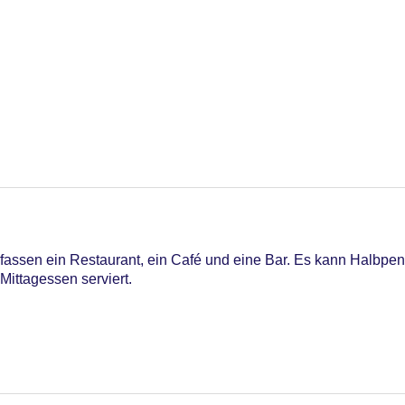
assen ein Restaurant, ein Café und eine Bar. Es kann Halbpe
enpool, Outdoor Pool, Sonnenschirme am Pool, Liegen am Pool
ittagessen serviert.