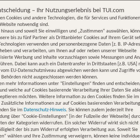
ntscheidung – Ihr Nutzungserlebnis bei TUI.com
en Cookies und andere Technologien, die für Services und Funktionen
Website notwendig sind.
hinaus und soweit Sie einwilligen und „Zustimmen“ auswählen, könn
sere bis zu fünf Partner als Drittanbieter Cookies auf Ihrem Gerät se
Technologien verwenden und personenbezogene Daten [z. B. IP-Adres
rheben und verarbeiten, um Ihnen auf oder neben unserer Webseite
lisierte Werbung und Inhalte vorzuschlagen sowie Messungen und An
ühren. Dabei kann auch ein Datentransfer in Drittstaaten [z.B. USA]
o vom EU-Datenschutzniveau abgewichen werden kann und Zugriffe v
n Behörden nicht ausgeschlossen werden können.
en mehr Informationen unter "Einstellungen" finden und entscheiden
und welche auf Cookies basierende Verarbeitung Ihrer Daten Sie ab
eptieren möchten. Weitere Information zu den Cookies finden Sie im
. Zusätzliche Informationen zur auf Cookies basierenden Verarbeitung
inden Sie im
Datenschutz-Hinweis
. Sie können zudem jederzeit Ihre
dung über "Cookie-Einstellungen" [in der Fußzeile der Webseite] dur
ten der Kategorien widerrufen. Ein solcher Widerruf wirkt sich nicht 
igkeit der bis zum Widerruf erfolgten Verarbeitung aus. Soweit Sie
Hotelinformationen
Lage
Bewertungen
en“ wählen und Ihre Zustimmung verweigern, können keine individue