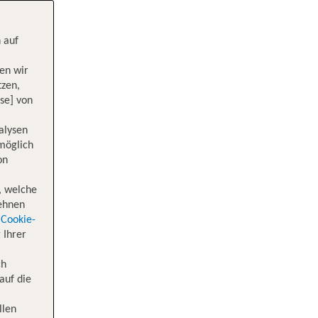
 auf
en wir
tzen,
se] von
alysen
 möglich
on
, welche
lehnen
Cookie-
 Ihrer
ch
auf die
llen