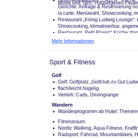
Gourmetrestaurant „CALLA“: Küche: as
Parkmöglichkeiten: Parkplatz (nach 
Musik und Tanz, Hauseigenes Feue
Gerichte: Anfrage & Reservierung no
Tagungseinrichtungen: Konferenzräu
la carte, Menüwahl, Showcooking, m
Coffee Breaks: gegen Gebühr
Restaurant „König Ludwig Lounge“: Kü
Gebäudeanzahl: 1, Etagen: 5, Zimme
Showcooking, klimatisierbar, ange
Landeskategorie: 5,5 Sterne
Restaurant „Petit Plaisir“: Küche: fra
klimatisierbar, angemessene Kleidu
Mehr Informationen
Bars & mehr: 2
Bar „Hotelbar“
Poolbar Outdoor „Poolbar“
Sport & Fitness
Golf
Golf, Golfplatz „Golfclub zu Gut Lud
flach/leicht hügelig
Verleih: Carts, Drivingrange
Wandern
Wanderprogramm ab Hotel: Themenw
Fitnessraum
Nordic Walking, Aqua Fitness, Kraftt
Radsport: Fahrrad, Mountainbikes, 