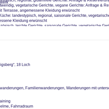
iatisch, regional, glutenfreie Gerichte: Anfrage & Reservierun
Verfügbarkeit), unbewacht: ohne Gebühr, Garage: pro Tag ca. 1
rwerk
twendig, vegetarische Gerichte, vegane Gerichte: Anfrage & Re
me: 12, klimatisierte Tagungsräume, Tageslicht, Tagungsequip
it Terrasse, angemessene Kleidung erwünscht
che: landestypisch, regional, saisonale Gerichte, vegetarische 
r: 156
messene Kleidung erwünscht
nzösisch, leichte Gerichte, saisonale Gerichte, vegetarische Geric
ng erwünscht
wigsberg“, 18 Loch
anderungen, Familienwanderungen, Wanderungen mit untersc
raining
Helme, Fahrradraum