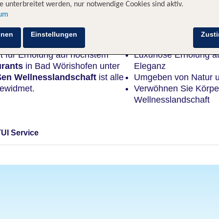
 unterbreitet werden, nur notwendige Cookies sind aktiv.
sum
Highlights
hnen
Einstellungen
Zust
t für Erholung auf höchstem
Luxuriöse Erholung au
urants
in Bad Wörishofen unter
Eleganz
ßen Wellnesslandschaft
ist alle
Umgeben von Natur u
ewidmet.
Verwöhnen Sie Körper
Wellnesslandschaft
TUI Service