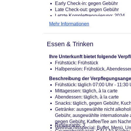
Early Check-in: gegen Gebühr
Late Check-out: gegen Gebühr
Letzte Komplettrenovierung: 2024
Rezeption, Hotelsafe
Mehr Informationen
Lift
Kaminzimmer, Wintergarten
Gartenanlage, Sonnenterrasse
Essen & Trinken
Pools: 4
Poollandschaft: ab 16 Jahre, im Wel
Ihre Unterkunft bietet folgende Ver
Pool „Solebecken“: ab 16 Jahre, Indo
Frühstück: Frühstück
Pool „Großer Pool“: ab 16 Jahre, In
Halbpension: Frühstück, Abendesse
Infinitypool „Infinity Außenpool“: O
Badetücher
Beschreibung der Verpflegungsange
Souvenirshop, Boutique, Friseur
Frühstück: täglich 07:00 Uhr - 11:30 
Internet: WLAN/WiFi, im gesamten Hot
Mittagessen: täglich, à la carte
der Bar, am Pool
Abendessen: täglich, à la carte
Internetterminal
Snacks: täglich, gegen Gebühr, Kuch
Wäscheservice: gegen Gebühr
Getränke: ausgewählte nicht alkoho
Gepäckservice
Gebühr, ausgewählte internationale
Zahlungsarten: TUI Card / VISA, Ma
gegen Gebühr, Kaffee/Tee am Nachm
Restaurants: 3
Haustier: Hund erlaubt: pro Tag ab
Weihnachtsspecial: Buffet, Menü, Un