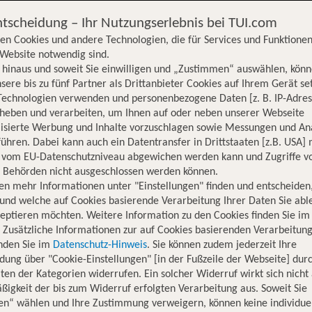
ntscheidung – Ihr Nutzungserlebnis bei TUI.com
en Cookies und andere Technologien, die für Services und Funktionen
Website notwendig sind.
hinaus und soweit Sie einwilligen und „Zustimmen“ auswählen, könn
sere bis zu fünf Partner als Drittanbieter Cookies auf Ihrem Gerät se
Technologien verwenden und personenbezogene Daten [z. B. IP-Adres
rheben und verarbeiten, um Ihnen auf oder neben unserer Webseite
lisierte Werbung und Inhalte vorzuschlagen sowie Messungen und An
ühren. Dabei kann auch ein Datentransfer in Drittstaaten [z.B. USA]
o vom EU-Datenschutzniveau abgewichen werden kann und Zugriffe v
n Behörden nicht ausgeschlossen werden können.
en mehr Informationen unter "Einstellungen" finden und entscheiden
und welche auf Cookies basierende Verarbeitung Ihrer Daten Sie ab
eptieren möchten. Weitere Information zu den Cookies finden Sie im
. Zusätzliche Informationen zur auf Cookies basierenden Verarbeitung
inden Sie im
Datenschutz-Hinweis
. Sie können zudem jederzeit Ihre
dung über "Cookie-Einstellungen" [in der Fußzeile der Webseite] dur
ten der Kategorien widerrufen. Ein solcher Widerruf wirkt sich nicht 
igkeit der bis zum Widerruf erfolgten Verarbeitung aus. Soweit Sie
Hotelinformationen
Lage
Bewertungen
en“ wählen und Ihre Zustimmung verweigern, können keine individue