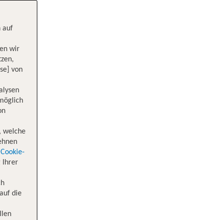
 auf
en wir
tzen,
se] von
alysen
 möglich
on
, welche
lehnen
Cookie-
 Ihrer
ch
auf die
llen