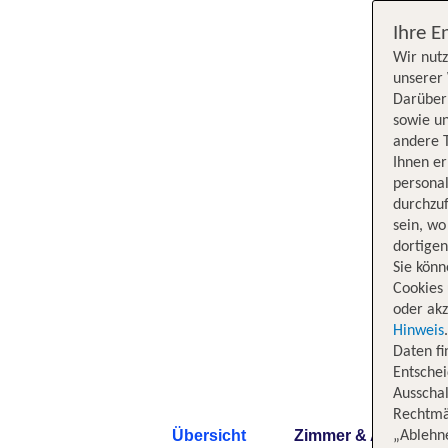
Ihre E
Wir nutz
unserer 
Darüber 
sowie un
andere 
Ihnen e
persona
durchzuf
sein, w
dortige
Sie könn
Cookies 
oder akz
Hinweis
Daten f
Entschei
Ausschal
Rechtmäß
Übersicht
Zimmer & Angebote
„Ablehn