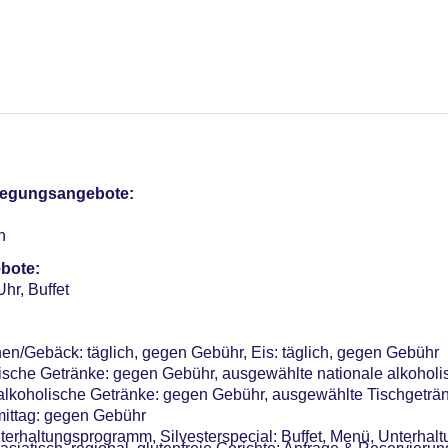
lnessbereich
pflegungsangebote:
or, überdacht, beheizbar, im Wellnessbereich, Liegen, Liegestü
door, Süßwasser, überdacht, beheizbar, im Wellnessbereich, Lie
n
utdoor, beheizbar, Liegen, Sonnenschirme
bote:
Uhr, Buffet
el (Anlage): ohne Gebühr, im öffentlichen Bereich, an der Reze
en/Gebäck: täglich, gegen Gebühr, Eis: täglich, gegen Gebühr
lische Getränke: gegen Gebühr, ausgewählte nationale alkohol
 alkoholische Getränke: gegen Gebühr, ausgewählte Tischgeträ
sterCard, American Express, EC Karte/Maestro
ittag: gegen Gebühr
 15 EUR, Anfrage & Reservierung notwendig
terhaltungsprogramm, Silvesterspecial: Buffet, Menü, Unterhal