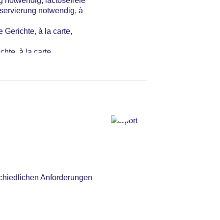
g notwendig, lactosefreie
5 EUR, Valet Parking
servierung notwendig, à
ment: gegen Gebühr,
Gerichte, à la carte,
hte, à la carte,
hiedlichen Anforderungen