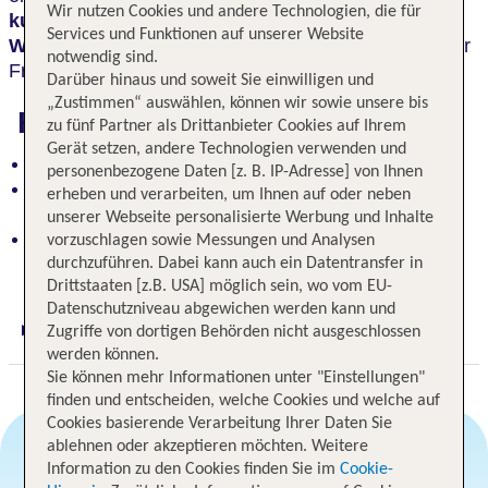
Wir nutzen Cookies und andere Technologien, die für
kulinarische Köstlichkeiten
, eine große
Services und Funktionen auf unserer Website
Wellnessoase
und unendlich viele Möglichkeiten der
notwendig sind.
Freizeitgestaltung.
Darüber hinaus und soweit Sie einwilligen und
„Zustimmen“ auswählen, können wir sowie unsere bis
Highlights
zu fünf Partner als Drittanbieter Cookies auf Ihrem
Gerät setzen, andere Technologien verwenden und
Romantisches Ambiente verzaubert die Gäste
personenbezogene Daten [z. B. IP-Adresse] von Ihnen
Komfortable Zimmer, kulinarische Köstlichkeiten,
erheben und verarbeiten, um Ihnen auf oder neben
unendliche Freizeitmöglichkeiten
unserer Webseite personalisierte Werbung und Inhalte
Historisches Hotel, nur wenige Kilometer vom
vorzuschlagen sowie Messungen und Analysen
Stadtzentrum entfernt
durchzuführen. Dabei kann auch ein Datentransfer in
Drittstaaten [z.B. USA] möglich sein, wo vom EU-
Datenschutzniveau abgewichen werden kann und
Zugriffe von dortigen Behörden nicht ausgeschlossen
Digitaler und telefonischer 24/7 TUI Service
werden können.
Sie können mehr Informationen unter "Einstellungen"
finden und entscheiden, welche Cookies und welche auf
Cookies basierende Verarbeitung Ihrer Daten Sie
ablehnen oder akzeptieren möchten. Weitere
Information zu den Cookies finden Sie im
Cookie-