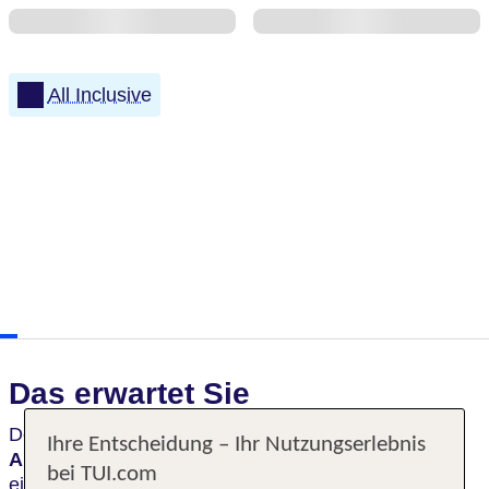
All Inclusive
Das erwartet Sie
Des Haus verzaubert mit seinem
romantischen
Ihre Entscheidung – Ihr Nutzungserlebnis
Ambiente
. Hier genießt man komfortabel
bei TUI.com
eingerichtete Gästezimmer und luxuriöse Suiten,