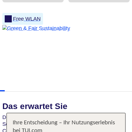
Free WLAN
Das erwartet Sie
Dieses
komfortable Hotel
nahe der
Ihre Entscheidung – Ihr Nutzungserlebnis
Sehenswürdigkeiten Schlosspark Sanssouci und
bei TUI.com
Cecielienhof ist mit seinem
großzügig angelegten