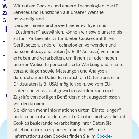
Wellnessbereich
und den
modern ausgestatteten
Wir nutzen Cookies und andere Technologien, die für
Zimmern
der ideale Ausgangspunkt für eine
Services und Funktionen auf unserer Website
notwendig sind.
Städtetour.
Darüber hinaus und soweit Sie einwilligen und
Highlights
„Zustimmen“ auswählen, können wir sowie unsere bis
zu fünf Partner als Drittanbieter Cookies auf Ihrem
Zwischen Sanssouci und Cecilienhof: der perfekte
Gerät setzen, andere Technologien verwenden und
Ausgangspunkt für Entdeckungen
personenbezogene Daten [z. B. IP-Adresse] von Ihnen
Komfortables Hotel mit großzügigem
erheben und verarbeiten, um Ihnen auf oder neben
Wellnessbereich und modernen Zimmern
unserer Webseite personalisierte Werbung und Inhalte
Nur 1 km vom historischen Stadtzentrum entfernt:
vorzuschlagen sowie Messungen und Analysen
optimale Lage
durchzuführen. Dabei kann auch ein Datentransfer in
Drittstaaten [z.B. USA] möglich sein, wo vom EU-
Datenschutzniveau abgewichen werden kann und
Zugriffe von dortigen Behörden nicht ausgeschlossen
Digitaler und telefonischer 24/7 TUI Service
werden können.
Sie können mehr Informationen unter "Einstellungen"
finden und entscheiden, welche Cookies und welche auf
Cookies basierende Verarbeitung Ihrer Daten Sie
ablehnen oder akzeptieren möchten. Weitere
Information zu den Cookies finden Sie im
Cookie-