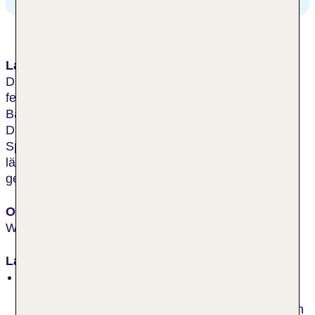
Lage & Umgebung
Die Lage des Hotels, etwa 550 m vom langen
feinsandigen Strand, eignet sich für vergnügliche
Badeferien ebenso wie für erholsamen Aktivurlaub.
Die wunderschöne Insellandschaft lädt zum
Spazierengehen oder Fahrradfahren, in Westerland
lässt sich Kultur und Wasserspaß in der Sylter Welle
genießen.
Ort
Westerland
Lage
erste Strandlage, an der Strandpromenade, durch
Straße vom Strand getrennt, am Wald, ruhig,
zentral, Fußgängerzone, Restaurants/Geschäfte in