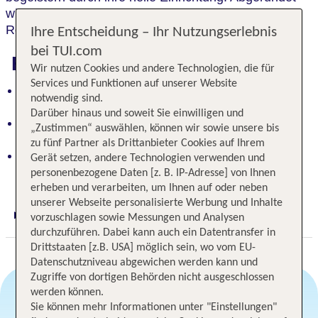
wird das Urlaubsgefühl durch ein exzellentes
Restaurant und einen tollen Spa.
Ihre Entscheidung – Ihr Nutzungserlebnis
bei TUI.com
Highlights
Wir nutzen Cookies und andere Technologien, die für
Services und Funktionen auf unserer Website
Norddeutsches Flair: Zwangloses Ambiente,
notwendig sind.
begeisterte Gäste, einladendes Hotel
Darüber hinaus und soweit Sie einwilligen und
Helle Zimmer: Strahlende Atmosphäre, pure
„Zustimmen“ auswählen, können wir sowie unsere bis
Begeisterung
zu fünf Partner als Drittanbieter Cookies auf Ihrem
Perfektes Urlaubsgefühl: Exzellentes Restaurant,
Gerät setzen, andere Technologien verwenden und
toller Spa, unvergessliche Entspannung
personenbezogene Daten [z. B. IP-Adresse] von Ihnen
erheben und verarbeiten, um Ihnen auf oder neben
unserer Webseite personalisierte Werbung und Inhalte
vorzuschlagen sowie Messungen und Analysen
Digitaler und telefonischer 24/7 TUI Service
durchzuführen. Dabei kann auch ein Datentransfer in
Drittstaaten [z.B. USA] möglich sein, wo vom EU-
Datenschutzniveau abgewichen werden kann und
Zugriffe von dortigen Behörden nicht ausgeschlossen
werden können.
Sie können mehr Informationen unter "Einstellungen"