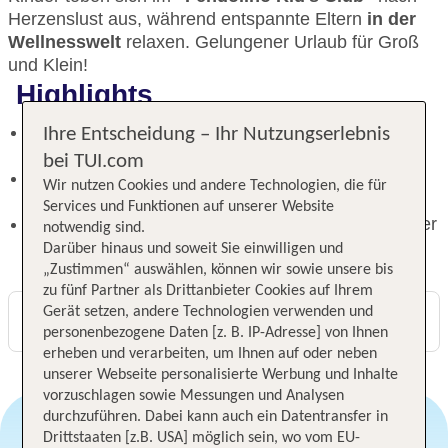
Herzenslust aus, während entspannte Eltern
in der
Wellnesswelt
relaxen. Gelungener Urlaub für Groß
und Klein!
Highlights
Herzlich willkommen im Erlebnishotel und im Ski-
Ihre Entscheidung – Ihr Nutzungserlebnis
und Wandergebiet Fendels
bei TUI.com
Tobende Kinder im "Fendolino Kid's Club",
Wir nutzen Cookies und andere Technologien, die für
entspannte Eltern in der Wellnesswelt
Services und Funktionen auf unserer Website
Ruhige Lage am Ortsrand in landschaftlich schöner
notwendig sind.
Umgebung
Darüber hinaus und soweit Sie einwilligen und
„Zustimmen“ auswählen, können wir sowie unsere bis
zu fünf Partner als Drittanbieter Cookies auf Ihrem
Gerät setzen, andere Technologien verwenden und
Digitaler und telefonischer 24/7 TUI Service
personenbezogene Daten [z. B. IP-Adresse] von Ihnen
erheben und verarbeiten, um Ihnen auf oder neben
unserer Webseite personalisierte Werbung und Inhalte
vorzuschlagen sowie Messungen und Analysen
durchzuführen. Dabei kann auch ein Datentransfer in
Drittstaaten [z.B. USA] möglich sein, wo vom EU-