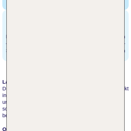
München, Deutschland
Entfernungen
Bahnhof
100 m
Stadtzentrum/Ortszentrum
200 m
Lage & Umgebung
Das Hotel mit Landhaus-Charakter befindet sich direkt
in einer belebten Fußgängerzone zwischen Stachus
und dem Hauptbahnhof. Touristische Attraktionen
sowie Einkaufsmöglichkeiten sind von hier aus
bequem zu Fuß zu erreichen.
Ort