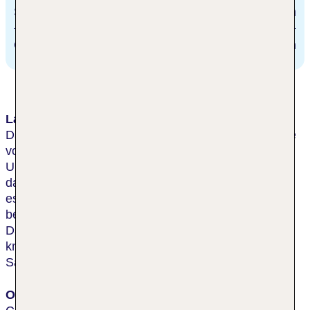
Strand
13.4 km
Golfplatz
9.7 km
Lage & Umgebung
Das Business-Hotel liegt in einem Vorort in der Nähe
von Bright House Field. Zu den Attraktionen in der
Umgebung gehören der gebührenpflichtig Airco und
das Dunedin Stadium. Nach Clearwater Beach sind
es rund 8 km. In der Nähe können die Gäste sich
beim Bowling amüsieren oder Fliegenfischen gehen.
Das Freizeitzentrum Celebration Station ist rund 6,5
km entfernt. Der internationale Flughafen Orlando
Sanford liegt etwa 211 km entfernt.
Ort