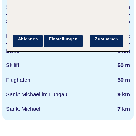
Salzburg oder Klagenfurt
110 km
Spittal/Drau
40 km
Piste
direkt
Ablehnen
Einstellungen
Zustimmen
Loipe
6 km
Skilift
50 m
Flughafen
50 m
Sankt Michael im Lungau
9 km
Sankt Michael
7 km