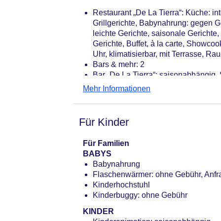
Restaurant „De La Tierra“: Küche: int
Grillgerichte, Babynahrung: gegen Ge
leichte Gerichte, saisonale Gericht
Gerichte, Buffet, à la carte, Showco
Uhr, klimatisierbar, mit Terrasse, 
Bars & mehr: 2
Bar „De La Tierra“: saisonabhängig, 
Poolbar Outdoor „Endrino“: Juni - Au
Mehr Informationen
Für Kinder
Für Familien
BABYS
Babynahrung
Flaschenwärmer: ohne Gebühr, Anfr
Kinderhochstuhl
Kinderbuggy: ohne Gebühr
KINDER