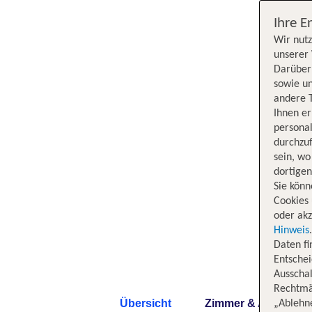
Ihre E
Wir nutz
unserer 
Darüber 
sowie un
andere 
Ihnen e
persona
durchzuf
sein, w
dortige
Sie könn
Cookies 
oder akz
Hinweis
Daten f
Entschei
Ausschal
Rechtmäß
Übersicht
Zimmer & Angebote
„Ablehn