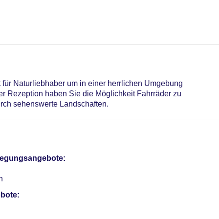
ig, ohne Gebühr, Outdoor, Süßwasser, Liegen: ohne Gebühr, 
otel (Anlage): ohne Gebühr
danbieter
sterCard, American Express, Diners, EC Karte/Maestro
t für Naturliebhaber um in einer herrlichen Umgebung
r, Anfrage & Reservierung notwendig, Gewicht bis max. 15 kg
er Rezeption haben Sie die Möglichkeit Fahrräder zu
 Verfügbarkeit), unbewacht: ohne Gebühr, Anfrage & Reservieru
durch sehenswerte Landschaften.
ume: 2, klimatisierte Tagungsräume, Tagungsequipment: gegen
r: 77
pflegungsangebote:
n
bote: