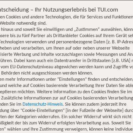
ntscheidung – Ihr Nutzungserlebnis bei TUI.com
en Cookies und andere Technologien, die für Services und Funktionen
Website notwendig sind.
hinaus und soweit Sie einwilligen und „Zustimmen“ auswählen, könn
sere bis zu fünf Partner als Drittanbieter Cookies auf Ihrem Gerät se
Technologien verwenden und personenbezogene Daten [z. B. IP-Adres
rheben und verarbeiten, um Ihnen auf oder neben unserer Webseite
lisierte Werbung und Inhalte vorzuschlagen sowie Messungen und An
ühren. Dabei kann auch ein Datentransfer in Drittstaaten [z.B. USA]
o vom EU-Datenschutzniveau abgewichen werden kann und Zugriffe v
n Behörden nicht ausgeschlossen werden können.
en mehr Informationen unter "Einstellungen" finden und entscheiden
und welche auf Cookies basierende Verarbeitung Ihrer Daten Sie ab
eptieren möchten. Weitere Information zu den Cookies finden Sie im
. Zusätzliche Informationen zur auf Cookies basierenden Verarbeitung
inden Sie im
Datenschutz-Hinweis
. Sie können zudem jederzeit Ihre
dung über "Cookie-Einstellungen" [in der Fußzeile der Webseite] dur
ten der Kategorien widerrufen. Ein solcher Widerruf wirkt sich nicht 
igkeit der bis zum Widerruf erfolgten Verarbeitung aus. Soweit Sie
Hotelinformationen
Nachhaltigkeit
Lage
en“ wählen und Ihre Zustimmung verweigern, können keine individue