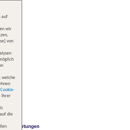
 auf
en wir
tzen,
se] von
alysen
 möglich
on
, welche
lehnen
Cookie-
 Ihrer
ch
auf die
Bewertungen
llen