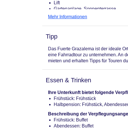
Lift
Gartenanlage, Sonnenterrasse
Pool: saisonabhängig; wetterabhäng
Mehr Informationen
Gebühr
Badetücher: gegen Kaution
Internet: WLAN/WiFi, im gesamten H
Tipp
Wäscheservice: gegen Gebühr, Frem
Zahlungsarten: TUI Card / VISA, Ma
Das Fuerte Grazalema ist der ideale Or
Haustier: Hund erlaubt: gegen Gebüh
eine Fahrradtour zu unternehmen. An d
Parkmöglichkeiten: Parkplatz (nach
mieten und erhalten Tipps für Touren 
Tagungseinrichtungen: Konferenzrä
Gebäudeanzahl: 1, Etagen: 4, Zimme
Landeskategorie: 4 Sterne
Essen & Trinken
Ihre Unterkunft bietet folgende Ver
Frühstück: Frühstück
Halbpension: Frühstück, Abendesse
Beschreibung der Verpflegungsange
Frühstück: Buffet
Abendessen: Buffet