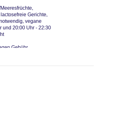
h/Meeresfrüchte,
lactosefreie Gerichte,
g notwendig, vegane
hr und 20:00 Uhr - 22:30
ht
 gegen Gebühr