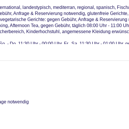
ernational, landestypisch, mediterran, regional, spanisch, Fisc
bühr, Anfrage & Reservierung notwendig, glutenfreie Gerichte, 
e, vegetarische Gerichte: gegen Gebühr, Anfrage & Reservierun
oking, Afternoon Tea, gegen Gebühr, täglich 08:00 Uhr - 11:00 U
Raucherbereich, Kinderhochstuhl, angemessene Kleidung erwünsc
So. - Do. 11:30 Uhr - 00:00 Uhr, Fr., Sa. 11:30 Uhr - 01:00 Uhr,
gust, Mo. - So. 11:30 Uhr - 20:30 Uhr, gegen Gebühr
age notwendig