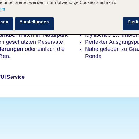
 unterbreitet werden, nur notwendige Cookies sind aktiv.
sum
Highlights
hnen
Einstellungen
Zust
ebhaber
mitten im Naturpark
Idyllisches Landhotel
ten geschützten Reservate
Perfekter Ausgangsp
derungen
oder einfach die
Nahe gelegen zu Gra
ßen.
Ronda
TUI Service