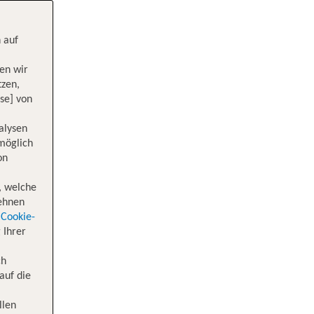
 auf
en wir
tzen,
se] von
alysen
 möglich
on
, welche
lehnen
Cookie-
 Ihrer
ch
auf die
llen