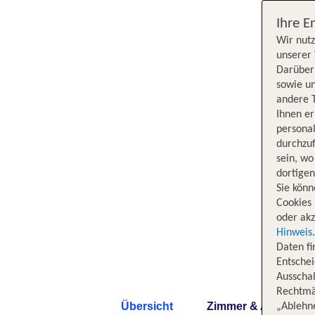
Ihre E
Wir nutz
unserer 
Darüber 
sowie un
andere 
Ihnen e
persona
durchzuf
sein, w
dortige
Sie könn
Cookies 
oder akz
Hinweis
Daten f
Entschei
Ausschal
Rechtmäß
Übersicht
Zimmer & Angebote
„Ablehn