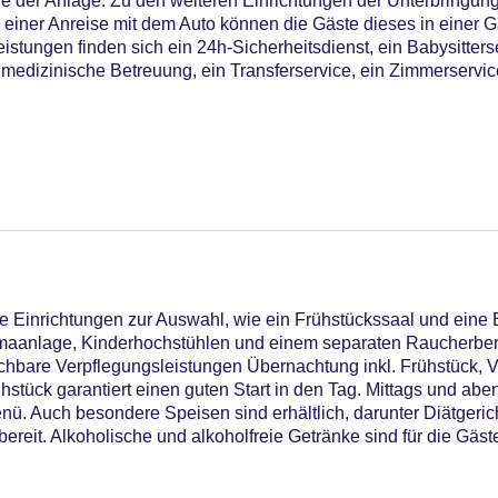
e der Anlage. Zu den weiteren Einrichtungen der Unterbringung
 einer Anreise mit dem Auto können die Gäste dieses in einer 
istungen finden sich ein 24h-Sicherheitsdienst, ein Babysitters
medizinische Betreuung, ein Transferservice, ein Zimmerservic
10
 Einrichtungen zur Auswahl, wie ein Frühstückssaal und eine 
Klimaanlage, Kinderhochstühlen und einem separaten Raucherber
uchbare Verpflegungsleistungen Übernachtung inkl. Frühstück, 
rühstück garantiert einen guten Start in den Tag. Mittags und abe
enü. Auch besondere Speisen sind erhältlich, darunter Diätgeric
utdoor Pool, Sonnenschirme am Pool, Liegen am Pool
ereit. Alkoholische und alkoholfreie Getränke sind für die Gäste
astercard, Visa