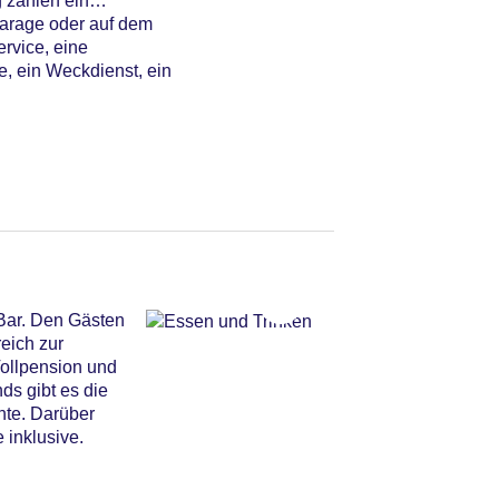
 zählen ein
Garage oder auf dem
ervice, eine
e, ein Weckdienst, ein
Bar. Den Gästen
eich zur
Vollpension und
nds gibt es die
hte. Darüber
 inklusive.