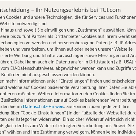
ntscheidung – Ihr Nutzungserlebnis bei TUI.com
en Cookies und andere Technologien, die für Services und Funktionen
Website notwendig sind.
hinaus und soweit Sie einwilligen und „Zustimmen“ auswählen, könn
sere bis zu fünf Partner als Drittanbieter Cookies auf Ihrem Gerät se
Technologien verwenden und personenbezogene Daten [z. B. IP-Adres
rheben und verarbeiten, um Ihnen auf oder neben unserer Webseite
lisierte Werbung und Inhalte vorzuschlagen sowie Messungen und An
ühren. Dabei kann auch ein Datentransfer in Drittstaaten [z.B. USA]
o vom EU-Datenschutzniveau abgewichen werden kann und Zugriffe v
n Behörden nicht ausgeschlossen werden können.
en mehr Informationen unter "Einstellungen" finden und entscheiden
und welche auf Cookies basierende Verarbeitung Ihrer Daten Sie ab
eptieren möchten. Weitere Information zu den Cookies finden Sie im
. Zusätzliche Informationen zur auf Cookies basierenden Verarbeitung
inden Sie im
Datenschutz-Hinweis
. Sie können zudem jederzeit Ihre
dung über "Cookie-Einstellungen" [in der Fußzeile der Webseite] dur
ten der Kategorien widerrufen. Ein solcher Widerruf wirkt sich nicht 
igkeit der bis zum Widerruf erfolgten Verarbeitung aus. Soweit Sie
Hotelinformationen
Lage
Bewertungen
en“ wählen und Ihre Zustimmung verweigern, können keine individue