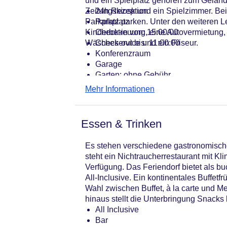
und ein Spielplatz gehören zum Geländ
Zeitungskiosk und ein Spielzimmer. Bei
24h Rezeption
Parkplatz parken. Unter den weiteren Le
Parkplatz
Kinderbetreuung, eine Autovermietung, 
Check-in von: 15:00:00
Wäscheservice und ein Friseur.
Check-out bis: 11:00:00
Konferenzraum
Garage
Garten: ohne Gebühr
Hoteleröffnung: 1990
Mehr Informationen
Hotelsafe
WLAN/WiFi im Hotel
Letzte umfassende Renovierung: 20
Essen & Trinken
Lift
Anzahl der Aufzüge: 3
Es stehen verschiedene gastronomische
Zimmerservice
steht ein Nichtraucherrestaurant mit 
Sonnenterrasse: ohne Gebühr
Verfügung. Das Feriendorf bietet als b
Gesamtanzahl der Stockwerke: 5
All-Inclusive. Ein kontinentales Buffetf
Gesamtanzahl der Zimmer: 200
Wahl zwischen Buffet, à la carte und M
Pools:Kinderbecken, Indoor Pool, O
hinaus stellt die Unterbringung Snacks b
Zahlungsarten: American Express, M
All Inclusive
Landeskategorie: 5 Sterne
Bar